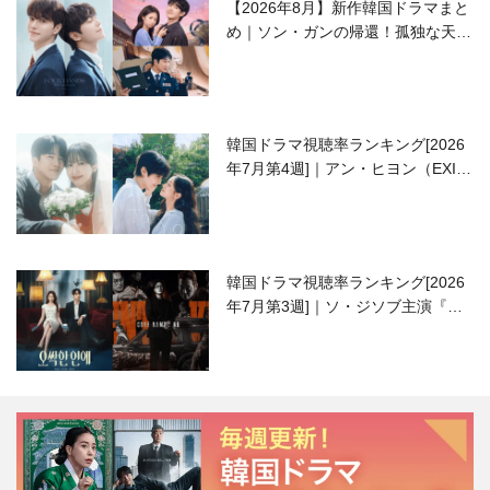
【2026年8月】新作韓国ドラマまと
め｜ソン・ガンの帰還！孤独な天才
高校生ピアニスト役
韓国ドラマ視聴率ランキング[2026
年7月第4週]｜アン・ヒヨン（EXID
ハニ）復帰作『愛が来る』に注目！
韓国ドラマ視聴率ランキング[2026
年7月第3週]｜ソ・ジソブ主演『エ
ージェント・キム』が勢い加速！