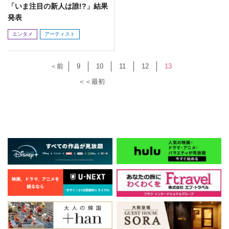
「いま注目の新人は誰!?」結果
発表
エンタメ
アーティスト
＜前
9
10
11
12
13
＜＜最初