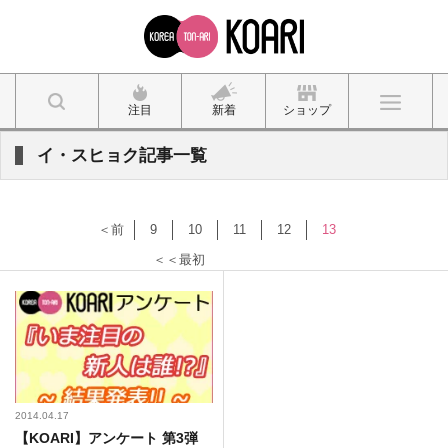
注目
新着
ショップ
イ・スヒョク記事一覧
＜前
9
10
11
12
13
＜＜最初
2014.04.17
【KOARI】アンケート 第3弾