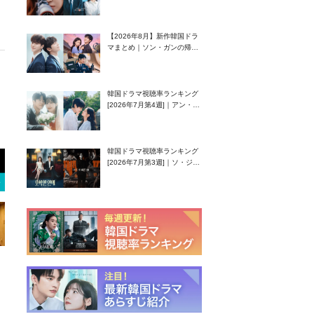
グク主演のラブコメがついに
最終回！
【2026年8月】新作韓国ドラ
マまとめ｜ソン・ガンの帰
還！孤独な天才高校生ピアニ
スト役
韓国ドラマ視聴率ランキング
[2026年7月第4週]｜アン・ヒ
ヨン（EXID ハニ）復帰作
『愛が来る』に注目！
韓国ドラマ視聴率ランキング
[2026年7月第3週]｜ソ・ジソ
ブ主演『エージェント・キ
ム』が勢い加速！