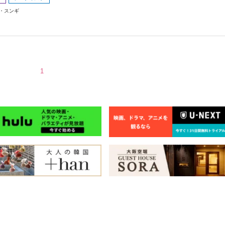
・スンギ
1