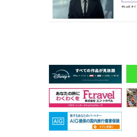
k.will
イ