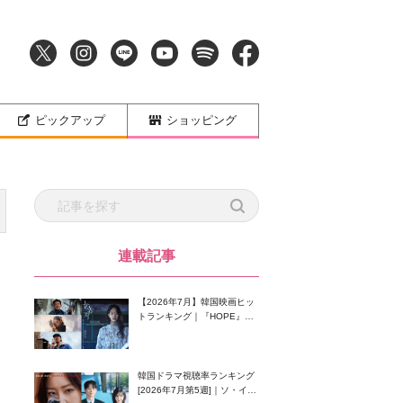
ピックアップ
ショッピング
連載記事
【2026年7月】韓国映画ヒッ
トランキング｜『HOPE』が
首位！8月公開の注目作は？
韓国ドラマ視聴率ランキング
[2026年7月第5週]｜ソ・イン