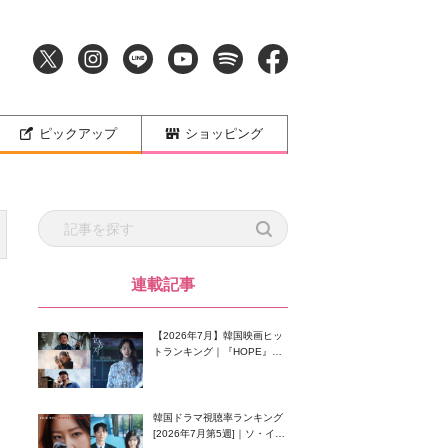
ピックアップ
ショッピング
連載記事
【2026年7月】韓国映画ヒッ
トランキング｜『HOPE』が
首位！8月公開の注目作は？
韓国ドラマ視聴率ランキング
[2026年7月第5週]｜ソ・イン