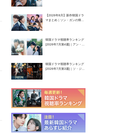
グク主演のラブコメがついに
最終回！
【2026年8月】新作韓国ドラ
マまとめ｜ソン・ガンの帰
還！孤独な天才高校生ピアニ
スト役
韓国ドラマ視聴率ランキング
[2026年7月第4週]｜アン・ヒ
ヨン（EXID ハニ）復帰作
『愛が来る』に注目！
韓国ドラマ視聴率ランキング
[2026年7月第3週]｜ソ・ジソ
ブ主演『エージェント・キ
ム』が勢い加速！