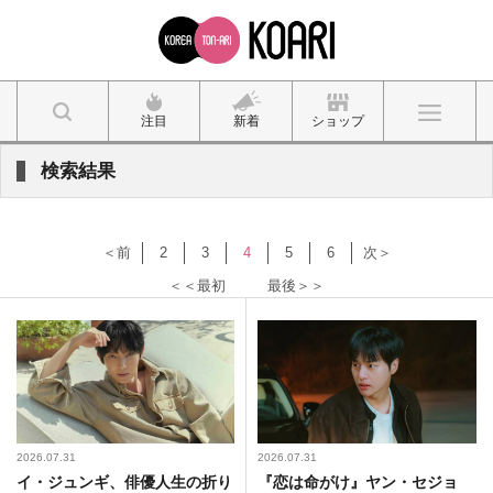
注目
新着
ショップ
検索結果
＜前
2
3
4
5
6
次＞
＜＜最初
最後＞＞
2026.07.31
2026.07.31
イ・ジュンギ、俳優人生の折り
『恋は命がけ』ヤン・セジョ