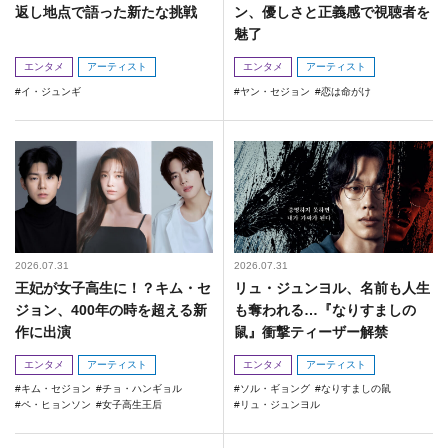
返し地点で語った新たな挑戦
ン、優しさと正義感で視聴者を
魅了
エンタメ
アーティスト
エンタメ
アーティスト
イ・ジュンギ
ヤン・セジョン
恋は命がけ
2026.07.31
2026.07.31
王妃が女子高生に！？キム・セ
リュ・ジュンヨル、名前も人生
ジョン、400年の時を超える新
も奪われる…『なりすましの
作に出演
鼠』衝撃ティーザー解禁
エンタメ
アーティスト
エンタメ
アーティスト
キム・セジョン
チョ・ハンギョル
ソル・ギョング
なりすましの鼠
ペ・ヒョンソン
女子高生王后
リュ・ジュンヨル