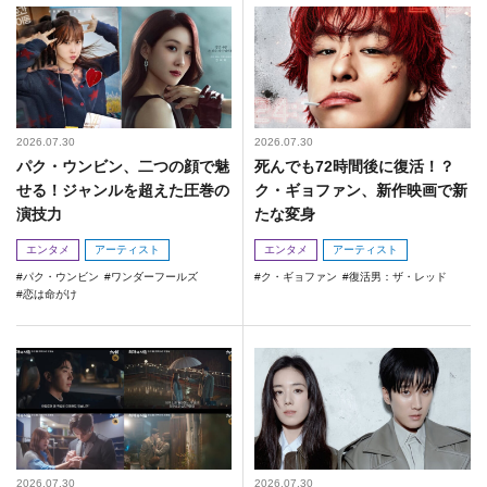
2026.07.30
2026.07.30
パク・ウンビン、二つの顔で魅
死んでも72時間後に復活！？
せる！ジャンルを超えた圧巻の
ク・ギョファン、新作映画で新
演技力
たな変身
エンタメ
アーティスト
エンタメ
アーティスト
パク・ウンビン
ワンダーフールズ
ク・ギョファン
復活男：ザ・レッド
恋は命がけ
2026.07.30
2026.07.30