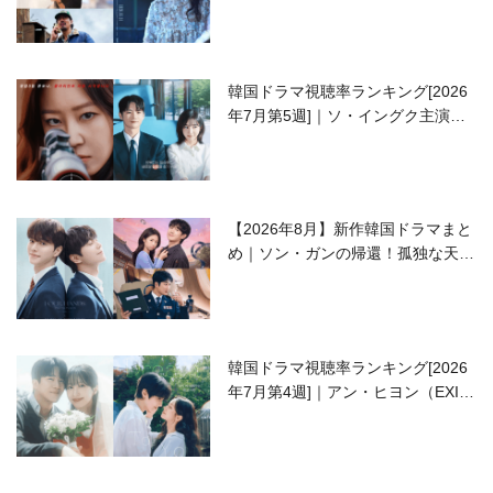
開の注目作は？
韓国ドラマ視聴率ランキング[2026
年7月第5週]｜ソ・イングク主演の
ラブコメがついに最終回！
【2026年8月】新作韓国ドラマまと
め｜ソン・ガンの帰還！孤独な天才
高校生ピアニスト役
韓国ドラマ視聴率ランキング[2026
年7月第4週]｜アン・ヒヨン（EXID
ハニ）復帰作『愛が来る』に注目！