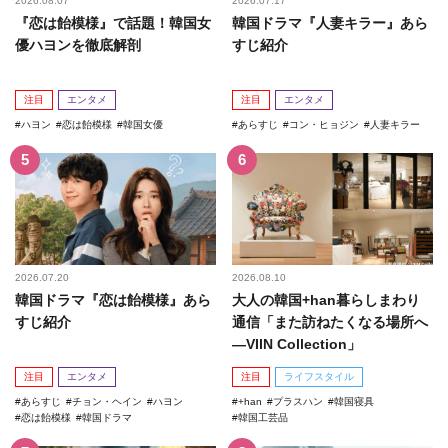
2026.08.07
2026.07.17
『恋は飴模様』で話題！韓国女
韓国ドラマ『人妻キラー』あら
優ハヨンを徹底解剖
すじ紹介
注目
エンタメ
注目
エンタメ
ハヨン
恋は飴模様
韓国女優
あらすじ
コン・ヒョジン
人妻キラー
2026.07.20
2026.08.10
韓国ドラマ『恋は飴模様』あら
大人の韓国+han暮らしまわり
すじ紹介
通信「また訪ねたくなる場所へ
―VIIN Collection」
注目
エンタメ
注目
ライフスタイル
あらすじ
チョン・ヘイン
ハヨン
+han
プラスハン
韓国寝具
恋は飴模様
韓国ドラマ
韓国工芸品