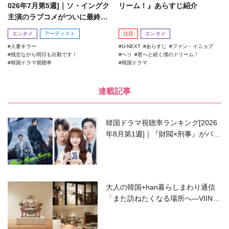
026年7月第5週]｜ソ・イングク
リーム！』あらすじ紹介
主演のラブコメがついに最終
回！
エンタメ
アーティスト
注目
エンタメ
人妻キラー
U-NEXT
あらすじ
ファン・イニョプ
残念ながら明日も出勤です！
ヘリ
君へと続く僕のドリーム！
韓国ドラマ視聴率
韓国ドラマ
連載記事
韓国ドラマ視聴率ランキング[2026
年8月第1週]｜『財閥×刑事』がパワ
ーアップして再始動！
大人の韓国+han暮らしまわり通信
「また訪ねたくなる場所へ―VIIN C
ollection」