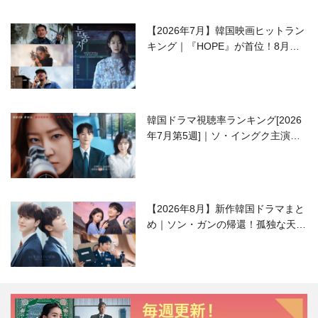
【2026年7月】韓国映画ヒットラン
キング｜『HOPE』が首位！8月公
開の注目作は？
韓国ドラマ視聴率ランキング[2026
年7月第5週]｜ソ・イングク主演の
ラブコメがついに最終回！
【2026年8月】新作韓国ドラマまと
め｜ソン・ガンの帰還！孤独な天才
高校生ピアニスト役