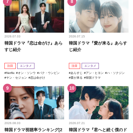
2026.07.03
2026.07.15
韓国ドラマ『恋は命がけ』あら
韓国ドラマ『愛が来る』あらす
すじ紹介
じ紹介
注目
エンタメ
注目
エンタメ
Netflix
オン・ソンウ
パク・ウンビン
あらすじ
アン・ヒヨン
ハ・ソクジン
ヤン・セジョン
恋は命がけ
愛が来る
韓国ドラマ
2026.08.03
2026.07.21
韓国ドラマ視聴率ランキング[2
韓国ドラマ『君へと続く僕のド