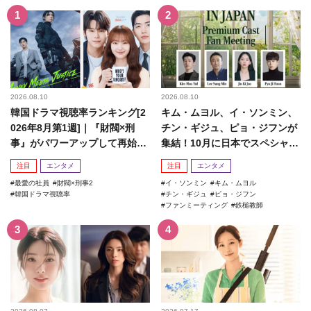
2026.08.10
2026.08.10
韓国ドラマ視聴率ランキング[2
キム・ムヨル、イ・ソンミン、
026年8月第1週]｜『財閥×刑
チン・ギジュ、ピョ・ジフンが
事』がパワーアップして再始
集結！10月に日本でスペシャル
動！
ファンミーティング開催決...
注目
エンタメ
注目
エンタメ
最愛の社員
財閥×刑事2
イ・ソンミン
キム・ムヨル
韓国ドラマ視聴率
チン・ギジュ
ピョ・ジフン
ファンミーティング
鉄槌教師