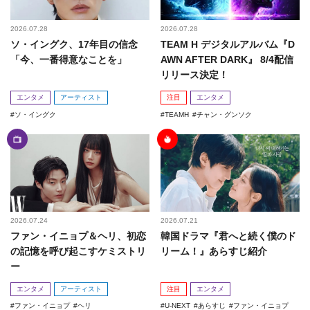
2026.07.28
2026.07.28
ソ・イングク、17年目の信念
TEAM H デジタルアルバム『D
「今、一番得意なことを」
AWN AFTER DARK』 8/4配信
リリース決定！
エンタメ
アーティスト
注目
エンタメ
ソ・イングク
TEAMH
チャン・グンソク
2026.07.24
2026.07.21
ファン・イニョプ＆ヘリ、初恋
韓国ドラマ『君へと続く僕のド
の記憶を呼び起こすケミストリ
リーム！』あらすじ紹介
ー
エンタメ
アーティスト
注目
エンタメ
ファン・イニョプ
ヘリ
U-NEXT
あらすじ
ファン・イニョプ