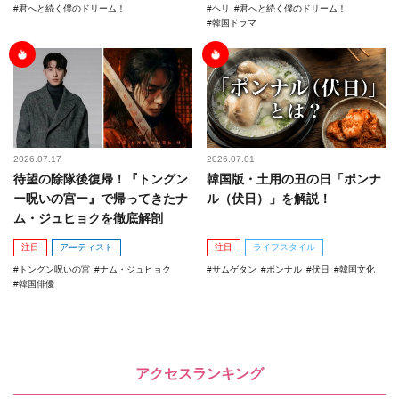
君へと続く僕のドリーム！
ヘリ
君へと続く僕のドリーム！
韓国ドラマ
2026.07.17
2026.07.01
待望の除隊後復帰！『トングン
韓国版・土用の丑の日「ポンナ
ー呪いの宮ー』で帰ってきたナ
ル（伏日）」を解説！
ム・ジュヒョクを徹底解剖
注目
アーティスト
注目
ライフスタイル
トングン呪いの宮
ナム・ジュヒョク
サムゲタン
ポンナル
伏日
韓国文化
韓国俳優
アクセスランキング