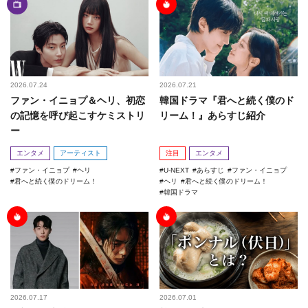
2026.07.24
2026.07.21
ファン・イニョプ＆ヘリ、初恋
韓国ドラマ『君へと続く僕のド
の記憶を呼び起こすケミストリ
リーム！』あらすじ紹介
ー
エンタメ
アーティスト
注目
エンタメ
ファン・イニョプ
ヘリ
U-NEXT
あらすじ
ファン・イニョプ
君へと続く僕のドリーム！
ヘリ
君へと続く僕のドリーム！
韓国ドラマ
2026.07.17
2026.07.01