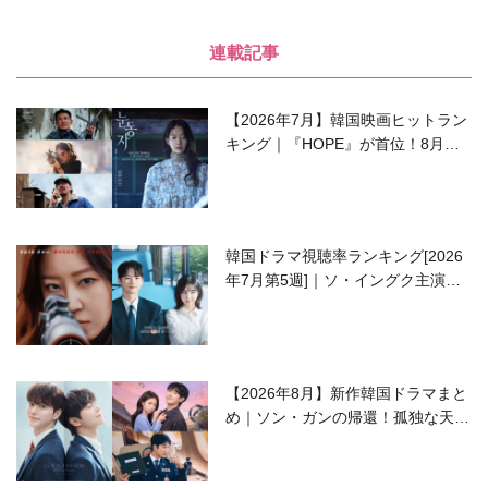
連載記事
【2026年7月】韓国映画ヒットラン
キング｜『HOPE』が首位！8月公
開の注目作は？
韓国ドラマ視聴率ランキング[2026
年7月第5週]｜ソ・イングク主演の
ラブコメがついに最終回！
【2026年8月】新作韓国ドラマまと
め｜ソン・ガンの帰還！孤独な天才
高校生ピアニスト役