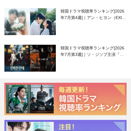
韓国ドラマ視聴率ランキング[2026
年7月第4週]｜アン・ヒヨン（EXID
ハニ）復帰作『愛が来る』に注目！
韓国ドラマ視聴率ランキング[2026
年7月第3週]｜ソ・ジソブ主演『エ
ージェント・キム』が勢い加速！