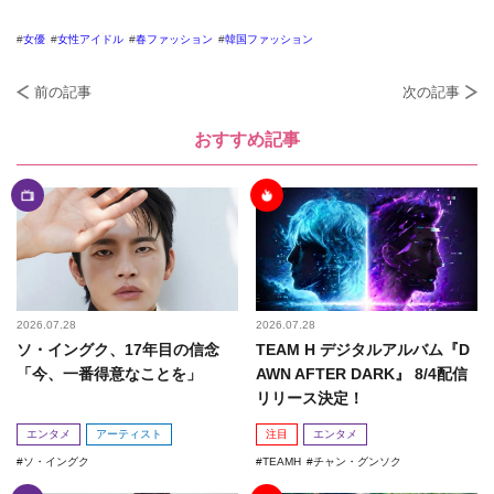
女優
女性アイドル
春ファッション
韓国ファッション
前の記事
次の記事
おすすめ記事
2026.07.28
2026.07.28
ソ・イングク、17年目の信念
TEAM H デジタルアルバム『D
「今、一番得意なことを」
AWN AFTER DARK』 8/4配信
リリース決定！
エンタメ
アーティスト
注目
エンタメ
ソ・イングク
TEAMH
チャン・グンソク