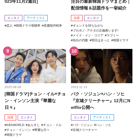
023年11月2週目]
注目の最新韓国ドラマまとめ｜
配信情報＆話題作を一挙紹介
エンタメ
アーティスト
注目
エンタメ
恋人
韓国ドラマ視聴率
高麗契丹戦争
ギョンドを待ちながら
プロボノ: アナタの正義救います!
メイド・イン・コリア
ラブミー
告白の代価
明日はきっと
韓国ドラマ
2025.08.08
2023.11.13
[韓国ドラマ]チョン・イル×チョ
パク・ソジュン×ハン・ソヒ
ン・インソン主演『華麗な
『京城クリーチャー』12月にN
日々』
etflix公開へ
注目
エンタメ
エンタメ
アーティスト
KBSWORLD
あらすじ
チョン・イル
パク･ソジュン
ハン・ソヒ
チョン・インソン
華麗な日々
京城クリーチャー
韓国ドラマ