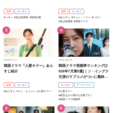
注目
エンタメ
注目
エンタメ
ハヨン
恋は飴模様
韓国女優
あらすじ
チョン・ヘイン
ハヨン
恋は飴模様
韓国ドラマ
2026.07.17
2026.08.03
韓国ドラマ『人妻キラー』あら
韓国ドラマ視聴率ランキング[2
すじ紹介
026年7月第5週]｜ソ・イングク
主演のラブコメがついに最終
回！
注目
エンタメ
エンタメ
アーティスト
あらすじ
コン・ヒョジン
人妻キラー
人妻キラー
残念ながら明日も出勤です！
韓国ドラマ視聴率