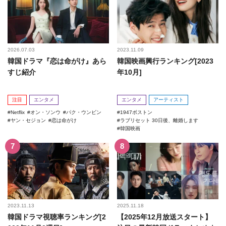
2026.07.03
2023.11.09
韓国ドラマ『恋は命がけ』あら
韓国映画興行ランキング[2023
すじ紹介
年10月]
注目
エンタメ
エンタメ
アーティスト
Netflix
オン・ソンウ
パク・ウンビン
1947ボストン
ヤン・セジョン
恋は命がけ
ラブリセット 30日後、離婚します
韓国映画
2023.11.13
2025.11.18
韓国ドラマ視聴率ランキング[2
【2025年12月放送スタート】