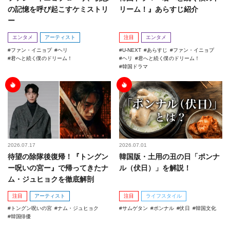
の記憶を呼び起こすケミストリ
リーム！』あらすじ紹介
ー
エンタメ
アーティスト
注目
エンタメ
ファン・イニョプ
ヘリ
U-NEXT
あらすじ
ファン・イニョプ
君へと続く僕のドリーム！
ヘリ
君へと続く僕のドリーム！
韓国ドラマ
2026.07.17
2026.07.01
待望の除隊後復帰！『トングン
韓国版・土用の丑の日「ポンナ
ー呪いの宮ー』で帰ってきたナ
ル（伏日）」を解説！
ム・ジュヒョクを徹底解剖
注目
アーティスト
注目
ライフスタイル
トングン呪いの宮
ナム・ジュヒョク
サムゲタン
ポンナル
伏日
韓国文化
韓国俳優