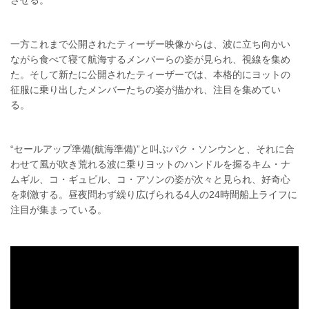
させる。
一方これまで公開されたティーザー映像からは、波に立ち向かい
ながら食べて寝て航海するメンバーらの姿が見られ、視線を集め
た。そして新たに公開されたティーザーでは、本格的にヨットの
征服に乗り出したメンバーたちの姿が描かれ、注目を集めてい
る。
“セールアップ準備(航海準備)”と叫ぶパク・ソンウンと、それに合
わせて風が吹き荒れる波に乗りヨットのハンドルを握るキム・ナ
ムギル、コ・ギュピル、コ・アソンの姿が次々と見られ、好奇心
を刺激する。昼夜問わず繰り広げられる4人の24時間船上ライフに
注目が集まっている。