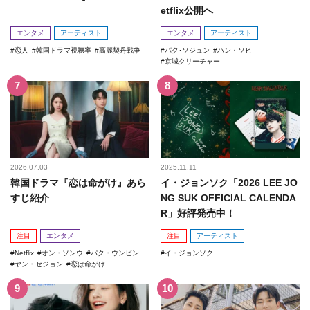
etflix公開へ
エンタメ
アーティスト
エンタメ
アーティスト
恋人
韓国ドラマ視聴率
高麗契丹戦争
パク･ソジュン
ハン・ソヒ
京城クリーチャー
2026.07.03
2025.11.11
韓国ドラマ『恋は命がけ』あら
イ・ジョンソク「2026 LEE JO
すじ紹介
NG SUK OFFICIAL CALENDA
R」好評発売中！
注目
エンタメ
注目
アーティスト
Netflix
オン・ソンウ
パク・ウンビン
イ・ジョンソク
ヤン・セジョン
恋は命がけ