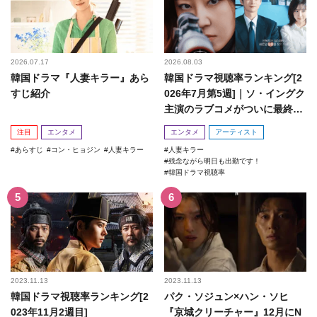
2026.07.17
2026.08.03
韓国ドラマ『人妻キラー』あら
韓国ドラマ視聴率ランキング[2
すじ紹介
026年7月第5週]｜ソ・イングク
主演のラブコメがついに最終
回！
注目
エンタメ
エンタメ
アーティスト
あらすじ
コン・ヒョジン
人妻キラー
人妻キラー
残念ながら明日も出勤です！
韓国ドラマ視聴率
2023.11.13
2023.11.13
韓国ドラマ視聴率ランキング[2
パク・ソジュン×ハン・ソヒ
023年11月2週目]
『京城クリーチャー』12月にN