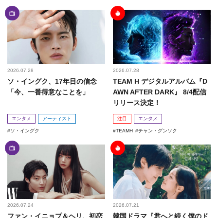
2026.07.28
2026.07.28
ソ・イングク、17年目の信念
TEAM H デジタルアルバム『D
「今、一番得意なことを」
AWN AFTER DARK』 8/4配信
リリース決定！
エンタメ
アーティスト
注目
エンタメ
ソ・イングク
TEAMH
チャン・グンソク
2026.07.24
2026.07.21
ファン・イニョプ＆ヘリ、初恋
韓国ドラマ『君へと続く僕のド