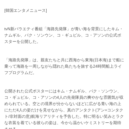
[韓国エンタメニュース]
tvN新バラエティ番組「海路先発隊」が青い海を背景にしたキム・
ナムギル、パク・ソンウン、コ・ギュピル、コ・アソンの公式ポ
スターを公開した。
「海路先発隊」は、親友たちと共に西海から東海(日本海)まで船に
乗って海路を一周しながら隠れた島たちを旅する24時間船上ライ
フプログラムだ。
公開された公式ポスターにはキム・ナムギル、パク・ソンウン、
コ・ギュピル、コ・アソンの4人の先発隊員の爽やかな雰囲気が収
められている。空との境界が分からないほどに広がる青い海の上
にただ4人の姿だけを見せながら、真のアンタクト(アン+コンタク
ト/非対面の意)航海リアリティを予告した。特に明るい笑みとラク
な衣装を着ている彼らの姿は、今から温かいケミストリーを期待