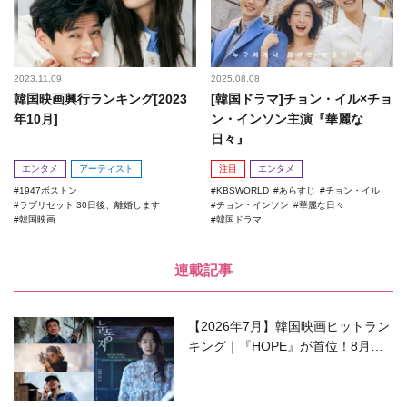
2023.11.09
2025.08.08
韓国映画興行ランキング[2023
[韓国ドラマ]チョン・イル×チョ
年10月]
ン・インソン主演『華麗な
日々』
エンタメ
アーティスト
注目
エンタメ
1947ボストン
KBSWORLD
あらすじ
チョン・イル
ラブリセット 30日後、離婚します
チョン・インソン
華麗な日々
韓国映画
韓国ドラマ
連載記事
【2026年7月】韓国映画ヒットラン
キング｜『HOPE』が首位！8月公
開の注目作は？