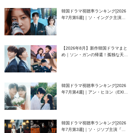
韓国ドラマ視聴率ランキング[2026
年7月第5週]｜ソ・イングク主演の
ラブコメがついに最終回！
【2026年8月】新作韓国ドラマまと
め｜ソン・ガンの帰還！孤独な天才
高校生ピアニスト役
韓国ドラマ視聴率ランキング[2026
年7月第4週]｜アン・ヒヨン（EXID
ハニ）復帰作『愛が来る』に注目！
韓国ドラマ視聴率ランキング[2026
年7月第3週]｜ソ・ジソブ主演『エ