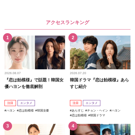
アクセスランキング
2026.08.07
2026.07.20
『恋は飴模様』で話題！韓国女
韓国ドラマ『恋は飴模様』あら
優ハヨンを徹底解剖
すじ紹介
注目
エンタメ
注目
エンタメ
ハヨン
恋は飴模様
韓国女優
あらすじ
チョン・ヘイン
ハヨン
恋は飴模様
韓国ドラマ