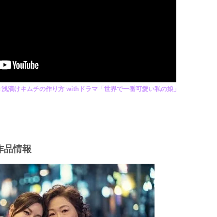
浅漬けキムチの作り方 withドラマ「世界で一番可愛い私の娘」
作品情報