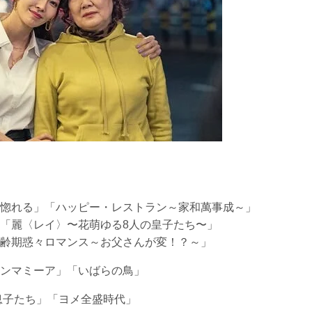
惚れる」「ハッピー・レストラン～家和萬事成～」
「麗〈レイ〉〜花萌ゆる8人の皇子たち〜」
齢期惑々ロマンス～お父さんが変！？～」
ンマミーア」「いばらの鳥」
息子たち」「ヨメ全盛時代」