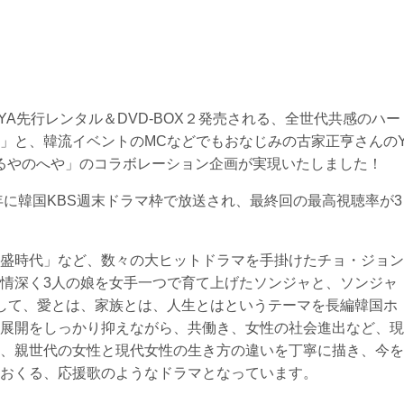
TSUTAYA先行レンタル＆DVD-BOX２発売される、全世代共感のハー
」と、韓流イベントのMCなどでもおなじみの古家正亨さんの
Room-ふるやのへや」のコラボレーション企画が実現いたしました！
年に韓国KBS週末ドラマ枠で放送され、最終回の最高視聴率が3
盛時代」など、数々の大ヒットドラマを手掛けたチョ・ジョン
情深く3人の娘を女手一つで育て上げたソンジャと、ソンジャ
して、愛とは、家族とは、人生とはというテーマを長編韓国ホ
展開をしっかり抑えながら、共働き、女性の社会進出など、現
、親世代の女性と現代女性の生き方の違いを丁寧に描き、今を
おくる、応援歌のようなドラマとなっています。