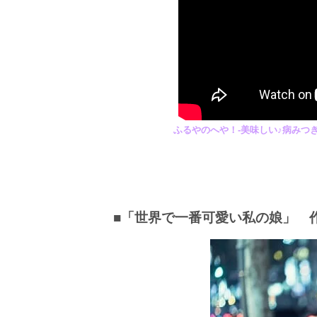
ふるやのへや！-美味しい♪病みつき
■「世界で一番可愛い私の娘」 