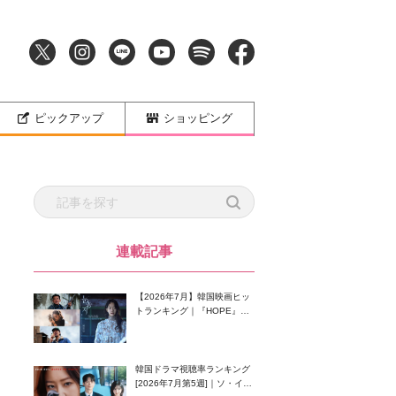
ピックアップ
ショッピング
連載記事
【2026年7月】韓国映画ヒッ
トランキング｜『HOPE』が
首位！8月公開の注目作は？
韓国ドラマ視聴率ランキング
[2026年7月第5週]｜ソ・イン