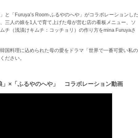
「Furuya’s Room-ふるやのへや」がコラボレーションし
ある、三人の娘を1人で育て上げた母が営む店の看板メニュー、ソ
（浅漬けキムチ：コッチョリ）の作り方をmina Furuyaさ
韓国料理に込められた母の愛をドラマ「世界で一番可愛い私の
ください。
娘」×「ふるやのへや」 コラボレーション動画