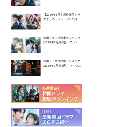
グク主演のラブコメがついに
最終回！
【2026年8月】新作韓国ドラ
マまとめ｜ソン・ガンの帰
還！孤独な天才高校生ピアニ
スト役
韓国ドラマ視聴率ランキング
[2026年7月第4週]｜アン・ヒ
ヨン（EXID ハニ）復帰作
『愛が来る』に注目！
韓国ドラマ視聴率ランキング
[2026年7月第3週]｜ソ・ジソ
ブ主演『エージェント・キ
ム』が勢い加速！