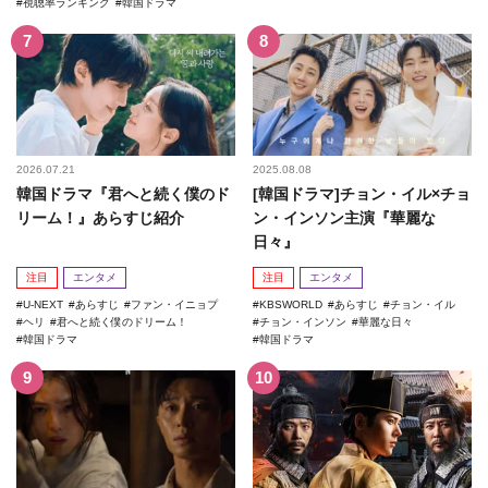
視聴率ランキング
韓国ドラマ
2026.07.21
2025.08.08
韓国ドラマ『君へと続く僕のド
[韓国ドラマ]チョン・イル×チョ
リーム！』あらすじ紹介
ン・インソン主演『華麗な
日々』
注目
エンタメ
注目
エンタメ
U-NEXT
あらすじ
ファン・イニョプ
KBSWORLD
あらすじ
チョン・イル
ヘリ
君へと続く僕のドリーム！
チョン・インソン
華麗な日々
韓国ドラマ
韓国ドラマ