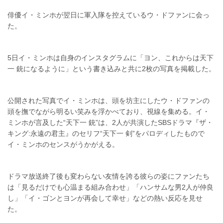
俳優イ・ミンホが翌日に軍入隊を控えているウ・ドファンに会っ
た。
5日イ・ミンホは自身のインスタグラムに「ヨン、これからは天下
一 銃になるように」という書き込みと共に2枚の写真を掲載した。
公開された写真でイ・ミンホは、頭を坊主にしたウ・ドファンの
頭を撫でながら明るい笑みを浮かべており、視線を集める。イ・
ミンホが言及した“天下一 銃”は、2人が共演したSBSドラマ『ザ・
キング:永遠の君主』のセリフ“天下一 剣”をパロディしたもので
イ・ミンホのセンスがうかがえる。
ドラマ放送終了後も変わらない友情を誇る彼らの姿にファンたち
は「見るだけでも心温まる組み合わせ」「ハンサムな男2人が仲良
し」「イ・ゴンとヨンが再会して幸せ」などの熱い反応を見せ
た。