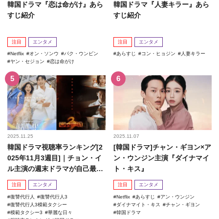
韓国ドラマ『恋は命がけ』あら
韓国ドラマ『人妻キラー』あら
すじ紹介
すじ紹介
注目
エンタメ
注目
エンタメ
Netflix
オン・ソンウ
パク・ウンビン
あらすじ
コン・ヒョジン
人妻キラー
ヤン・セジョン
恋は命がけ
2025.11.25
2025.11.07
韓国ドラマ視聴率ランキング[2
[韓国ドラマ]チャン・ギヨン×ア
025年11月3週目]｜チョン・イ
ン・ウンジン主演『ダイナマイ
ル主演の週末ドラマが自己最高
ト・キス』
記録を更新！
注目
エンタメ
注目
エンタメ
復讐代行人
復讐代行人3
Netflix
あらすじ
アン・ウンジン
復讐代行人3模範タクシー
ダイナマイト・キス
チャン・ギヨン
模範タクシー3
華麗な日々
韓国ドラマ