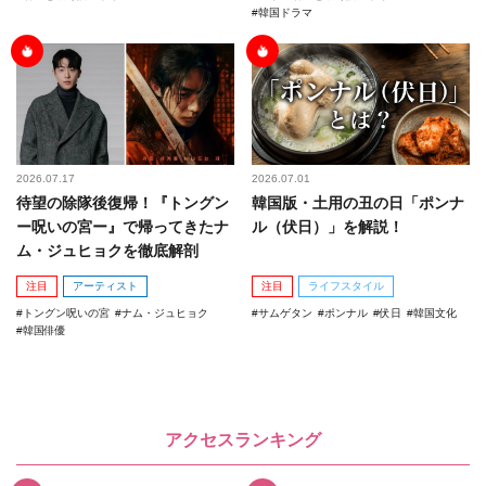
韓国ドラマ
2026.07.17
2026.07.01
待望の除隊後復帰！『トングン
韓国版・土用の丑の日「ポンナ
ー呪いの宮ー』で帰ってきたナ
ル（伏日）」を解説！
ム・ジュヒョクを徹底解剖
注目
アーティスト
注目
ライフスタイル
トングン呪いの宮
ナム・ジュヒョク
サムゲタン
ポンナル
伏日
韓国文化
韓国俳優
アクセスランキング