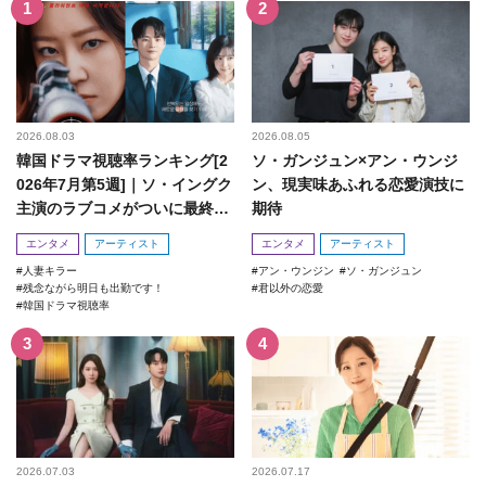
2026.08.03
2026.08.05
韓国ドラマ視聴率ランキング[2
ソ・ガンジュン×アン・ウンジ
026年7月第5週]｜ソ・イングク
ン、現実味あふれる恋愛演技に
主演のラブコメがついに最終
期待
回！
エンタメ
アーティスト
エンタメ
アーティスト
人妻キラー
アン・ウンジン
ソ・ガンジュン
残念ながら明日も出勤です！
君以外の恋愛
韓国ドラマ視聴率
2026.07.03
2026.07.17