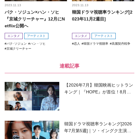
2023.11.13
2023.11.13
パク・ソジュン×ハン・ソヒ
韓国ドラマ視聴率ランキング[2
『京城クリーチャー』12月にN
023年11月2週目]
etflix公開へ
エンタメ
アーティスト
エンタメ
アーティスト
パク･ソジュン
ハン・ソヒ
恋人
韓国ドラマ視聴率
高麗契丹戦争
京城クリーチャー
連載記事
【2026年7月】韓国映画ヒットラン
キング｜『HOPE』が首位！8月公
開の注目作は？
韓国ドラマ視聴率ランキング[2026
年7月第5週]｜ソ・イングク主演の
ラブコメがついに最終回！