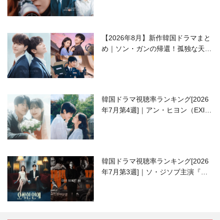
【2026年8月】新作韓国ドラマまと
め｜ソン・ガンの帰還！孤独な天才
高校生ピアニスト役
韓国ドラマ視聴率ランキング[2026
年7月第4週]｜アン・ヒヨン（EXID
ハニ）復帰作『愛が来る』に注目！
韓国ドラマ視聴率ランキング[2026
年7月第3週]｜ソ・ジソブ主演『エ
ージェント・キム』が勢い加速！