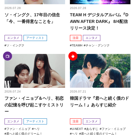
2026.07.28
2026.07.28
ソ・イングク、17年目の信念
TEAM H デジタルアルバム『D
「今、一番得意なことを」
AWN AFTER DARK』 8/4配信
リリース決定！
エンタメ
アーティスト
注目
エンタメ
ソ・イングク
TEAMH
チャン・グンソク
2026.07.24
2026.07.21
ファン・イニョプ＆ヘリ、初恋
韓国ドラマ『君へと続く僕のド
の記憶を呼び起こすケミストリ
リーム！』あらすじ紹介
ー
エンタメ
アーティスト
注目
エンタメ
ファン・イニョプ
ヘリ
U-NEXT
あらすじ
ファン・イニョプ
君へと続く僕のドリーム！
ヘリ
君へと続く僕のドリーム！