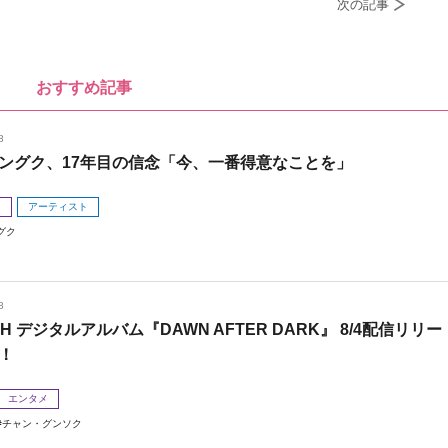
次の記事
おすすめ記事
8
ングク、17年目の信念「今、一番得意なことを」
メ
アーティスト
グク
8
 H デジタルアルバム『DAWN AFTER DARK』 8/4配信リリー
！
エンタメ
チャン・グンソク