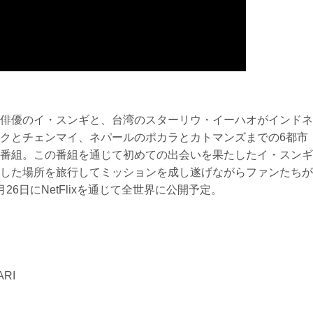
俳優のイ・スンギと、台湾のスターリウ・イーハオがインドネ
クとチェンマイ、ネパールのポカラとカトマンズまでの6都市
番組。この番組を通じて初めての出会いを果たしたイ・スンギ
した場所を旅行してミッションを成し遂げながらファンたちが
6日にNetFlixを通じて全世界に公開予定。
RI