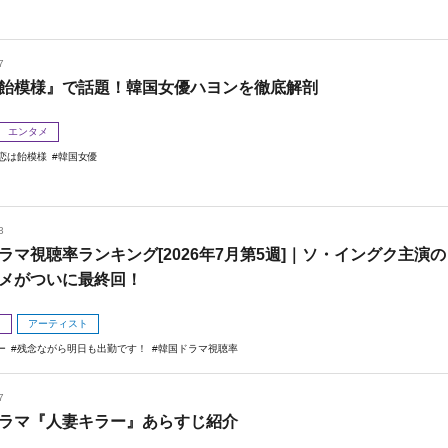
7
飴模様』で話題！韓国女優ハヨンを徹底解剖
エンタメ
恋は飴模様
韓国女優
3
ラマ視聴率ランキング[2026年7月第5週]｜ソ・イングク主演の
メがついに最終回！
メ
アーティスト
ー
残念ながら明日も出勤です！
韓国ドラマ視聴率
7
ラマ『人妻キラー』あらすじ紹介