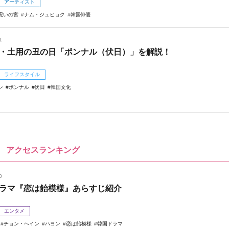
アーティスト
呪いの宮
ナム・ジュヒョク
韓国俳優
1
・土用の丑の日「ポンナル（伏日）」を解説！
ライフスタイル
ン
ポンナル
伏日
韓国文化
アクセスランキング
0
ラマ『恋は飴模様』あらすじ紹介
エンタメ
チョン・ヘイン
ハヨン
恋は飴模様
韓国ドラマ