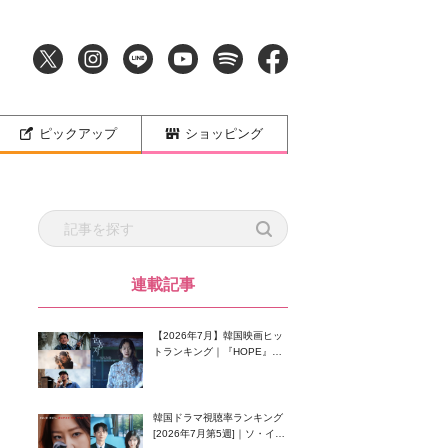
ピックアップ
ショッピング
連載記事
【2026年7月】韓国映画ヒッ
トランキング｜『HOPE』が
首位！8月公開の注目作は？
韓国ドラマ視聴率ランキング
[2026年7月第5週]｜ソ・イン