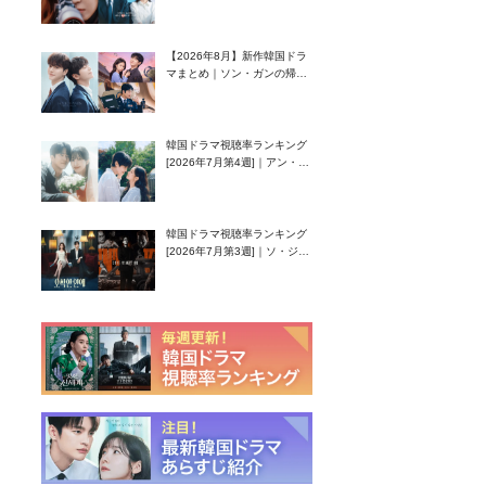
グク主演のラブコメがついに
最終回！
【2026年8月】新作韓国ドラ
マまとめ｜ソン・ガンの帰
還！孤独な天才高校生ピアニ
スト役
韓国ドラマ視聴率ランキング
[2026年7月第4週]｜アン・ヒ
ヨン（EXID ハニ）復帰作
『愛が来る』に注目！
韓国ドラマ視聴率ランキング
[2026年7月第3週]｜ソ・ジソ
ブ主演『エージェント・キ
ム』が勢い加速！