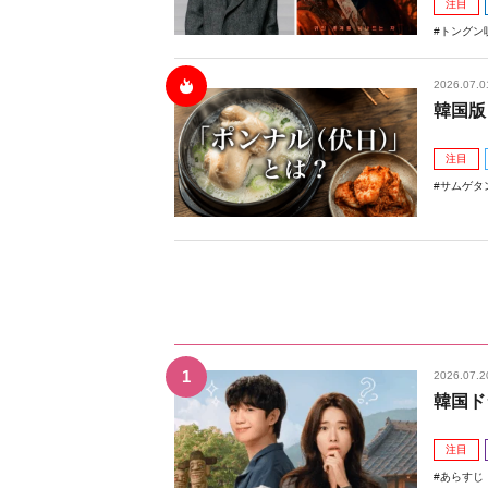
注目
トングン
2026.07.0
韓国版
注目
サムゲタ
2026.07.2
韓国ド
注目
あらすじ