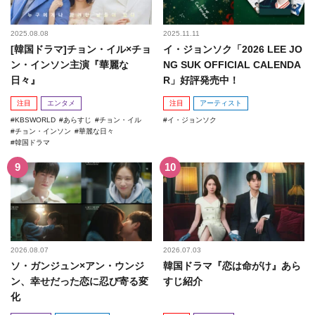
2025.08.08
2025.11.11
[韓国ドラマ]チョン・イル×チョ
イ・ジョンソク「2026 LEE JO
ン・インソン主演『華麗な
NG SUK OFFICIAL CALENDA
日々』
R」好評発売中！
注目
エンタメ
注目
アーティスト
KBSWORLD
あらすじ
チョン・イル
イ・ジョンソク
チョン・インソン
華麗な日々
韓国ドラマ
2026.08.07
2026.07.03
ソ・ガンジュン×アン・ウンジ
韓国ドラマ『恋は命がけ』あら
ン、幸せだった恋に忍び寄る変
すじ紹介
化