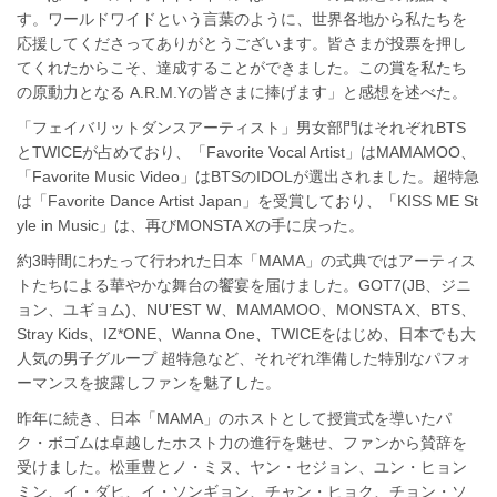
す。ワールドワイドという言葉のように、世界各地から私たちを
応援してくださってありがとうございます。皆さまが投票を押し
てくれたからこそ、達成することができました。この賞を私たち
の原動力となる A.R.M.Yの皆さまに捧げます」と感想を述べた。
「フェイバリットダンスアーティスト」男女部門はそれぞれBTS
とTWICEが占めており、「Favorite Vocal Artist」はMAMAMOO、
「Favorite Music Video」はBTSのIDOLが選出されました。超特急
は「Favorite Dance Artist Japan」を受賞しており、「KISS ME St
yle in Music」は、再びMONSTA Xの手に戻った。
約3時間にわたって行われた日本「MAMA」の式典ではアーティス
トたちによる華やかな舞台の饗宴を届けました。GOT7(JB、ジニ
ョン、ユギョム)、NU’EST W、MAMAMOO、MONSTA X、BTS、
Stray Kids、IZ*ONE、Wanna One、TWICEをはじめ、日本でも大
人気の男子グループ 超特急など、それぞれ準備した特別なパフォ
ーマンスを披露しファンを魅了した。
昨年に続き、日本「MAMA」のホストとして授賞式を導いたパ
ク・ボゴムは卓越したホスト力の進行を魅せ、ファンから賛辞を
受けました。松重豊とノ・ミヌ、ヤン・セジョン、ユン・ヒョン
ミン、イ・ダヒ、イ・ソンギョン、チャン・ヒョク、チョン・ソ