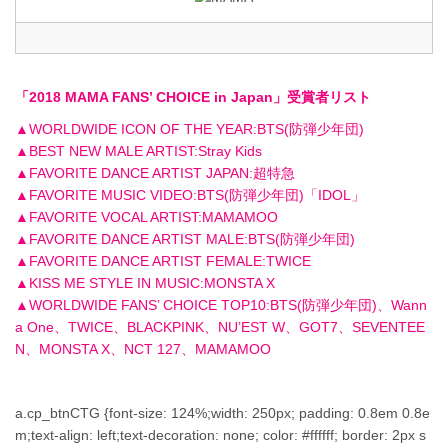
「2018 MAMA FANS’ CHOICE in Japan」受賞者リスト
▲WORLDWIDE ICON OF THE YEAR:BTS(防弾少年団)
▲BEST NEW MALE ARTIST:Stray Kids
▲FAVORITE DANCE ARTIST JAPAN:超特急
▲FAVORITE MUSIC VIDEO:BTS(防弾少年団)「IDOL」
▲FAVORITE VOCAL ARTIST:MAMAMOO
▲FAVORITE DANCE ARTIST MALE:BTS(防弾少年団)
▲FAVORITE DANCE ARTIST FEMALE:TWICE
▲KISS ME STYLE IN MUSIC:MONSTA X
▲WORLDWIDE FANS’ CHOICE TOP10:BTS(防弾少年団)、Wann
a One、TWICE、BLACKPINK、NU’EST W、GOT7、SEVENTEE
N、MONSTA X、NCT 127、MAMAMOO
a.cp_btnCTG {font-size: 124%;width: 250px; padding: 0.8em 0.8e
m;text-align: left;text-decoration: none; color: #ffffff; border: 2px s