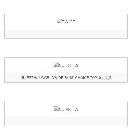
NU’EST W「WORLDWIDE FANS’ CHOICE TOP10」受賞