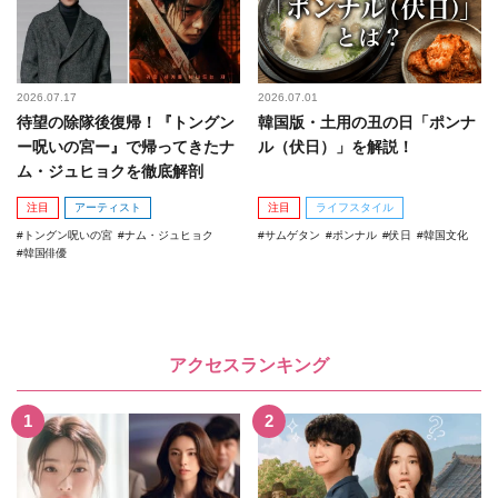
2026.07.17
2026.07.01
待望の除隊後復帰！『トングン
韓国版・土用の丑の日「ポンナ
ー呪いの宮ー』で帰ってきたナ
ル（伏日）」を解説！
ム・ジュヒョクを徹底解剖
注目
アーティスト
注目
ライフスタイル
トングン呪いの宮
ナム・ジュヒョク
サムゲタン
ポンナル
伏日
韓国文化
韓国俳優
アクセスランキング