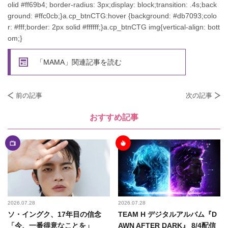
olid #ff69b4; border-radius: 3px;display: block;transition: .4s;back
ground: #ffc0cb;}a.cp_btnCTG:hover {background: #db7093;colo
r: #fff;border: 2px solid #ffffff;}a.cp_btnCTG img{vertical-align: bott
om;}
「MAMA」関連記事を読む
前の記事
次の記事
おすすめ記事
2026.07.28
2026.07.28
ソ・イングク、17年目の信念
TEAM H デジタルアルバム『D
「今、一番得意なことを」
AWN AFTER DARK』 8/4配信