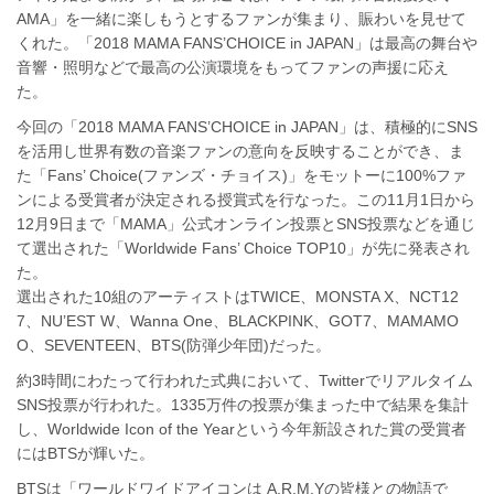
AMA」を一緒に楽しもうとするファンが集まり、賑わいを見せて
くれた。「2018 MAMA FANS’CHOICE in JAPAN」は最高の舞台や
音響・照明などで最高の公演環境をもってファンの声援に応え
た。
今回の「2018 MAMA FANS’CHOICE in JAPAN」は、積極的にSNS
を活用し世界有数の音楽ファンの意向を反映することができ、ま
た「Fans’ Choice(ファンズ・チョイス)」をモットーに100%ファ
ンによる受賞者が決定される授賞式を行なった。この11月1日から
12月9日まで「MAMA」公式オンライン投票とSNS投票などを通じ
て選出された「Worldwide Fans’ Choice TOP10」が先に発表され
た。
選出された10組のアーティストはTWICE、MONSTA X、NCT12
7、NU’EST W、Wanna One、BLACKPINK、GOT7、MAMAMO
O、SEVENTEEN、BTS(防弾少年団)だった。
約3時間にわたって行われた式典において、Twitterでリアルタイム
SNS投票が行われた。1335万件の投票が集まった中で結果を集計
し、Worldwide Icon of the Yearという今年新設された賞の受賞者
にはBTSが輝いた。
BTSは「ワールドワイドアイコンは A.R.M.Yの皆様との物語で