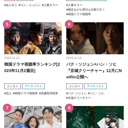
あらすじ
コン・ヒョジン
人妻キラー
人妻キラー
残念ながら明日も出勤です！
韓国ドラマ視聴率
2023.11.13
2023.11.13
韓国ドラマ視聴率ランキング[2
パク・ソジュン×ハン・ソヒ
023年11月2週目]
『京城クリーチャー』12月にN
etflix公開へ
エンタメ
アーティスト
エンタメ
アーティスト
恋人
韓国ドラマ視聴率
高麗契丹戦争
パク･ソジュン
ハン・ソヒ
京城クリーチャー