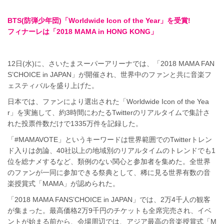
BTS(防弾少年団)「Worldwide Icon of the Year」を受賞!
フィナーレは「2018 MAMA in HONG KONG」
12日(水)に、さいたまスーパーアリーナでは、「2018 MAMA FAN
S’CHOICE in JAPAN」が開催され、世界中のファンと共に音楽フ
ェスティバルを盛り上げた。
日本では、ファンにより選出された「Worldwide Icon of the Yea
r」を実施して、約3時間にわたるTwitterのリアルタイムで集計さ
れた投票件数だけで1335万件を記録した。
「#MAMAVOTE」というキーワードは世界範囲でのTwitterトレン
ド入りは勿論、40社以上の地域別のリアルタイムのトレンドでも1
位を総ナメするなど、類例のない関心と参加者を集めた。全世界
のファンが一同に参加できる祭典として、稀に見る世界有数の音
楽授賞式「MAMA」が認められた。
「2018 MAMA FANS’CHOICE in JAPAN」では、2万4千人の観客
が集まった。最高価格2万9千円のチケットも全席完売され、イベ
ントが始まる前から、会場周辺では、アジア最高の音楽授賞式「M