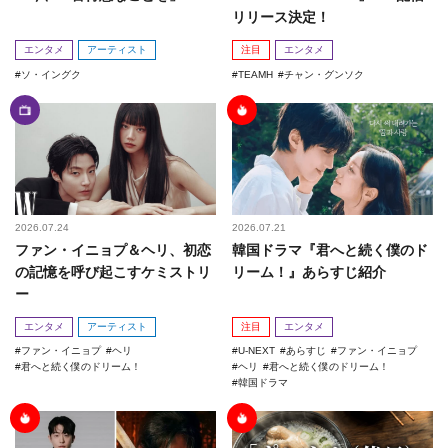
リリース決定！
エンタメ
アーティスト
注目
エンタメ
ソ・イングク
TEAMH
チャン・グンソク
2026.07.24
2026.07.21
ファン・イニョプ＆ヘリ、初恋
韓国ドラマ『君へと続く僕のド
の記憶を呼び起こすケミストリ
リーム！』あらすじ紹介
ー
エンタメ
アーティスト
注目
エンタメ
ファン・イニョプ
ヘリ
U-NEXT
あらすじ
ファン・イニョプ
君へと続く僕のドリーム！
ヘリ
君へと続く僕のドリーム！
韓国ドラマ