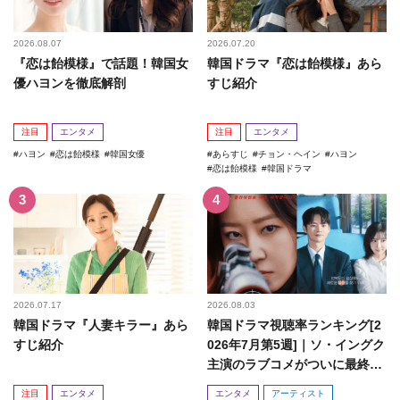
2026.08.07
2026.07.20
『恋は飴模様』で話題！韓国女
韓国ドラマ『恋は飴模様』あら
優ハヨンを徹底解剖
すじ紹介
注目
エンタメ
注目
エンタメ
ハヨン
恋は飴模様
韓国女優
あらすじ
チョン・ヘイン
ハヨン
恋は飴模様
韓国ドラマ
2026.07.17
2026.08.03
韓国ドラマ『人妻キラー』あら
韓国ドラマ視聴率ランキング[2
すじ紹介
026年7月第5週]｜ソ・イングク
主演のラブコメがついに最終
回！
注目
エンタメ
エンタメ
アーティスト