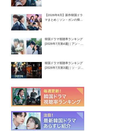
グク主演のラブコメがついに
最終回！
【2026年8月】新作韓国ドラ
マまとめ｜ソン・ガンの帰
還！孤独な天才高校生ピアニ
スト役
韓国ドラマ視聴率ランキング
[2026年7月第4週]｜アン・ヒ
ヨン（EXID ハニ）復帰作
『愛が来る』に注目！
韓国ドラマ視聴率ランキング
[2026年7月第3週]｜ソ・ジソ
ブ主演『エージェント・キ
ム』が勢い加速！