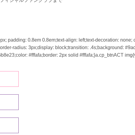
オフィシャルファンクラブまで
x; padding: 0.8em 0.8em;text-align: left;text-decoration: none; 
border-radius: 3px;display: block;transition: .4s;background: #9a
e23;color: #fffafa;border: 2px solid #fffafa;}a.cp_btnACT img{