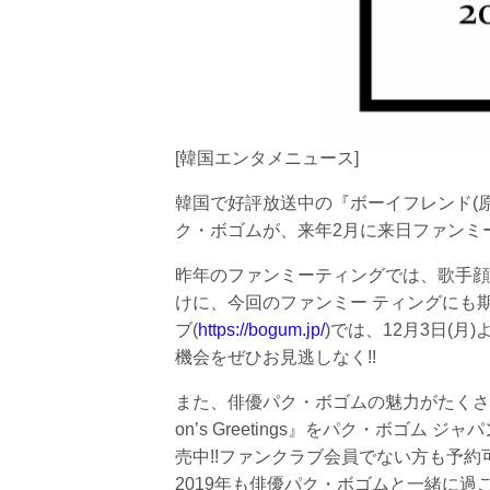
[韓国エンタメニュース]
韓国で好評放送中の『ボーイフレンド(
ク・ボゴムが、来年2月に来日ファンミー
昨年のファンミーティングでは、歌手顔
けに、今回のファンミー ティングにも
ブ(
https://bogum.jp/
)では、12月3日(
機会をぜひお見逃しなく!!
また、俳優パク・ボゴムの魅力がたくさん詰ま
on’s Greetings』をパク・ボゴム 
売中!!ファンクラブ会員でない方も予
2019年も俳優パク・ボゴムと一緒に過