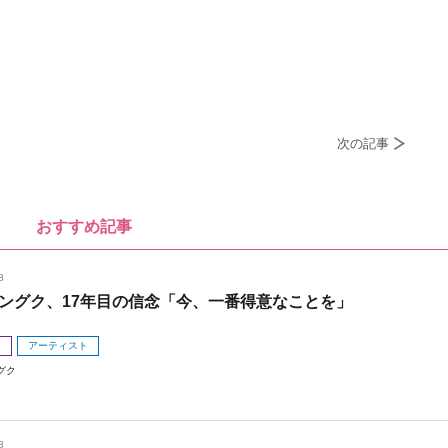
次の記事
おすすめ記事
8
ングク、17年目の信念「今、一番得意なことを」
メ
アーティスト
グク
8