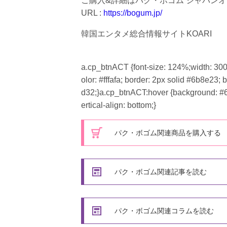
ご購入&詳細はパク・ボゴム ジャパン
URL :
https://bogum.jp/
韓国エンタメ総合情報サイトKOARI
a.cp_btnACT {font-size: 124%;width: 300p
olor: #fffafa; border: 2px solid #6b8e23; 
d32;}a.cp_btnACT:hover {background: #6b8
ertical-align: bottom;}
パク・ボゴム関連商品を購入する
パク・ボゴム関連記事を読む
パク・ボゴム関連コラムを読む