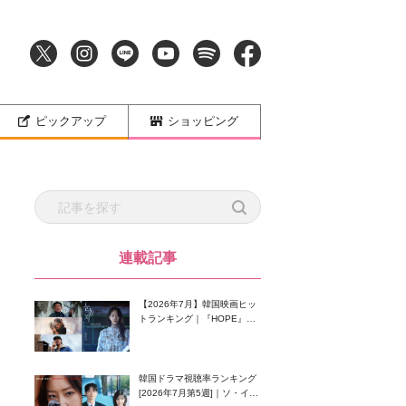
ピックアップ
ショッピング
連載記事
【2026年7月】韓国映画ヒッ
トランキング｜『HOPE』が
首位！8月公開の注目作は？
韓国ドラマ視聴率ランキング
[2026年7月第5週]｜ソ・イン