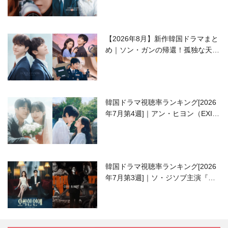
【2026年8月】新作韓国ドラマまと
め｜ソン・ガンの帰還！孤独な天才
高校生ピアニスト役
韓国ドラマ視聴率ランキング[2026
年7月第4週]｜アン・ヒヨン（EXID
ハニ）復帰作『愛が来る』に注目！
韓国ドラマ視聴率ランキング[2026
年7月第3週]｜ソ・ジソブ主演『エ
ージェント・キム』が勢い加速！