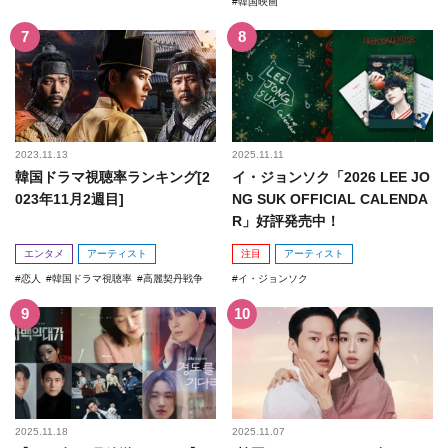
韓国映画
2023.11.13
2025.11.11
韓国ドラマ視聴率ランキング[2
イ・ジョンソク「2026 LEE JO
023年11月2週目]
NG SUK OFFICIAL CALENDA
R」好評発売中！
エンタメ
アーティスト
注目
アーティスト
恋人
韓国ドラマ視聴率
高麗契丹戦争
イ・ジョンソク
2025.11.18
2025.11.07