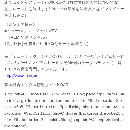
組ではその初ステージの思い出や自身の憧れの人物についてな
ど、ルーツにも迫ります! 彼のソロ活動を語る貴重なインタビュー
を楽しみに!
《オンエア情報》
■ミュージック・ジャパンTV
「TAEMIN スペシャル」
12月16日(日)後9:00～9:30(リピート放送有り)
※「ミュージック・ジャパンTV」は、スカパー
!
プレミアムサービ
ス/スカパー
!
プレミアムサービス光/全国のケーブルテレビでご覧い
ただける音楽専門チャンネルです。
http://www.mjtv.jp/
韓国総合エンタメ情報サイトKOARI
a.cp_btnACT {font-size: 124%;width: 300px; padding: 0.8em 0.8e
m;text-align: left;text-decoration: none; color: #fffafa; border: 2px
solid #6b8e23; border-radius: 3px;display: block;transition: .4s;ba
ckground: #9acd32;}a.cp_btnACT:hover {background: #6b8e23;c
olor: #fffafa;border: 2px solid #fffafa;}a.cp_btnACT img{vertical-ali
gn: bottom;}