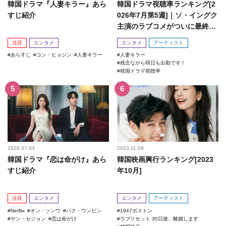
韓国ドラマ『人妻キラー』あら
韓国ドラマ視聴率ランキング[2
すじ紹介
026年7月第5週]｜ソ・イングク
主演のラブコメがついに最終
回！
注目
エンタメ
エンタメ
アーティスト
あらすじ
コン・ヒョジン
人妻キラー
人妻キラー
残念ながら明日も出勤です！
韓国ドラマ視聴率
2026.07.03
2023.11.09
韓国ドラマ『恋は命がけ』あら
韓国映画興行ランキング[2023
すじ紹介
年10月]
注目
エンタメ
エンタメ
アーティスト
Netflix
オン・ソンウ
パク・ウンビン
1947ボストン
ヤン・セジョン
恋は命がけ
ラブリセット 30日後、離婚します