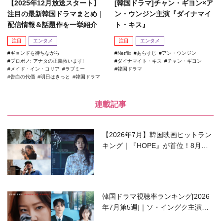
【2025年12月放送スタート】
[韓国ドラマ]チャン・ギヨン×ア
注目の最新韓国ドラマまとめ｜
ン・ウンジン主演『ダイナマイ
配信情報＆話題作を一挙紹介
ト・キス』
注目
エンタメ
注目
エンタメ
ギョンドを待ちながら
Netflix
あらすじ
アン・ウンジン
プロボノ: アナタの正義救います!
ダイナマイト・キス
チャン・ギヨン
メイド・イン・コリア
ラブミー
韓国ドラマ
告白の代価
明日はきっと
韓国ドラマ
連載記事
【2026年7月】韓国映画ヒットラン
キング｜『HOPE』が首位！8月公
開の注目作は？
韓国ドラマ視聴率ランキング[2026
年7月第5週]｜ソ・イングク主演の
ラブコメがついに最終回！