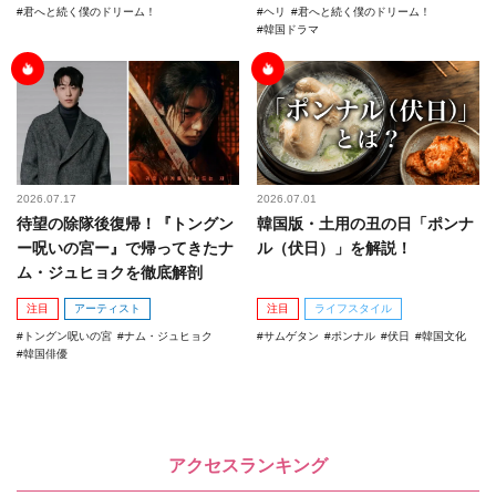
君へと続く僕のドリーム！
ヘリ
君へと続く僕のドリーム！
韓国ドラマ
2026.07.17
2026.07.01
待望の除隊後復帰！『トングン
韓国版・土用の丑の日「ポンナ
ー呪いの宮ー』で帰ってきたナ
ル（伏日）」を解説！
ム・ジュヒョクを徹底解剖
注目
アーティスト
注目
ライフスタイル
トングン呪いの宮
ナム・ジュヒョク
サムゲタン
ポンナル
伏日
韓国文化
韓国俳優
アクセスランキング