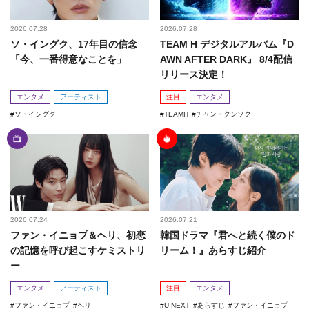
2026.07.28
2026.07.28
ソ・イングク、17年目の信念
TEAM H デジタルアルバム『D
「今、一番得意なことを」
AWN AFTER DARK』 8/4配信
リリース決定！
エンタメ
アーティスト
注目
エンタメ
ソ・イングク
TEAMH
チャン・グンソク
2026.07.24
2026.07.21
ファン・イニョプ＆ヘリ、初恋
韓国ドラマ『君へと続く僕のド
の記憶を呼び起こすケミストリ
リーム！』あらすじ紹介
ー
エンタメ
アーティスト
注目
エンタメ
ファン・イニョプ
ヘリ
U-NEXT
あらすじ
ファン・イニョプ