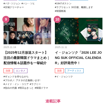
パク･ソジュン
ハン・ソヒ
1947ボストン
京城クリーチャー
ラブリセット 30日後、離婚します
韓国映画
2025.11.18
2025.11.11
【2025年12月放送スタート】
イ・ジョンソク「2026 LEE JO
注目の最新韓国ドラマまとめ｜
NG SUK OFFICIAL CALENDA
配信情報＆話題作を一挙紹介
R」好評発売中！
注目
エンタメ
注目
アーティスト
ギョンドを待ちながら
イ・ジョンソク
プロボノ: アナタの正義救います!
メイド・イン・コリア
ラブミー
告白の代価
明日はきっと
韓国ドラマ
連載記事