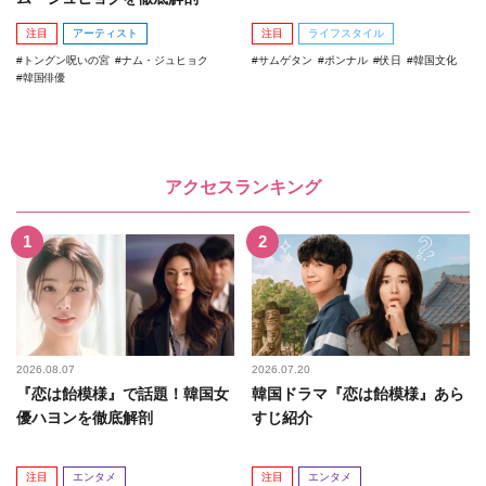
注目
アーティスト
注目
ライフスタイル
トングン呪いの宮
ナム・ジュヒョク
サムゲタン
ポンナル
伏日
韓国文化
韓国俳優
アクセスランキング
2026.08.07
2026.07.20
『恋は飴模様』で話題！韓国女
韓国ドラマ『恋は飴模様』あら
優ハヨンを徹底解剖
すじ紹介
注目
エンタメ
注目
エンタメ