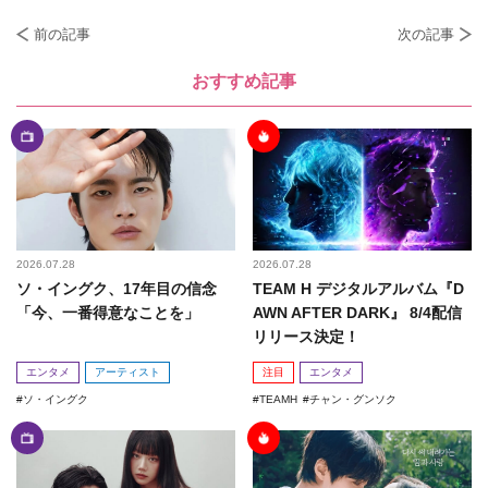
前の記事
次の記事
おすすめ記事
2026.07.28
2026.07.28
ソ・イングク、17年目の信念
TEAM H デジタルアルバム『D
「今、一番得意なことを」
AWN AFTER DARK』 8/4配信
リリース決定！
エンタメ
アーティスト
注目
エンタメ
ソ・イングク
TEAMH
チャン・グンソク