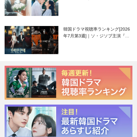
ハニ）復帰作『愛が来る』に注目！
韓国ドラマ視聴率ランキング[2026
年7月第3週]｜ソ・ジソブ主演『エ
ージェント・キム』が勢い加速！