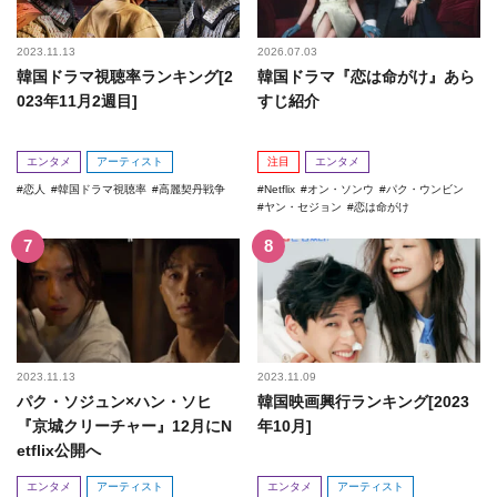
2023.11.13
2026.07.03
韓国ドラマ視聴率ランキング[2
韓国ドラマ『恋は命がけ』あら
023年11月2週目]
すじ紹介
エンタメ
アーティスト
注目
エンタメ
恋人
韓国ドラマ視聴率
高麗契丹戦争
Netflix
オン・ソンウ
パク・ウンビン
ヤン・セジョン
恋は命がけ
2023.11.13
2023.11.09
パク・ソジュン×ハン・ソヒ
韓国映画興行ランキング[2023
『京城クリーチャー』12月にN
年10月]
etflix公開へ
エンタメ
アーティスト
エンタメ
アーティスト