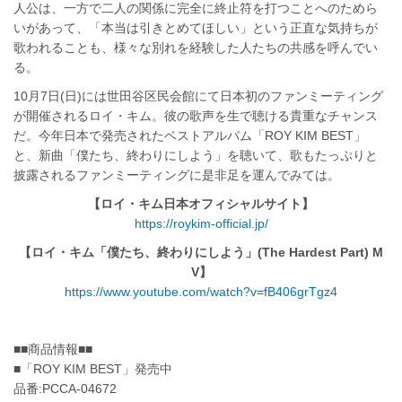
人公は、一方で二人の関係に完全に終止符を打つことへのためら
いがあって、「本当は引きとめてほしい」という正直な気持ちが
歌われることも、様々な別れを経験した人たちの共感を呼んでい
る。
10月7日(日)には世田谷区民会館にて日本初のファンミーティング
が開催されるロイ・キム。彼の歌声を生で聴ける貴重なチャンス
だ。今年日本で発売されたベストアルバム「ROY KIM BEST」
と、新曲「僕たち、終わりにしよう」を聴いて、歌もたっぷりと
披露されるファンミーティングに是非足を運んでみては。
【ロイ・キム日本オフィシャルサイト】
https://roykim-official.jp/
【ロイ・キム「僕たち、終わりにしよう」(The Hardest Part) M
V】
https://www.youtube.com/watch?v=fB406grTgz4
■■商品情報■■
■「ROY KIM BEST」発売中
品番:PCCA-04672