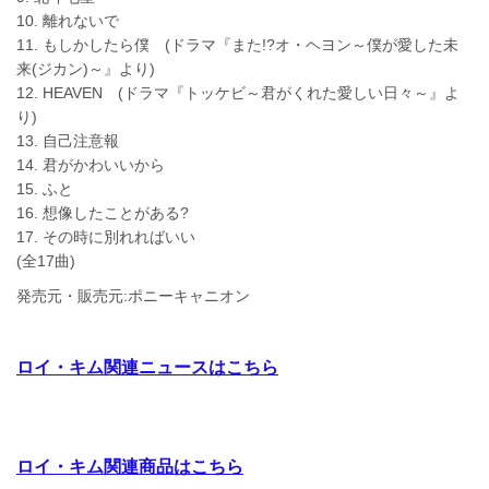
10. 離れないで
11. もしかしたら僕 (ドラマ『また!?オ・ヘヨン～僕が愛した未
来(ジカン)～』より)
12. HEAVEN (ドラマ『トッケビ～君がくれた愛しい日々～』よ
り)
13. 自己注意報
14. 君がかわいいから
15. ふと
16. 想像したことがある?
17. その時に別れればいい
(全17曲)
発売元・販売元:ポニーキャニオン
ロイ・キム関連ニュースはこちら
ロイ・キム関連商品はこちら