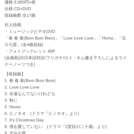
価格:3,000円+税
仕様:CD+DVD
収録曲数:全17曲
封入特典:
・ミュージックビデオDVD
「春 春 春(Bom Bom Bom)」「Love Love Love」「Home」「北
斗七星」(全4曲収録)
・フォトブックレット 40P
(全曲歌詞/日本語対訳/フリガナ/ロイ・キム書き下ろしによるライ
ナーノーツつき)
【収録曲】
1. 春 春 春(Bom Bom Bom)
2. Love Love Love
3. 永遠なんてないけれども
4. 秋に
5. Home
6. ピノキオ (ドラマ『ピノキオ』より)
7. It’s Christmas Day
8. 僕を愛していない (ドラマ『2度目の二十歳』より)
9. 北斗七星