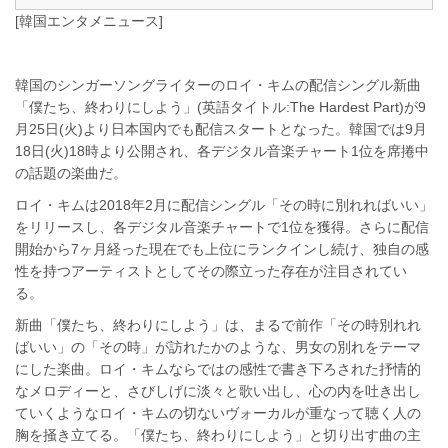
[韓国エンタメニュース]
韓国のシンガーソングライターのロイ・キムの配信シングル新曲
「僕たち、終わりにしよう」(英語タイトル:The Hardest Part)が9
月25日(火)より日本国内でも配信スタートとなった。韓国では9月
18日(火)18時より公開され、各デジタル音楽チャート1位を席捲中
の話題の楽曲だ。
ロイ・キムは2018年2月に配信シングル「その時に別れればいい」
をリリースし、各デジタル音楽チャートで1位を獲得。さらに配信
開始から7ヶ月経った現在でも上位にランクインし続け、独自の感
性を持つアーティストとしてその際立った存在が注目されてい
る。
新曲「僕たち、終わりにしよう」は、まるで前作「その時別れれ
ばいい」の「その時」が訪れたかのような、男女の別れをテーマ
にした楽曲。ロイ・キムならではの感性で書き下ろされた抒情的
なメロディーと、さびしげに淡々と歌い出し、心の内を吐き出し
ていくようなロイ・キムの切ないヴォーカルが重なって聴く人の
胸を掻き立てる。「僕たち、終わりにしよう」と切り出す曲の主