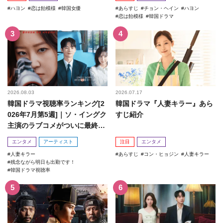
ハヨン
恋は飴模様
韓国女優
あらすじ
チョン・ヘイン
ハヨン
恋は飴模様
韓国ドラマ
2026.08.03
2026.07.17
韓国ドラマ視聴率ランキング[2
韓国ドラマ『人妻キラー』あら
026年7月第5週]｜ソ・イングク
すじ紹介
主演のラブコメがついに最終
回！
エンタメ
アーティスト
注目
エンタメ
人妻キラー
あらすじ
コン・ヒョジン
人妻キラー
残念ながら明日も出勤です！
韓国ドラマ視聴率