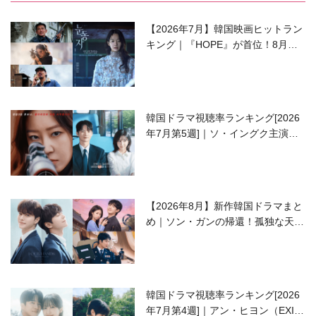
【2026年7月】韓国映画ヒットラン
キング｜『HOPE』が首位！8月公
開の注目作は？
韓国ドラマ視聴率ランキング[2026
年7月第5週]｜ソ・イングク主演の
ラブコメがついに最終回！
【2026年8月】新作韓国ドラマまと
め｜ソン・ガンの帰還！孤独な天才
高校生ピアニスト役
韓国ドラマ視聴率ランキング[2026
年7月第4週]｜アン・ヒヨン（EXID