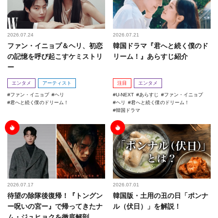
2026.07.24
2026.07.21
ファン・イニョプ＆ヘリ、初恋
韓国ドラマ『君へと続く僕のド
の記憶を呼び起こすケミストリ
リーム！』あらすじ紹介
ー
エンタメ
アーティスト
注目
エンタメ
ファン・イニョプ
ヘリ
U-NEXT
あらすじ
ファン・イニョプ
君へと続く僕のドリーム！
ヘリ
君へと続く僕のドリーム！
韓国ドラマ
2026.07.17
2026.07.01
待望の除隊後復帰！『トングン
韓国版・土用の丑の日「ポンナ
ー呪いの宮ー』で帰ってきたナ
ル（伏日）」を解説！
ム・ジュヒョクを徹底解剖