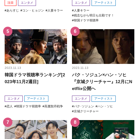
注目
エンタメ
エンタメ
アーティスト
あらすじ
コン・ヒョジン
人妻キラー
人妻キラー
残念ながら明日も出勤です！
韓国ドラマ視聴率
2023.11.13
2023.11.13
韓国ドラマ視聴率ランキング[2
パク・ソジュン×ハン・ソヒ
023年11月2週目]
『京城クリーチャー』12月にN
etflix公開へ
エンタメ
アーティスト
エンタメ
アーティスト
恋人
韓国ドラマ視聴率
高麗契丹戦争
パク･ソジュン
ハン・ソヒ
京城クリーチャー