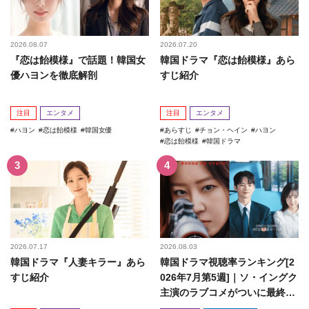
2026.08.07
2026.07.20
『恋は飴模様』で話題！韓国女
韓国ドラマ『恋は飴模様』あら
優ハヨンを徹底解剖
すじ紹介
注目
エンタメ
注目
エンタメ
ハヨン
恋は飴模様
韓国女優
あらすじ
チョン・ヘイン
ハヨン
恋は飴模様
韓国ドラマ
2026.07.17
2026.08.03
韓国ドラマ『人妻キラー』あら
韓国ドラマ視聴率ランキング[2
すじ紹介
026年7月第5週]｜ソ・イングク
主演のラブコメがついに最終
回！