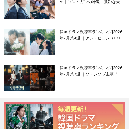
め｜ソン・ガンの帰還！孤独な天才
高校生ピアニスト役
韓国ドラマ視聴率ランキング[2026
年7月第4週]｜アン・ヒヨン（EXID
ハニ）復帰作『愛が来る』に注目！
韓国ドラマ視聴率ランキング[2026
年7月第3週]｜ソ・ジソブ主演『エ
ージェント・キム』が勢い加速！