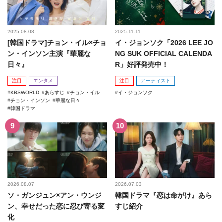
2025.08.08
2025.11.11
[韓国ドラマ]チョン・イル×チョ
イ・ジョンソク「2026 LEE JO
ン・インソン主演『華麗な
NG SUK OFFICIAL CALENDA
日々』
R」好評発売中！
注目
エンタメ
注目
アーティスト
KBSWORLD
あらすじ
チョン・イル
イ・ジョンソク
チョン・インソン
華麗な日々
韓国ドラマ
2026.08.07
2026.07.03
ソ・ガンジュン×アン・ウンジ
韓国ドラマ『恋は命がけ』あら
ン、幸せだった恋に忍び寄る変
すじ紹介
化