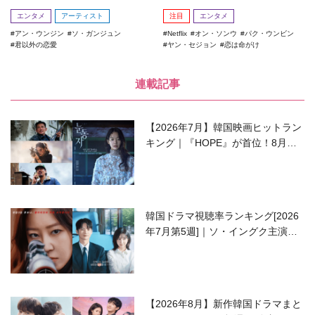
エンタメ
アーティスト
注目
エンタメ
アン・ウンジン
ソ・ガンジュン
Netflix
オン・ソンウ
パク・ウンビン
君以外の恋愛
ヤン・セジョン
恋は命がけ
連載記事
【2026年7月】韓国映画ヒットラン
キング｜『HOPE』が首位！8月公
開の注目作は？
韓国ドラマ視聴率ランキング[2026
年7月第5週]｜ソ・イングク主演の
ラブコメがついに最終回！
【2026年8月】新作韓国ドラマまと