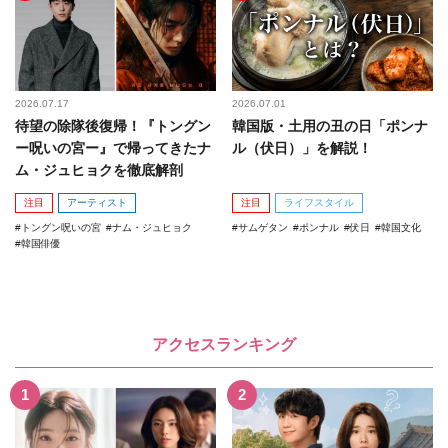
2026.07.17
2026.07.01
待望の除隊後復帰！『トングン
韓国版・土用の丑の日「ポンナ
ー呪いの宮ー』で帰ってきたナ
ル（伏日）」を解説！
ム・ジュヒョクを徹底解剖
注目
アーティスト
注目
ライフスタイル
トングン呪いの宮
ナム・ジュヒョク
サムゲタン
ポンナル
伏日
韓国文化
韓国俳優
アクセスランキング