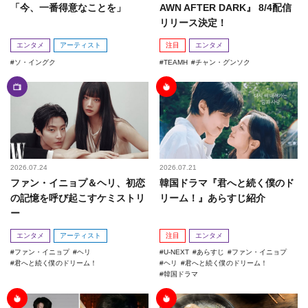
「今、一番得意なことを」
AWN AFTER DARK』 8/4配信
リリース決定！
エンタメ
アーティスト
注目
エンタメ
ソ・イングク
TEAMH
チャン・グンソク
2026.07.24
2026.07.21
ファン・イニョプ＆ヘリ、初恋
韓国ドラマ『君へと続く僕のド
の記憶を呼び起こすケミストリ
リーム！』あらすじ紹介
ー
エンタメ
アーティスト
注目
エンタメ
ファン・イニョプ
ヘリ
U-NEXT
あらすじ
ファン・イニョプ
君へと続く僕のドリーム！
ヘリ
君へと続く僕のドリーム！
韓国ドラマ