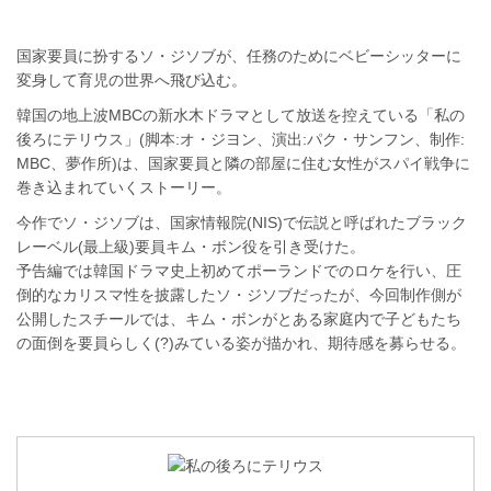
国家要員に扮するソ・ジソブが、任務のためにベビーシッターに
変身して育児の世界へ飛び込む。
韓国の地上波MBCの新水木ドラマとして放送を控えている「私の
後ろにテリウス」(脚本:オ・ジヨン、演出:パク・サンフン、制作:
MBC、夢作所)は、国家要員と隣の部屋に住む女性がスパイ戦争に
巻き込まれていくストーリー。
今作でソ・ジソブは、国家情報院(NIS)で伝説と呼ばれたブラック
レーベル(最上級)要員キム・ボン役を引き受けた。
予告編では韓国ドラマ史上初めてポーランドでのロケを行い、圧
倒的なカリスマ性を披露したソ・ジソブだったが、今回制作側が
公開したスチールでは、キム・ボンがとある家庭内で子どもたち
の面倒を要員らしく(?)みている姿が描かれ、期待感を募らせる。