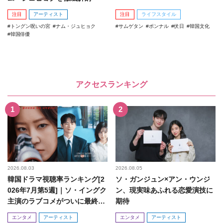
注目
アーティスト
注目
ライフスタイル
トングン呪いの宮
ナム・ジュヒョク
サムゲタン
ポンナル
伏日
韓国文化
韓国俳優
アクセスランキング
2026.08.03
2026.08.05
韓国ドラマ視聴率ランキング[2
ソ・ガンジュン×アン・ウンジ
026年7月第5週]｜ソ・イングク
ン、現実味あふれる恋愛演技に
主演のラブコメがついに最終
期待
回！
エンタメ
アーティスト
エンタメ
アーティスト