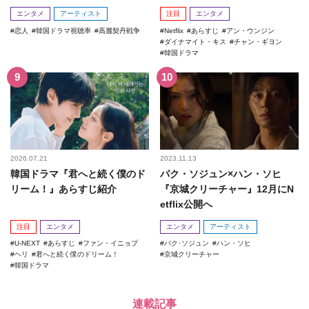
エンタメ
アーティスト
注目
エンタメ
恋人
韓国ドラマ視聴率
高麗契丹戦争
Netflix
あらすじ
アン・ウンジン
ダイナマイト・キス
チャン・ギヨン
韓国ドラマ
2026.07.21
2023.11.13
韓国ドラマ『君へと続く僕のド
パク・ソジュン×ハン・ソヒ
リーム！』あらすじ紹介
『京城クリーチャー』12月にN
etflix公開へ
注目
エンタメ
エンタメ
アーティスト
U-NEXT
あらすじ
ファン・イニョプ
パク･ソジュン
ハン・ソヒ
ヘリ
君へと続く僕のドリーム！
京城クリーチャー
韓国ドラマ
連載記事