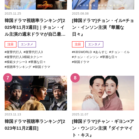
2025.11.25
2025.08.08
韓国ドラマ視聴率ランキング[2
[韓国ドラマ]チョン・イル×チョ
025年11月3週目]｜チョン・イ
ン・インソン主演『華麗な
ル主演の週末ドラマが自己最高
日々』
記録を更新！
注目
エンタメ
注目
エンタメ
復讐代行人
復讐代行人3
KBSWORLD
あらすじ
チョン・イル
復讐代行人3模範タクシー
チョン・インソン
華麗な日々
模範タクシー3
華麗な日々
韓国ドラマ
視聴率ランキング
韓国ドラマ
2023.11.13
2025.11.07
韓国ドラマ視聴率ランキング[2
[韓国ドラマ]チャン・ギヨン×ア
023年11月2週目]
ン・ウンジン主演『ダイナマイ
ト・キス』