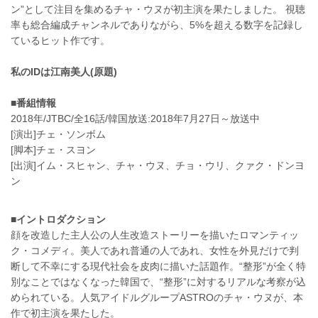
ン”として注目を集めるチャ・ウヌが初主演を果たしました。 視聴
率も総合編成チャンネルでありながら、5%を超える数字を記録し
ているヒット作です。
私のIDは江南美人(原題)
■番組情報
2018年/JTBC/全16話/韓国放送:2018年7月27日～放送中
[演出]チェ・ソンボム
[脚本]チェ・スヨン
[出演]イム・スヒャン、チャ・ウヌ、チョ・ウリ、クァク・ドンヨ
ン
■イントロダクション
顔を改造した主人公の人生改造ストーリーを描いたロマンティッ
ク・コメディ。美人であれ普通の人であれ、女性を外見だけで判
断して不幸にする現代社会を皮肉に描いた話題作。“整形”が全く特
別なことではなくなった韓国で、“整形”に対するリアルな考察が込
められている。人気アイドルグループASTROのチャ・ウヌが、本
作で初主演を果たした。