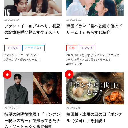
2026.07.24
2026.07.21
ファン・イニョプ＆ヘリ、初恋
韓国ドラマ『君へと続く僕のド
の記憶を呼び起こすケミストリ
リーム！』あらすじ紹介
ー
エンタメ
アーティスト
注目
エンタメ
ファン・イニョプ
ヘリ
U-NEXT
あらすじ
ファン・イニョプ
君へと続く僕のドリーム！
ヘリ
君へと続く僕のドリーム！
韓国ドラマ
2026.07.17
2026.07.01
待望の除隊後復帰！『トングン
韓国版・土用の丑の日「ポンナ
ー呪いの宮ー』で帰ってきたナ
ル（伏日）」を解説！
ム・ジュヒョクを徹底解剖