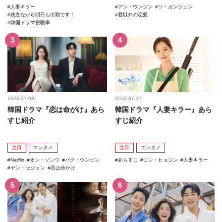
人妻キラー
アン・ウンジン
ソ・ガンジュン
残念ながら明日も出勤です！
君以外の恋愛
韓国ドラマ視聴率
2026.07.03
2026.07.17
韓国ドラマ『恋は命がけ』あら
韓国ドラマ『人妻キラー』あら
すじ紹介
すじ紹介
注目
エンタメ
注目
エンタメ
Netflix
オン・ソンウ
パク・ウンビン
あらすじ
コン・ヒョジン
人妻キラー
ヤン・セジョン
恋は命がけ