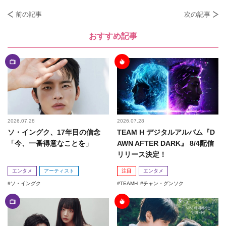
前の記事
次の記事
おすすめ記事
2026.07.28
2026.07.28
ソ・イングク、17年目の信念
TEAM H デジタルアルバム『D
「今、一番得意なことを」
AWN AFTER DARK』 8/4配信
リリース決定！
エンタメ
アーティスト
注目
エンタメ
ソ・イングク
TEAMH
チャン・グンソク