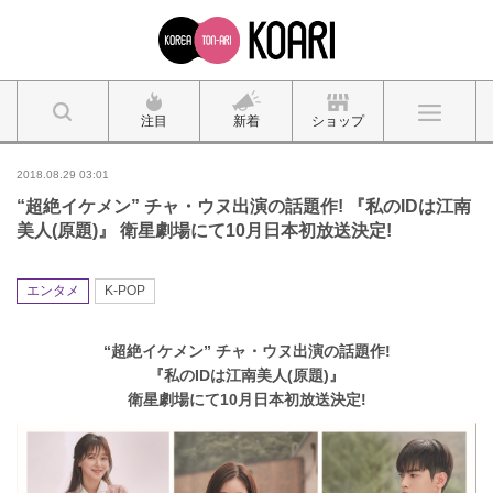
注目
新着
ショップ
2018.08.29 03:01
“超絶イケメン” チャ・ウヌ出演の話題作! 『私のIDは江南
美人(原題)』 衛星劇場にて10月日本初放送決定!
エンタメ
K-POP
“超絶イケメン” チャ・ウヌ出演の話題作!
『私のIDは江南美人(原題)』
衛星劇場にて10月日本初放送決定!