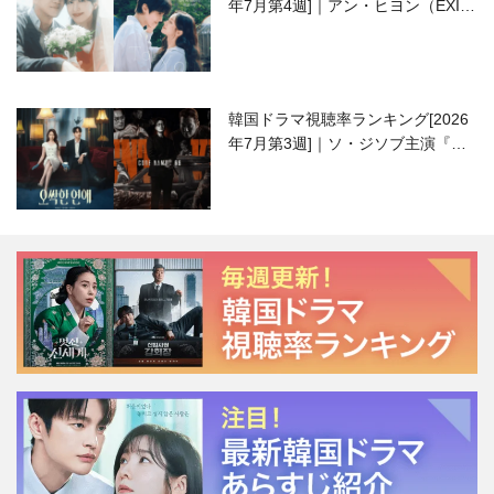
年7月第4週]｜アン・ヒヨン（EXID
ハニ）復帰作『愛が来る』に注目！
韓国ドラマ視聴率ランキング[2026
年7月第3週]｜ソ・ジソブ主演『エ
ージェント・キム』が勢い加速！