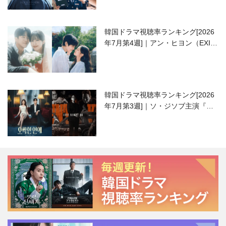
韓国ドラマ視聴率ランキング[2026
年7月第4週]｜アン・ヒヨン（EXID
ハニ）復帰作『愛が来る』に注目！
韓国ドラマ視聴率ランキング[2026
年7月第3週]｜ソ・ジソブ主演『エ
ージェント・キム』が勢い加速！