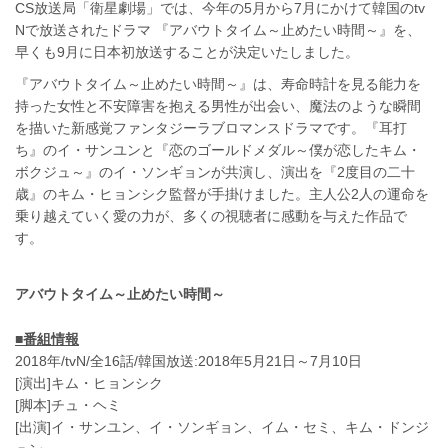
CS放送局「衛星劇場」では、今年の5月から7月にかけて韓国のtv
Nで放送されたドラマ 『アバウトタイム～止めたい時間～』を、
早くも9月に日本初放送することが決定いたしました。
『アバウトタイム～止めたい時間～』は、寿命時計を見る能力を
持った女性と不安障害を抱える男性が出会い、魔法のような瞬間
を描いた新感覚ファンタジーラブロマンスドラマです。『耳打
ち』のイ・サンユンと『恋のゴールドメダル～僕が恋したキム・
ボクジュ～』のイ・ソンギョンが共演し、演出を『2度目の二十
歳』のキム・ヒョンシク監督が手掛けました。主人公2人の運命を
乗り越えていく愛の力が、多くの視聴者に感動を与えた作品で
す。
アバウトタイム～止めたい時間～
■番組情報
2018年/tvN/全16話/韓国放送:2018年5月21日～7月10日
[演出]キム・ヒョンシク
[脚本]チュ・ヘミ
[出演]イ・サンユン、イ・ソンギョン、イム・セミ、キム・ドンジ