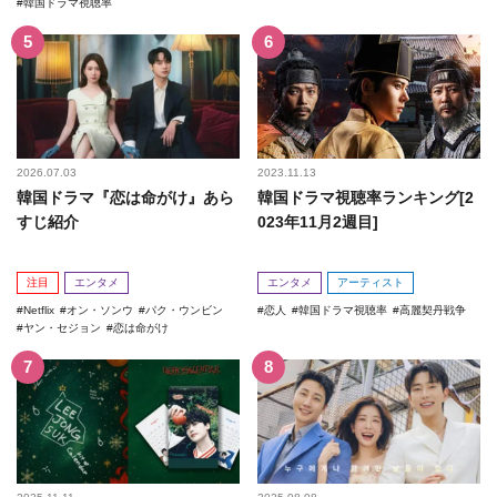
韓国ドラマ視聴率
2026.07.03
2023.11.13
韓国ドラマ『恋は命がけ』あら
韓国ドラマ視聴率ランキング[2
すじ紹介
023年11月2週目]
注目
エンタメ
エンタメ
アーティスト
Netflix
オン・ソンウ
パク・ウンビン
恋人
韓国ドラマ視聴率
高麗契丹戦争
ヤン・セジョン
恋は命がけ