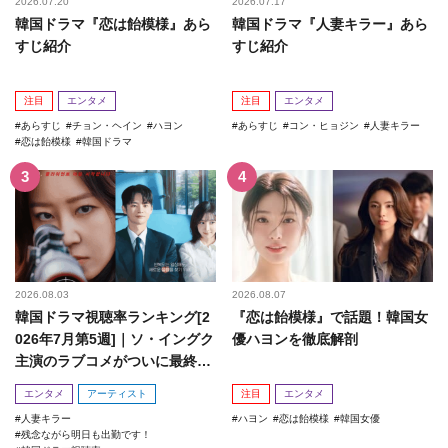
2026.07.20
2026.07.17
韓国ドラマ『恋は飴模様』あら
韓国ドラマ『人妻キラー』あら
すじ紹介
すじ紹介
注目
エンタメ
注目
エンタメ
あらすじ
チョン・ヘイン
ハヨン
あらすじ
コン・ヒョジン
人妻キラー
恋は飴模様
韓国ドラマ
2026.08.03
2026.08.07
韓国ドラマ視聴率ランキング[2
『恋は飴模様』で話題！韓国女
026年7月第5週]｜ソ・イングク
優ハヨンを徹底解剖
主演のラブコメがついに最終
回！
エンタメ
アーティスト
注目
エンタメ
人妻キラー
ハヨン
恋は飴模様
韓国女優
残念ながら明日も出勤です！