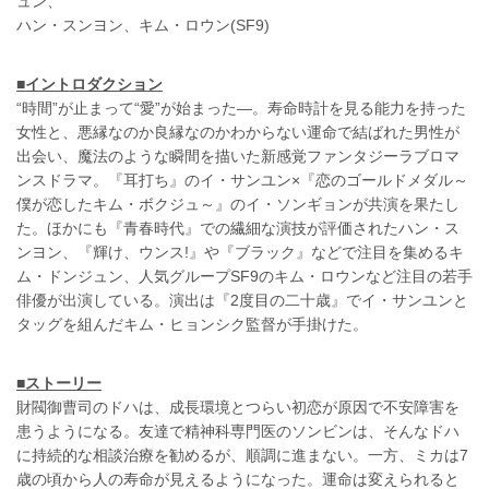
ュン、
ハン・スンヨン、キム・ロウン(SF9)
■イントロダクション
“時間”が止まって“愛”が始まった―。寿命時計を見る能力を持った
女性と、悪縁なのか良縁なのかわからない運命で結ばれた男性が
出会い、魔法のような瞬間を描いた新感覚ファンタジーラブロマ
ンスドラマ。『耳打ち』のイ・サンユン×『恋のゴールドメダル～
僕が恋したキム・ボクジュ～』のイ・ソンギョンが共演を果たし
た。ほかにも『青春時代』での繊細な演技が評価されたハン・ス
ンヨン、『輝け、ウンス!』や『ブラック』などで注目を集めるキ
ム・ドンジュン、人気グループSF9のキム・ロウンなど注目の若手
俳優が出演している。演出は『2度目の二十歳』でイ・サンユンと
タッグを組んだキム・ヒョンシク監督が手掛けた。
■ストーリー
財閥御曹司のドハは、成長環境とつらい初恋が原因で不安障害を
患うようになる。友達で精神科専門医のソンビンは、そんなドハ
に持続的な相談治療を勧めるが、順調に進まない。一方、ミカは7
歳の頃から人の寿命が見えるようになった。運命は変えられると