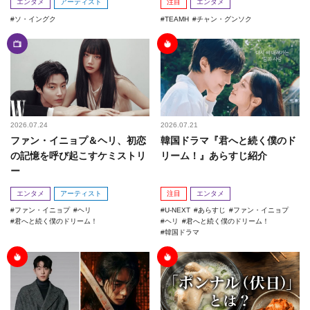
エンタメ
アーティスト
注目
エンタメ
ソ・イングク
TEAMH
チャン・グンソク
2026.07.24
2026.07.21
ファン・イニョプ＆ヘリ、初恋
韓国ドラマ『君へと続く僕のド
の記憶を呼び起こすケミストリ
リーム！』あらすじ紹介
ー
エンタメ
アーティスト
注目
エンタメ
ファン・イニョプ
ヘリ
U-NEXT
あらすじ
ファン・イニョプ
君へと続く僕のドリーム！
ヘリ
君へと続く僕のドリーム！
韓国ドラマ