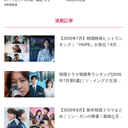
ラブリセット 30日後、離婚します
君以外の恋愛
韓国映画
連載記事
【2026年7月】韓国映画ヒットラン
キング｜『HOPE』が首位！8月公
開の注目作は？
韓国ドラマ視聴率ランキング[2026
年7月第5週]｜ソ・イングク主演の
ラブコメがついに最終回！
【2026年8月】新作韓国ドラマまと
め｜ソン・ガンの帰還！孤独な天才
高校生ピアニスト役