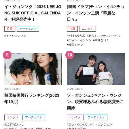
2025.11.11
2025.08.08
イ・ジョンソク「2026 LEE JO
[韓国ドラマ]チョン・イル×チョ
NG SUK OFFICIAL CALENDA
ン・インソン主演『華麗な
R」好評発売中！
日々』
注目
アーティスト
注目
エンタメ
イ・ジョンソク
KBSWORLD
あらすじ
チョン・イル
チョン・インソン
華麗な日々
韓国ドラマ
2023.11.09
2026.08.05
韓国映画興行ランキング[2023
ソ・ガンジュン×アン・ウンジ
年10月]
ン、現実味あふれる恋愛演技に
期待
エンタメ
アーティスト
エンタメ
アーティスト
1947ボストン
アン・ウンジン
ソ・ガンジュン