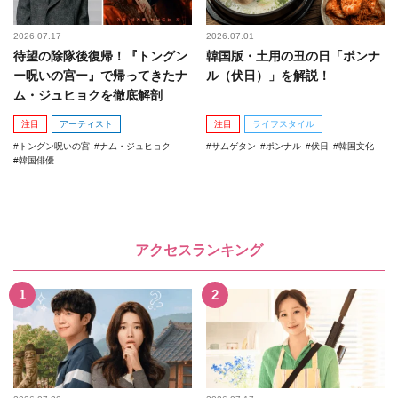
2026.07.17
2026.07.01
待望の除隊後復帰！『トングン
韓国版・土用の丑の日「ポンナ
ー呪いの宮ー』で帰ってきたナ
ル（伏日）」を解説！
ム・ジュヒョクを徹底解剖
注目
アーティスト
注目
ライフスタイル
トングン呪いの宮
ナム・ジュヒョク
サムゲタン
ポンナル
伏日
韓国文化
韓国俳優
アクセスランキング