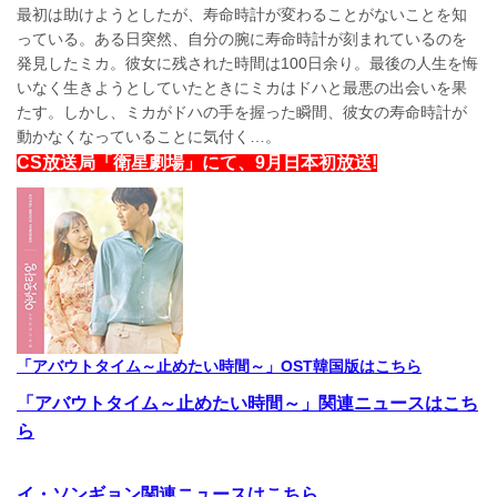
最初は助けようとしたが、寿命時計が変わることがないことを知
っている。ある日突然、自分の腕に寿命時計が刻まれているのを
発見したミカ。彼女に残された時間は100日余り。最後の人生を悔
いなく生きようとしていたときにミカはドハと最悪の出会いを果
たす。しかし、ミカがドハの手を握った瞬間、彼女の寿命時計が
動かなくなっていることに気付く…。
CS放送局「衛星劇場」にて、9月日本初放送!
「アバウトタイム～止めたい時間～」OST韓国版はこちら
「アバウトタイム～止めたい時間～」関連ニュースはこち
ら
イ・ソンギョン関連ニュースはこちら