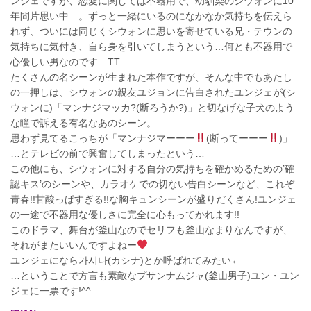
ンジェですが、恋愛に関しては不器用で、幼馴染のシウォンに10
年間片思い中…。ずっと一緒にいるのになかなか気持ちを伝えら
れず、ついには同じくシウォンに思いを寄せている兄・テウンの
気持ちに気付き、自ら身を引いてしまうという…何とも不器用で
心優しい男なのです…TT
たくさんの名シーンが生まれた本作ですが、そんな中でもあたし
の一押しは、シウォンの親友ユジョンに告白されたユンジェが(シ
ウォンに)「マンナジマッカ?(断ろうか?)」と切なげな子犬のよう
な瞳で訴える有名なあのシーン。
思わず見てるこっちが「マンナジマーーー
(断ってーーー
)」
…とテレビの前で興奮してしまったという…
この他にも、シウォンに対する自分の気持ちを確かめるための’確
認キス’のシーンや、カラオケでの切ない告白シーンなど、これぞ
青春!!甘酸っぱすぎる!!な胸キュンシーンが盛りだくさん!ユンジェ
の一途で不器用な優しさに完全に心もってかれます!!
このドラマ、舞台が釜山なのでセリフも釜山なまりなんですが、
それがまたいいんですよねー
ユンジェになら가시나(カシナ)とか呼ばれてみたい←
…ということで方言も素敵なプサンナムジャ(釜山男子)ユン・ユン
ジェに一票です!^^