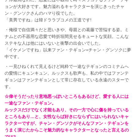
ョンが大好きです。魅力溢れるキャラクターを演じきったチャ
ン・グンソクさんのハマり役でした。
「美男ですね」は韓ドララブコメの王道です!
・俺様で自信満々だと思いきや、母親との葛藤で苦悩する姿。ミ
ナムとの不器用な恋愛で時折垣間見せるキュートな笑顔。こんな
ステキな人は他にはいないと衝撃の出会いでした。
「イケメンですね」以来ファン・テギョン=チャン・グンソクに夢
中です。
・一見ひねくれて見えるけど純粋で一途なテギョンのコミナムへ
の愛情にキュンキュン。ルックスも歌声も、私の中ではファンテ
ギョンはファンテギョンとして常に存在している永遠のスターで
す。
☆偉そうだったり意地悪っぽいところもあるけど、愛する人には
一途なファン・テギョン。
ルックスだけでなく才能もあり、その一方で心に傷を持っている
ところもあり…と、女性ならば好きにならずにはいられないキャ
ラクターですが、チャン・グンソクがそんなファン・テギョンを
うまく演じたからこそ魅力的なキャラクターとなったと言えるの
では?