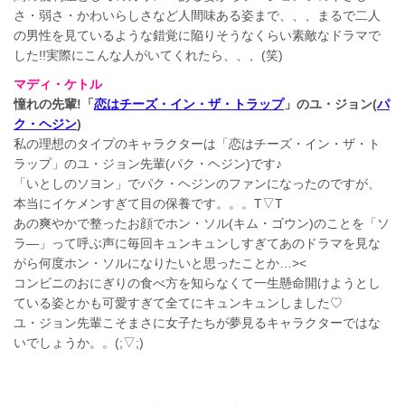
さ・弱さ・かわいらしさなど人間味ある姿まで、、、まるで二人
の男性を見ているような錯覚に陥りそうなくらい素敵なドラマで
した!!実際にこんな人がいてくれたら、、、(笑)
マディ・ケトル
憧れの先輩!「
恋はチーズ・イン・ザ・トラップ
」のユ・ジョン(
パ
ク・ヘジン
)
私の理想のタイプのキャラクターは「恋はチーズ・イン・ザ・ト
ラップ」のユ・ジョン先輩(パク・ヘジン)です♪
「いとしのソヨン」でパク・ヘジンのファンになったのですが、
本当にイケメンすぎて目の保養です。。。T▽T
あの爽やかで整ったお顔でホン・ソル(キム・ゴウン)のことを「ソ
ラ―」って呼ぶ声に毎回キュンキュンしすぎてあのドラマを見な
がら何度ホン・ソルになりたいと思ったことか…><
コンビニのおにぎりの食べ方を知らなくて一生懸命開けようとし
ている姿とかも可愛すぎて全てにキュンキュンしました♡
ユ・ジョン先輩こそまさに女子たちが夢見るキャラクターではな
いでしょうか。。(;▽;)