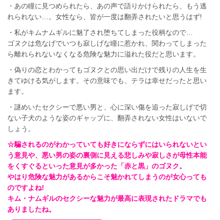
・あの瞳に見つめられたら、あの声で語りかけられたら、もう逃
れられない…。女性なら、皆が一度は翻弄されたいと思うはず!
・私がキムナムギルに魅了され堕ちてしまった役柄なので…
ゴヌクは危なげでいつも寂しげな瞳に惹かれ、関わってしまった
ら離れられないなくなる危険な魅力に溢れた役だと思います。
・偽りの恋とわかってもゴヌクとの思い出だけで残りの人生を生
きてゆける気がします。その意味でも、テラは幸せだったと思い
ます。
・謎めいたセクシーで悪い男と、心に深い傷を追った寂しげで切
ない子犬のような姿のギャップに、翻弄されない女性はいないで
しょう。
☆騙されるのがわかっていても好きにならずにはいられないとい
う意見や、悪い男の姿の裏側に見える悲しみや寂しさが母性本能
をくすぐるといった意見が多かった「赤と黒」のゴヌク。
やはり危険な魅力があるからこそ魅かれてしまうのが女心っても
のですよね!
キム・ナムギルのセクシーな魅力が最高に表現されたドラマでも
ありましたね。