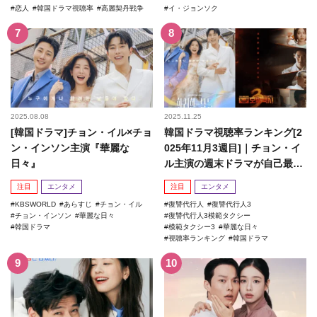
恋人
韓国ドラマ視聴率
高麗契丹戦争
イ・ジョンソク
2025.08.08
2025.11.25
[韓国ドラマ]チョン・イル×チョ
韓国ドラマ視聴率ランキング[2
ン・インソン主演『華麗な
025年11月3週目]｜チョン・イ
日々』
ル主演の週末ドラマが自己最高
記録を更新！
注目
エンタメ
注目
エンタメ
KBSWORLD
あらすじ
チョン・イル
復讐代行人
復讐代行人3
チョン・インソン
華麗な日々
復讐代行人3模範タクシー
韓国ドラマ
模範タクシー3
華麗な日々
視聴率ランキング
韓国ドラマ