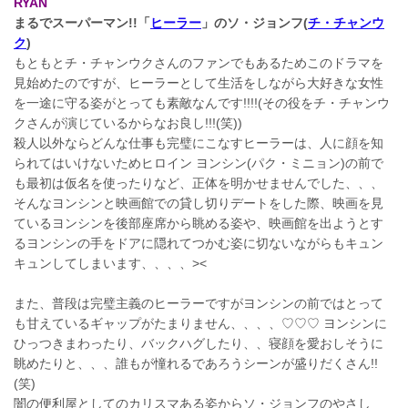
RYAN
まるでスーパーマン!!「
ヒーラー
」のソ・ジョンフ(
チ・チャンウ
ク
)
もともとチ・チャンウクさんのファンでもあるためこのドラマを
見始めたのですが、ヒーラーとして生活をしながら大好きな女性
を一途に守る姿がとっても素敵なんです!!!!(その役をチ・チャンウ
クさんが演じているからなお良し!!!(笑))
殺人以外ならどんな仕事も完璧にこなすヒーラーは、人に顔を知
られてはいけないためヒロイン ヨンシン(パク・ミニョン)の前で
も最初は仮名を使ったりなど、正体を明かせませんでした、、、
そんなヨンシンと映画館での貸し切りデートをした際、映画を見
ているヨンシンを後部座席から眺める姿や、映画館を出ようとす
るヨンシンの手をドアに隠れてつかむ姿に切ないながらもキュン
キュンしてしまいます、、、、><
また、普段は完璧主義のヒーラーですがヨンシンの前ではとって
も甘えているギャップがたまりません、、、、♡♡♡ ヨンシンに
ひっつきまわったり、バックハグしたり、、寝顔を愛おしそうに
眺めたりと、、、誰もが憧れるであろうシーンが盛りだくさん!!
(笑)
闇の便利屋としてのカリスマある姿からソ・ジョンフのやさし