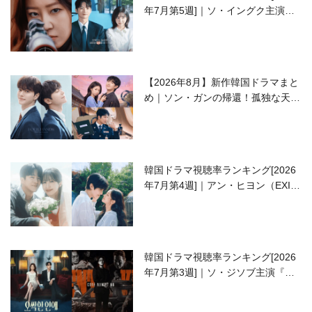
年7月第5週]｜ソ・イングク主演の
ラブコメがついに最終回！
【2026年8月】新作韓国ドラマまと
め｜ソン・ガンの帰還！孤独な天才
高校生ピアニスト役
韓国ドラマ視聴率ランキング[2026
年7月第4週]｜アン・ヒヨン（EXID
ハニ）復帰作『愛が来る』に注目！
韓国ドラマ視聴率ランキング[2026
年7月第3週]｜ソ・ジソブ主演『エ
ージェント・キム』が勢い加速！