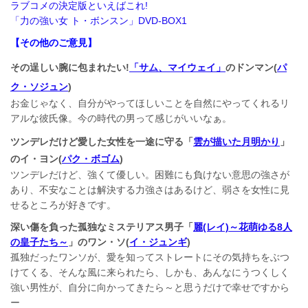
ラブコメの決定版といえばこれ!
「力の強い女 ト・ボンスン」DVD-BOX1
【その他のご意見】
その逞しい腕に包まれたい!
「サム、マイウェイ」
のドンマン(
パ
ク・ソジュン
)
お金じゃなく、自分がやってほしいことを自然にやってくれるリ
アルな彼氏像。今の時代の男って感じがいいなぁ。
ツンデレだけど愛した女性を一途に守る「
雲が描いた月明かり
」
のイ・ヨン(
パク・ボゴム
)
ツンデレだけど、強くて優しい。困難にも負けない意思の強さが
あり、不安なことは解決する力強さはあるけど、弱さを女性に見
せるところが好きです。
深い傷を負った孤独なミステリアス男子「
麗(レイ)～花萌ゆる8人
の皇子たち～
」のワン・ソ(
イ・ジュンギ
)
孤独だったワンソが、愛を知ってストレートにその気持ちをぶつ
けてくる、そんな風に来られたら、しかも、あんなにうつくしく
強い男性が、自分に向かってきたら～と思うだけで幸せですから
ー