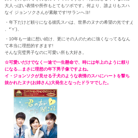
大人っぽい表情や所作もとてもツボです。何より、誰よりもスハ
なイ ジョンソクさんが素敵です!サランへヨ!
・年下だけど頼りになる彼氏スハは、世界のヌナの希望の光です◞(
、*´▿`)、
・10年も一途に想い続け、更にその人のために強くなってるなん
て本当に理想的すぎます!
そんな完璧男子なのに可愛い所も大好き。
☆可愛いだけでなく一途で一生懸命で、時には年上のように頼り
になる…まさに理想の年下男子像ですよね。
イ・ジョンソクが見せる子犬のような表情のスハにハートを撃ち
抜かれたヌナ(お姉さん)大発生となったドラマでした。