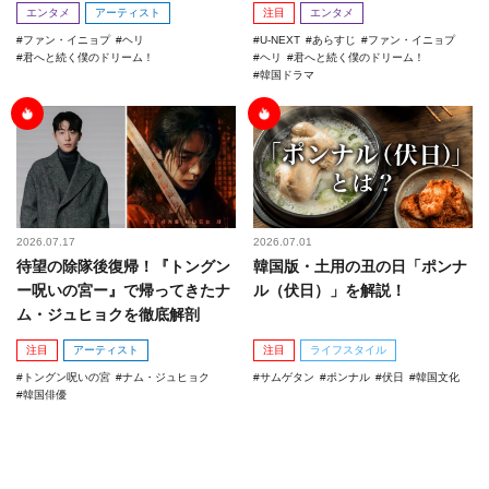
エンタメ
アーティスト
注目
エンタメ
ファン・イニョプ
ヘリ
U-NEXT
あらすじ
ファン・イニョプ
君へと続く僕のドリーム！
ヘリ
君へと続く僕のドリーム！
韓国ドラマ
2026.07.17
2026.07.01
待望の除隊後復帰！『トングン
韓国版・土用の丑の日「ポンナ
ー呪いの宮ー』で帰ってきたナ
ル（伏日）」を解説！
ム・ジュヒョクを徹底解剖
注目
アーティスト
注目
ライフスタイル
トングン呪いの宮
ナム・ジュヒョク
サムゲタン
ポンナル
伏日
韓国文化
韓国俳優