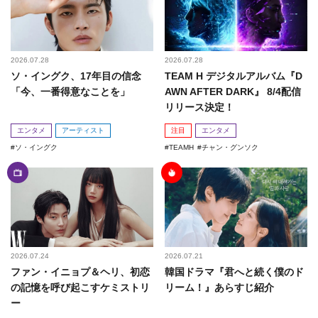
2026.07.28
2026.07.28
ソ・イングク、17年目の信念
TEAM H デジタルアルバム『D
「今、一番得意なことを」
AWN AFTER DARK』 8/4配信
リリース決定！
エンタメ
アーティスト
注目
エンタメ
ソ・イングク
TEAMH
チャン・グンソク
2026.07.24
2026.07.21
ファン・イニョプ＆ヘリ、初恋
韓国ドラマ『君へと続く僕のド
の記憶を呼び起こすケミストリ
リーム！』あらすじ紹介
ー