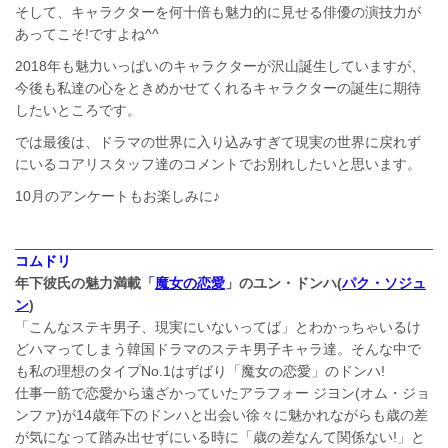
そして、キャラクターを何十倍も魅力的に見せる俳優の演技力が
あってこそ!ですよね^^
2018年も魅力いっぱいのキャラクターが沢山誕生していますが、
今後も私達の心をときめかせてくれるキャラクターの誕生に期待
したいところです。
では最後は、ドラマの世界に入り込みすぎて現実の世界に戻れず
にいるコアリスタッフ達のコメントでお別れしたいと思います。
10月のアンケートもお楽しみに♪
コムドリ
年下彼氏の魅力満載「
魔女の恋愛
」のユン・ドンハ(
パク・ソジュ
ン
)
「こんなステキ男子、現実にいないってば」とわかっちゃいるけ
どハマってしまう韓国ドラマのステキ男子キャラ達。そんな中で
も私の理想のタイプNo.1はずばり「魔女の恋愛」のドンハ!
仕事一筋で恋愛から遠ざかっていたアラフォー ジヨン(オム・ジョ
ンファ)が14歳年下のドンハと出会い徐々に魅かれながらも歳の差
が気になって踏み出せずにいる時に「歳の差なんて関係ない!」と