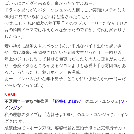
ばかりにグイグイ来る姿、良かったですよねー。
ドラマを見ながらパク・ソジュンの人懐っこい笑顔(+ステキな肉
体美)に見ている私もどれほど癒されたことか…。
(それにしても14歳差の年下男子とのラブストーリーだなんてひと
昔の韓国ドラマでは考えられなかったのですが、時代は変わりま
したね～)
若いゆえに経済力やスペックもない平凡なバイト生かと思いき
や、実は将来が有望視されていた元医大生だったり、一回り以上
年上のジヨンに対して見せる包容力だったり大人っぽさがあった
り、恋愛ベタなところがあるジヨンよりも恋愛上手な雰囲気があ
るところだったり、魅力ポイントも満載。
あー、ドンハみたいな年下男子、どこかにいませんかねー?(←だ
からいないってば…)
NAMI
不器用で一途な“完璧男”「
応答せよ1997
」のユン・ユンジェ(
ソ・
イングク
)
私の理想のタイプは「応答せよ1997」のユン・ユンジェ(ソ・イン
グク)です。
成績優秀でスポーツ万能、容姿端麗と三拍子揃った完璧男子のユ