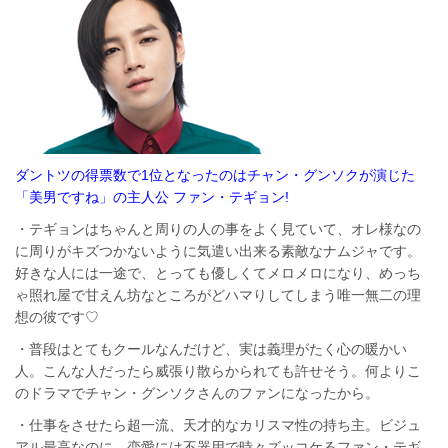
ダントツの得票数で1位となったのはチャン・グンソクが演じた
「美男ですね」の主人公 ファン・テギョン!
・テギョンはちゃんと周りの人の事をよく見ていて、オレ様なの
に周りがキズつかないように気遣い出来る素敵なナムジャです。
好きな人には一途で、とっても優しくてメロメロになり、めっち
ゃ照れ屋で甘えん坊なところがどハマりしてしまう唯一無二の理
想の彼です♡
・普段はとてもクールなんだけど、実は義理がたく心の暖かい
人。こんな人だったら威張り散らかられても許せそう。何よりこ
のドラマでチャン・グンソクさんのファンになったから。
・仕事をさせたら超一流、天才的なカリスマ性の持ち主。ビジュ
アル最高なのに、恋愛には不器用で時々ズッコケるファン・テギ