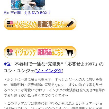
君の声が聞こえる DVD-BOX 1
4位
不器用で一途な“完璧男”「応答せよ1997」の
ユン・ユンジェ(
ソ・イングク
)
・ホントに一途に脇目も振らず、ずっとただ一人の人に想いを寄
せ、頭脳明晰・容姿端麗の完璧男なのに、彼女の前では素を見せ
るユンジェが可愛いです!ソ・イングクの出演作は全て好き♥復帰作
でまた違う姿が見れそうでワクワクです〜
・このドラマだけは実際に有り得るかもと思えるシチュエーショ
ンばかりでした。ソ・イングクのさりげない愛情表現もピカイチ