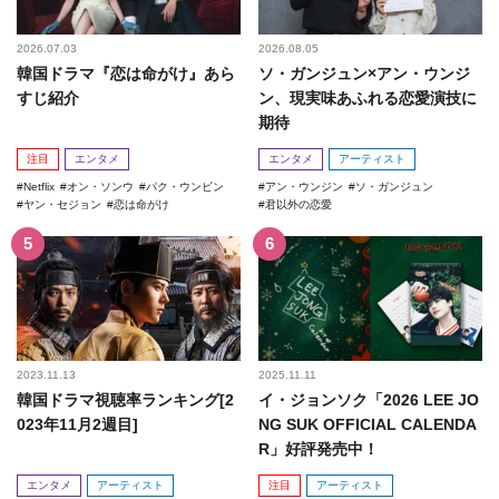
2026.07.03
2026.08.05
韓国ドラマ『恋は命がけ』あら
ソ・ガンジュン×アン・ウンジ
すじ紹介
ン、現実味あふれる恋愛演技に
期待
注目
エンタメ
エンタメ
アーティスト
Netflix
オン・ソンウ
パク・ウンビン
アン・ウンジン
ソ・ガンジュン
ヤン・セジョン
恋は命がけ
君以外の恋愛
2023.11.13
2025.11.11
韓国ドラマ視聴率ランキング[2
イ・ジョンソク「2026 LEE JO
023年11月2週目]
NG SUK OFFICIAL CALENDA
R」好評発売中！
エンタメ
アーティスト
注目
アーティスト