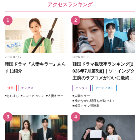
アクセスランキング
2026.07.17
2026.08.03
韓国ドラマ『人妻キラー』あら
韓国ドラマ視聴率ランキング[2
すじ紹介
026年7月第5週]｜ソ・イングク
主演のラブコメがついに最終
回！
注目
エンタメ
エンタメ
アーティスト
あらすじ
コン・ヒョジン
人妻キラー
人妻キラー
残念ながら明日も出勤です！
韓国ドラマ視聴率