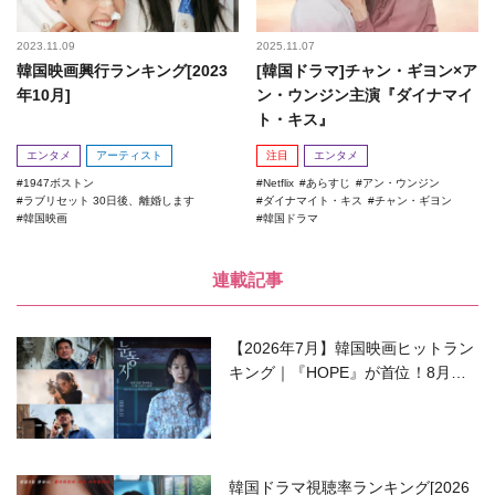
2023.11.09
2025.11.07
韓国映画興行ランキング[2023
[韓国ドラマ]チャン・ギヨン×ア
年10月]
ン・ウンジン主演『ダイナマイ
ト・キス』
エンタメ
アーティスト
注目
エンタメ
1947ボストン
Netflix
あらすじ
アン・ウンジン
ラブリセット 30日後、離婚します
ダイナマイト・キス
チャン・ギヨン
韓国映画
韓国ドラマ
連載記事
【2026年7月】韓国映画ヒットラン
キング｜『HOPE』が首位！8月公
開の注目作は？
韓国ドラマ視聴率ランキング[2026