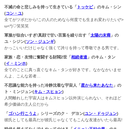
不滅の命と悲しみを持って生きている「
トッケビ
」のキム・シン
(
コン・ユ
)
全てがツボだから!この人のためなら何度でも生まれ変わりたい(*>
ω<*)♡笑笑笑
軍服が似合いすぎ!真顔で甘い言葉を繰り出す「
太陽の末裔
」の
ユ・シジン(
ソン・ジュンギ
)
かっこいいだけじゃなく強くて誇りを持って尊敬できる男です。
家族・恋・友情に奮闘する財閥2世「
相続者達
」のキム・タン
(
イ・ミンホ
)
全てのことに真っ直ぐなキム・タンが好きです。なかなかいませ
んよ、こんな若者…
不思議な能力を持った冷静沈着な宇宙人「
星から来たあなた
」の
ト・ミンジュン(
キム・スヒョン
)
人間離れした宇宙人はキムスヒョン以外演じられない、それほど
希少価値の主人公だから
「
ゴハン行こうよ
」シリーズのク・ デヨン(
ユン・ドゥジュン
)
彼氏としても最高だが彼氏じゃなくてもこんな友達がいたら最高!
時代を超えてなんでもやってのける「
イニョン王妃の男
」のキ