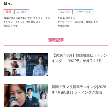
日々』
注目
エンタメ
エンタメ
アーティスト
KBSWORLD
あらすじ
チョン・イル
1947ボストン
チョン・インソン
華麗な日々
ラブリセット 30日後、離婚します
韓国ドラマ
韓国映画
連載記事
【2026年7月】韓国映画ヒットラン
キング｜『HOPE』が首位！8月公
開の注目作は？
韓国ドラマ視聴率ランキング[2026
年7月第5週]｜ソ・イングク主演の
ラブコメがついに最終回！