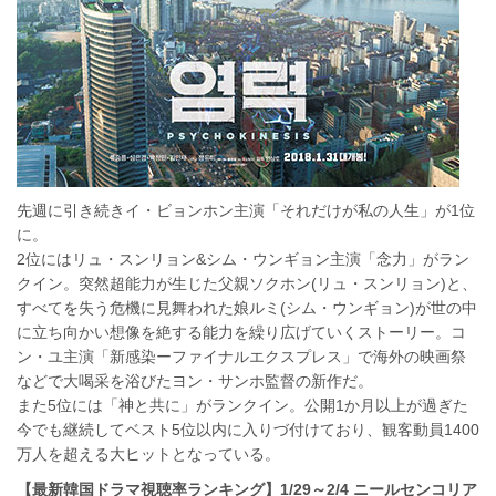
先週に引き続きイ・ビョンホン主演「それだけが私の人生」が1位
に。
2位にはリュ・スンリョン&シム・ウンギョン主演「念力」がラン
クイン。突然超能力が生じた父親ソクホン(リュ・スンリョン)と、
すべてを失う危機に見舞われた娘ルミ(シム・ウンギョン)が世の中
に立ち向かい想像を絶する能力を繰り広げていくストーリー。コ
ン・ユ主演「新感染ーファイナルエクスプレス」で海外の映画祭
などで大喝采を浴びたヨン・サンホ監督の新作だ。
また5位には「神と共に」がランクイン。公開1か月以上が過ぎた
今でも継続してベスト5位以内に入りづ付けており、観客動員1400
万人を超える大ヒットとなっている。
【最新韓国ドラマ視聴率ランキング】1/29～2/4 ニールセンコリア