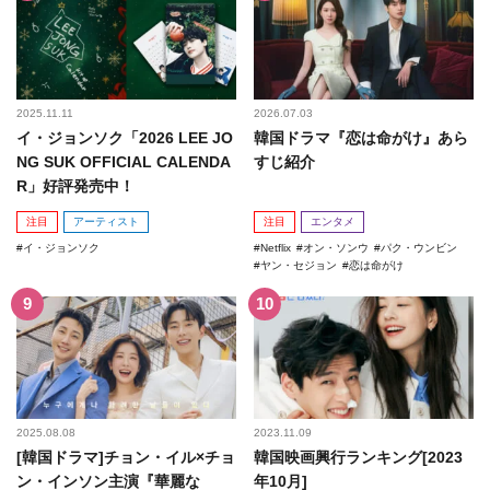
2025.11.11
2026.07.03
イ・ジョンソク「2026 LEE JO
韓国ドラマ『恋は命がけ』あら
NG SUK OFFICIAL CALENDA
すじ紹介
R」好評発売中！
注目
アーティスト
注目
エンタメ
イ・ジョンソク
Netflix
オン・ソンウ
パク・ウンビン
ヤン・セジョン
恋は命がけ
2025.08.08
2023.11.09
[韓国ドラマ]チョン・イル×チョ
韓国映画興行ランキング[2023
ン・インソン主演『華麗な
年10月]