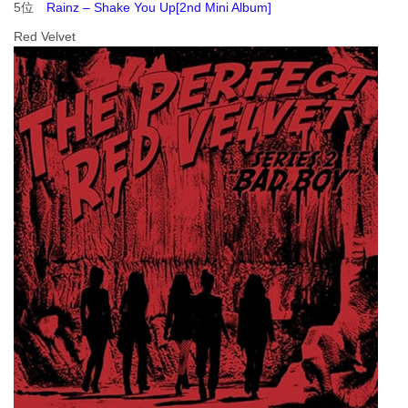
5位
Rainz – Shake You Up[2nd Mini Album]
Red Velvet