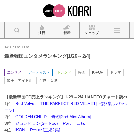
注目
新着
ショップ
2018.02.05 12:02
最新韓国エンタメランキング[1/29～2/4]
エンタメ
アーティスト
トレンド
映画
K-POP
ドラマ
歌手・アイドル
俳優・女優
【最新韓国CD売上ランキング】1/29～2/4 HANTEOチャート調べ
1位
Red Velvet – THE PARFECT RED VELVET[正規2集リパッケ
ージ]
2位
GOLDEN CHILD – 奇跡[2nd Mini Album]
3位
ジョンヒョン(SHINee) – Port Ⅰ artist
4位
iKON – Return[正規2集]