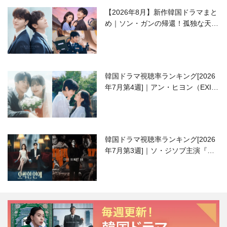
【2026年8月】新作韓国ドラマまと
め｜ソン・ガンの帰還！孤独な天才
高校生ピアニスト役
韓国ドラマ視聴率ランキング[2026
年7月第4週]｜アン・ヒヨン（EXID
ハニ）復帰作『愛が来る』に注目！
韓国ドラマ視聴率ランキング[2026
年7月第3週]｜ソ・ジソブ主演『エ
ージェント・キム』が勢い加速！