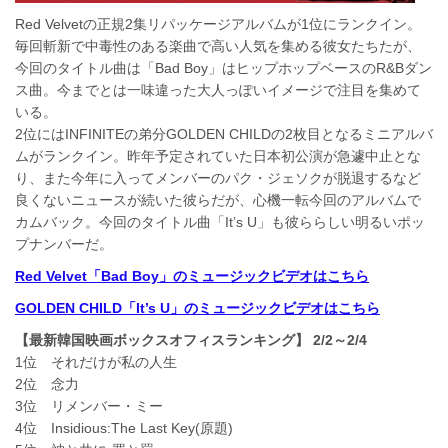
Red Velvetの正規2集リパッケージアルバムが1位にランクイン。
毎回斬新で中毒性のある楽曲で高い人気を集める彼女たちたが、
今回のタイトル曲は「Bad Boy」はヒップホップベースのR&Bダン
ス曲。今までとは一味違った大人っぽいイメージで注目を集めて
いる。
2位にはINFINITEの弟分GOLDEN CHILDの2枚目となるミニアルバ
ムがランクイン。昨年予定されていた日本初公演が急遽中止とな
り、また今年に入ってメンバーのパク・ジェソクが脱退するなど
良くないニュースが続いた彼らだが、心機一転今回のアルバムで
カムバック。今回のタイトル曲「It’s U」も彼ららしい明るいポッ
プナンバーだ。
Red Velvet「Bad Boy」のミュージックビデオはこちら
GOLDEN CHILD「It’s U」のミュージックビデオはこちら
【最新韓国映画ボックスオフィスランキング】 2/2～2/4
1位 それだけが私の人生
2位 念力
3位 リメンバー・ミー
4位 Insidious:The Last Key(原題)