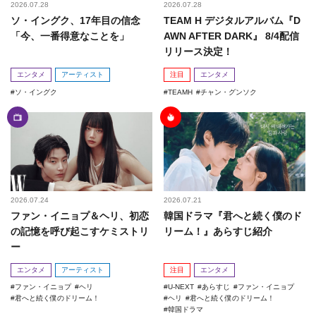
2026.07.28
2026.07.28
ソ・イングク、17年目の信念
TEAM H デジタルアルバム『D
「今、一番得意なことを」
AWN AFTER DARK』 8/4配信
リリース決定！
エンタメ
アーティスト
注目
エンタメ
ソ・イングク
TEAMH
チャン・グンソク
2026.07.24
2026.07.21
ファン・イニョプ＆ヘリ、初恋
韓国ドラマ『君へと続く僕のド
の記憶を呼び起こすケミストリ
リーム！』あらすじ紹介
ー
エンタメ
アーティスト
注目
エンタメ
ファン・イニョプ
ヘリ
U-NEXT
あらすじ
ファン・イニョプ
君へと続く僕のドリーム！
ヘリ
君へと続く僕のドリーム！
韓国ドラマ