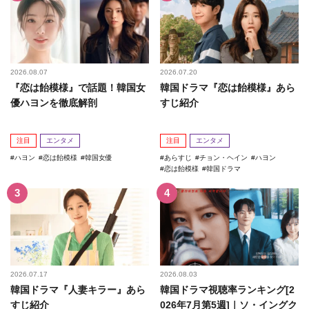
2026.08.07
2026.07.20
『恋は飴模様』で話題！韓国女
韓国ドラマ『恋は飴模様』あら
優ハヨンを徹底解剖
すじ紹介
注目
エンタメ
注目
エンタメ
ハヨン
恋は飴模様
韓国女優
あらすじ
チョン・ヘイン
ハヨン
恋は飴模様
韓国ドラマ
2026.07.17
2026.08.03
韓国ドラマ『人妻キラー』あら
韓国ドラマ視聴率ランキング[2
すじ紹介
026年7月第5週]｜ソ・イングク