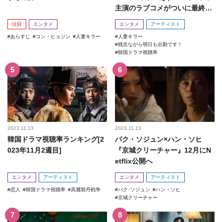
主演のラブコメがついに最終
回！
注目
エンタメ
エンタメ
アーティスト
あらすじ
コン・ヒョジン
人妻キラー
人妻キラー
残念ながら明日も出勤です！
韓国ドラマ視聴率
2023.11.13
2023.11.13
韓国ドラマ視聴率ランキング[2
パク・ソジュン×ハン・ソヒ
023年11月2週目]
『京城クリーチャー』12月にN
etflix公開へ
エンタメ
アーティスト
エンタメ
アーティスト
恋人
韓国ドラマ視聴率
高麗契丹戦争
パク･ソジュン
ハン・ソヒ
京城クリーチャー