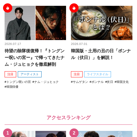
2026.07.17
2026.07.01
待望の除隊後復帰！『トングン
韓国版・土用の丑の日「ポンナ
ー呪いの宮ー』で帰ってきたナ
ル（伏日）」を解説！
ム・ジュヒョクを徹底解剖
注目
アーティスト
注目
ライフスタイル
トングン呪いの宮
ナム・ジュヒョク
サムゲタン
ポンナル
伏日
韓国文化
韓国俳優
アクセスランキング