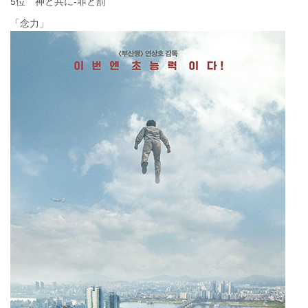
5位 神と共に-罪と罰
「念力」