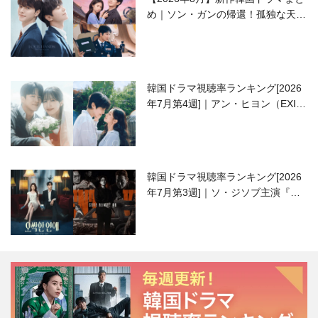
め｜ソン・ガンの帰還！孤独な天才
高校生ピアニスト役
韓国ドラマ視聴率ランキング[2026
年7月第4週]｜アン・ヒヨン（EXID
ハニ）復帰作『愛が来る』に注目！
韓国ドラマ視聴率ランキング[2026
年7月第3週]｜ソ・ジソブ主演『エ
ージェント・キム』が勢い加速！