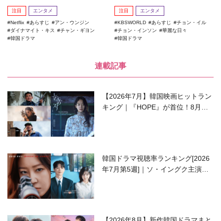
注目
エンタメ
注目
エンタメ
Netflix
あらすじ
アン・ウンジン
KBSWORLD
あらすじ
チョン・イル
ダイナマイト・キス
チャン・ギヨン
チョン・インソン
華麗な日々
韓国ドラマ
韓国ドラマ
連載記事
【2026年7月】韓国映画ヒットラン
キング｜『HOPE』が首位！8月公
開の注目作は？
韓国ドラマ視聴率ランキング[2026
年7月第5週]｜ソ・イングク主演の
ラブコメがついに最終回！
【2026年8月】新作韓国ドラマまと