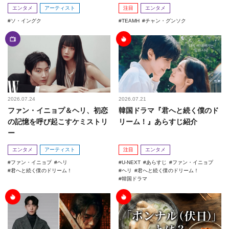
エンタメ
アーティスト
注目
エンタメ
ソ・イングク
TEAMH
チャン・グンソク
2026.07.24
2026.07.21
ファン・イニョプ＆ヘリ、初恋
韓国ドラマ『君へと続く僕のド
の記憶を呼び起こすケミストリ
リーム！』あらすじ紹介
ー
エンタメ
アーティスト
注目
エンタメ
ファン・イニョプ
ヘリ
U-NEXT
あらすじ
ファン・イニョプ
君へと続く僕のドリーム！
ヘリ
君へと続く僕のドリーム！
韓国ドラマ