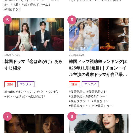
ヘリ
君へと続く僕のドリーム！
韓国ドラマ
2026.07.03
2025.11.25
韓国ドラマ『恋は命がけ』あら
韓国ドラマ視聴率ランキング[2
すじ紹介
025年11月3週目]｜チョン・イ
ル主演の週末ドラマが自己最高
記録を更新！
注目
エンタメ
注目
エンタメ
Netflix
オン・ソンウ
パク・ウンビン
復讐代行人
復讐代行人3
ヤン・セジョン
恋は命がけ
復讐代行人3模範タクシー
模範タクシー3
華麗な日々
視聴率ランキング
韓国ドラマ