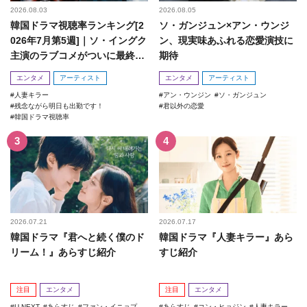
2026.08.03
2026.08.05
韓国ドラマ視聴率ランキング[2
ソ・ガンジュン×アン・ウンジ
026年7月第5週]｜ソ・イングク
ン、現実味あふれる恋愛演技に
主演のラブコメがついに最終
期待
回！
エンタメ
アーティスト
エンタメ
アーティスト
人妻キラー
アン・ウンジン
ソ・ガンジュン
残念ながら明日も出勤です！
君以外の恋愛
韓国ドラマ視聴率
2026.07.21
2026.07.17
韓国ドラマ『君へと続く僕のド
韓国ドラマ『人妻キラー』あら
リーム！』あらすじ紹介
すじ紹介
注目
エンタメ
注目
エンタメ
U-NEXT
あらすじ
ファン・イニョプ
あらすじ
コン・ヒョジン
人妻キラー