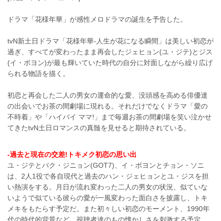
ドラマ「花様年華」が感性メロドラマの誕生を予告した。
tvN新土日ドラマ「花様年華-人生が花になる瞬間」は美しい初恋が
過ぎ、すべてが変わったまま再会したジェヒョン(ユ・ジテ)とジス
(イ・ボヨン)が最も輝いていた時代の自分に対面しながら繰り広げ
られる物語を描く。
初恋と再会した二人の男女の運命的な愛、没頭感を高める俳優達
の出会いでお茶の間劇場に現れる。それだけでなくドラマ「愛の
不時着」や「ハイバイ ママ!」まで毎週お茶の間劇場を笑い泣かせ
てきたtvN土日ロマンスの真髄を見せると期待されている。
-過去と現在の交差!トキメク初恋の思い出
ユ・ジテとパク・ジニョン(GOT7)、イ・ボヨンとチョン・ソニ
は、2人1役で各自現代と過去のハン・ジェヒョンとユ・ジスを担
い熱演をする。月日が流れ変わった二人の男女の状況、似ていな
いようで似ている彼らの愛が一風変わった面白さを披露し、トキ
メキをもたらす予定だ。また初々しい初恋のモーメント、1990年
代の時代的背景など、視聴者達のもの懐かしさを刺激する予定