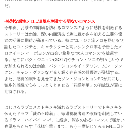
だ。
-格別な感性メロ…涙腺を刺激する切ないロマンス
今年春、お茶の間劇場を訪れるロマンスのように感性を刺激する
ストーリーは勿論、深い内面演技で劇に豊かさを加える主要俳優
達の活躍に期待が高まっている。特に“ユ・ジテ流メロを見せる”と
話したユ・ジテと、キャラクターと高いシンクロ率を予告したメ
ロクイーン イ・ボヨンが出会い格別な“大人ロマンス”を披露す
る。そこにパク・ジニョン(GOT7)やチョン・ソニの初々しいケミ
が加えられるのは勿論、パク・シヨンやイ・テソン、ムン・ソン
グン、チャン・グァンなど光り輝く存在感の俳優達が登場する。
また、感覚的演出を見せてきたソン・ジョンヒョンPDが共にし、
独歩的感性で心をしっとりとさせる「花様年華」の初放送が更に
期待される。
はじけるラブコメとトキメキ溢れるラブストーリーでトキメキを
伝えたドラマ「愛の不時着」、毎週視聴者達の涙腺を刺激してい
るドラマ「ハイバイ ママ!」に続き、深さのあるロマンスで暖かい
春風をもたらす「花様年華」まで、もう一度信じてみるtvN土日ド