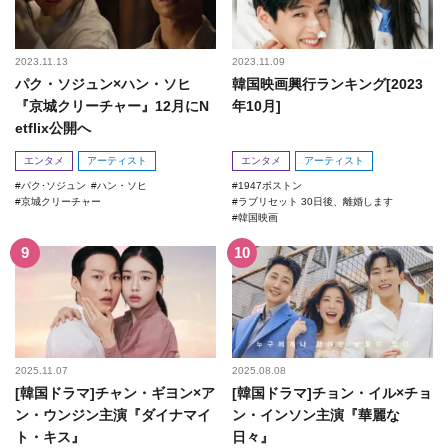
2023.11.13
2023.11.09
パク・ソジュン×ハン・ソヒ
韓国映画興行ランキング[2023
『京城クリーチャー』12月にN
年10月]
etflix公開へ
エンタメ
アーティスト
エンタメ
アーティスト
パク･ソジュン
ハン・ソヒ
1947ボストン
京城クリーチャー
ラブリセット 30日後、離婚します
韓国映画
2025.11.07
2025.08.08
[韓国ドラマ]チャン・ギヨン×ア
[韓国ドラマ]チョン・イル×チョ
ン・ウンジン主演『ダイナマイ
ン・インソン主演『華麗な
ト・キス』
日々』