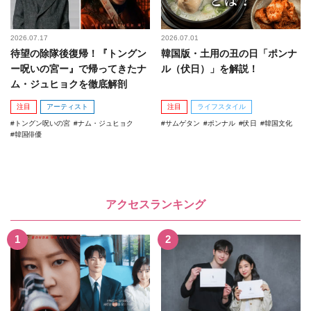
2026.07.17
2026.07.01
待望の除隊後復帰！『トングン
韓国版・土用の丑の日「ポンナ
ー呪いの宮ー』で帰ってきたナ
ル（伏日）」を解説！
ム・ジュヒョクを徹底解剖
注目
アーティスト
注目
ライフスタイル
トングン呪いの宮
ナム・ジュヒョク
サムゲタン
ポンナル
伏日
韓国文化
韓国俳優
アクセスランキング