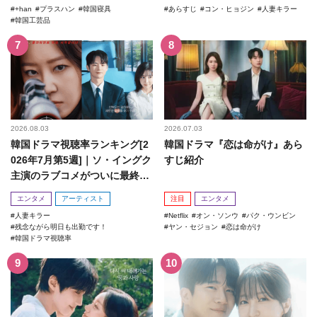
+han
プラスハン
韓国寝具
あらすじ
コン・ヒョジン
人妻キラー
韓国工芸品
2026.08.03
2026.07.03
韓国ドラマ視聴率ランキング[2
韓国ドラマ『恋は命がけ』あら
026年7月第5週]｜ソ・イングク
すじ紹介
主演のラブコメがついに最終
回！
エンタメ
アーティスト
注目
エンタメ
人妻キラー
Netflix
オン・ソンウ
パク・ウンビン
残念ながら明日も出勤です！
ヤン・セジョン
恋は命がけ
韓国ドラマ視聴率