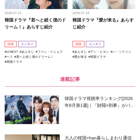
2026.07.21
2026.07.15
韓国ドラマ『君へと続く僕のド
韓国ドラマ『愛が来る』あらす
リーム！』あらすじ紹介
じ紹介
注目
エンタメ
注目
エンタメ
U-NEXT
あらすじ
ファン・イニョプ
あらすじ
アン・ヒヨン
ハ・ソクジン
ヘリ
君へと続く僕のドリーム！
愛が来る
韓国ドラマ
韓国ドラマ
連載記事
韓国ドラマ視聴率ランキング[2026
年8月第1週]｜『財閥×刑事』がパワ
ーアップして再始動！
大人の韓国+han暮らしまわり通信