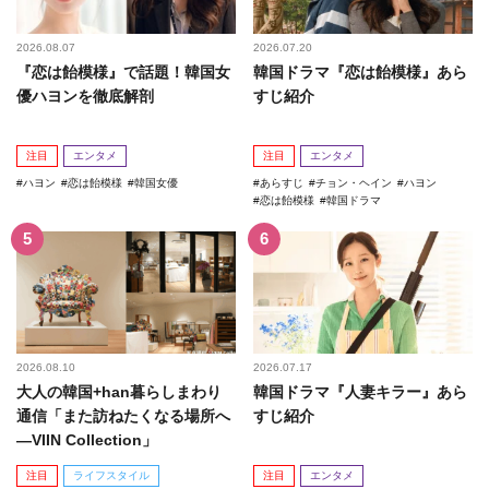
2026.08.07
2026.07.20
『恋は飴模様』で話題！韓国女
韓国ドラマ『恋は飴模様』あら
優ハヨンを徹底解剖
すじ紹介
注目
エンタメ
注目
エンタメ
ハヨン
恋は飴模様
韓国女優
あらすじ
チョン・ヘイン
ハヨン
恋は飴模様
韓国ドラマ
2026.08.10
2026.07.17
大人の韓国+han暮らしまわり
韓国ドラマ『人妻キラー』あら
通信「また訪ねたくなる場所へ
すじ紹介
―VIIN Collection」
注目
ライフスタイル
注目
エンタメ