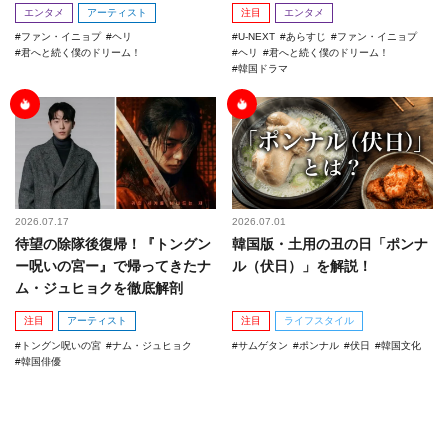
エンタメ
アーティスト
注目
エンタメ
ファン・イニョプ
ヘリ
U-NEXT
あらすじ
ファン・イニョプ
君へと続く僕のドリーム！
ヘリ
君へと続く僕のドリーム！
韓国ドラマ
2026.07.17
2026.07.01
待望の除隊後復帰！『トングン
韓国版・土用の丑の日「ポンナ
ー呪いの宮ー』で帰ってきたナ
ル（伏日）」を解説！
ム・ジュヒョクを徹底解剖
注目
アーティスト
注目
ライフスタイル
トングン呪いの宮
ナム・ジュヒョク
サムゲタン
ポンナル
伏日
韓国文化
韓国俳優