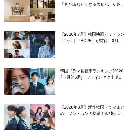
「また訪ねたくなる場所へ―VIIN C
ollection」
【2026年7月】韓国映画ヒットラン
キング｜『HOPE』が首位！8月公
開の注目作は？
韓国ドラマ視聴率ランキング[2026
年7月第5週]｜ソ・イングク主演の
ラブコメがついに最終回！
【2026年8月】新作韓国ドラマまと
め｜ソン・ガンの帰還！孤独な天才
高校生ピアニスト役