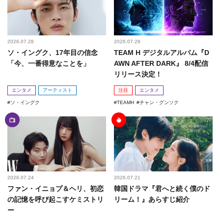
2026.07.28
2026.07.28
ソ・イングク、17年目の信念
TEAM H デジタルアルバム『D
「今、一番得意なことを」
AWN AFTER DARK』 8/4配信
リリース決定！
エンタメ
アーティスト
注目
エンタメ
ソ・イングク
TEAMH
チャン・グンソク
2026.07.24
2026.07.21
ファン・イニョプ＆ヘリ、初恋
韓国ドラマ『君へと続く僕のド
の記憶を呼び起こすケミストリ
リーム！』あらすじ紹介
ー