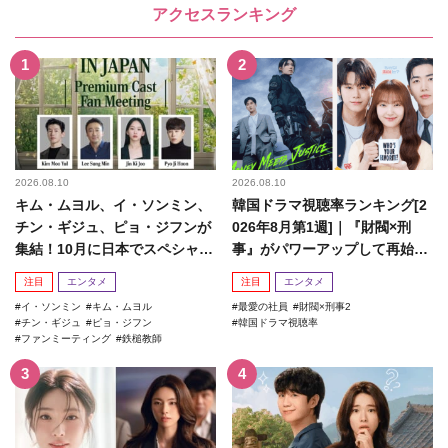
アクセスランキング
2026.08.10
2026.08.10
キム・ムヨル、イ・ソンミン、
韓国ドラマ視聴率ランキング[2
チン・ギジュ、ピョ・ジフンが
026年8月第1週]｜『財閥×刑
集結！10月に日本でスペシャル
事』がパワーアップして再始
ファンミーティング開催決...
動！
注目
エンタメ
注目
エンタメ
イ・ソンミン
キム・ムヨル
最愛の社員
財閥×刑事2
チン・ギジュ
ピョ・ジフン
韓国ドラマ視聴率
ファンミーティング
鉄槌教師