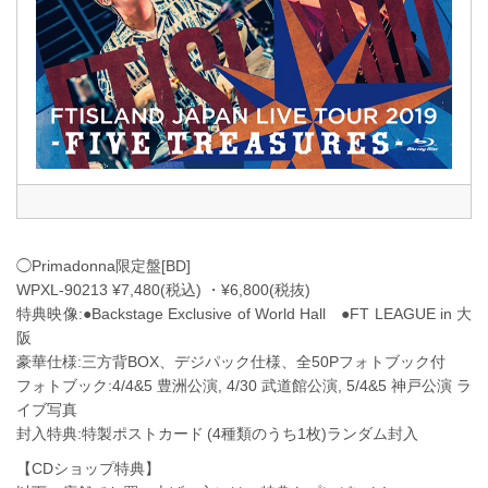
◯Primadonna限定盤[BD]
WPXL-90213 ¥7,480(税込) ・¥6,800(税抜)
特典映像:●Backstage Exclusive of World Hall ●FT LEAGUE in 大
阪
豪華仕様:三方背BOX、デジパック仕様、全50Pフォトブック付
フォトブック:4/4&5 豊洲公演, 4/30 武道館公演, 5/4&5 神戸公演 ラ
イブ写真
封入特典:特製ポストカード (4種類のうち1枚)ランダム封入
【CDショップ特典】