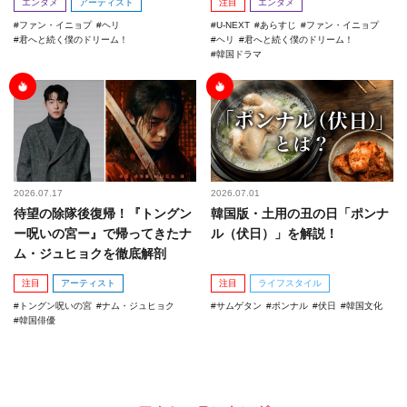
エンタメ
アーティスト
注目
エンタメ
ファン・イニョプ
ヘリ
U-NEXT
あらすじ
ファン・イニョプ
君へと続く僕のドリーム！
ヘリ
君へと続く僕のドリーム！
韓国ドラマ
2026.07.17
2026.07.01
待望の除隊後復帰！『トングン
韓国版・土用の丑の日「ポンナ
ー呪いの宮ー』で帰ってきたナ
ル（伏日）」を解説！
ム・ジュヒョクを徹底解剖
注目
アーティスト
注目
ライフスタイル
トングン呪いの宮
ナム・ジュヒョク
サムゲタン
ポンナル
伏日
韓国文化
韓国俳優