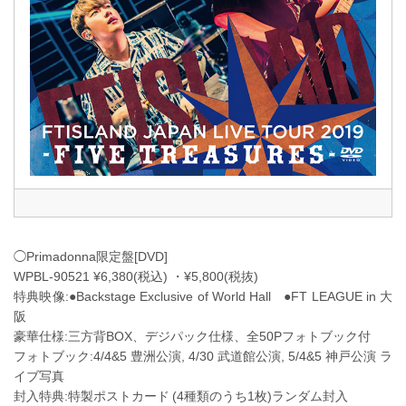
◯Primadonna限定盤[DVD]
WPBL-90521 ¥6,380(税込) ・¥5,800(税抜)
特典映像:●Backstage Exclusive of World Hall ●FT LEAGUE in 大
阪
豪華仕様:三方背BOX、デジパック仕様、全50Pフォトブック付
フォトブック:4/4&5 豊洲公演, 4/30 武道館公演, 5/4&5 神戸公演 ラ
イブ写真
封入特典:特製ポストカード (4種類のうち1枚)ランダム封入