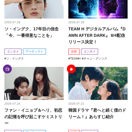
2026.07.28
2026.07.28
ソ・イングク、17年目の信念
TEAM H デジタルアルバム『D
「今、一番得意なことを」
AWN AFTER DARK』 8/4配信
リリース決定！
エンタメ
アーティスト
注目
エンタメ
ソ・イングク
TEAMH
チャン・グンソク
2026.07.24
2026.07.21
ファン・イニョプ＆ヘリ、初恋
韓国ドラマ『君へと続く僕のド
の記憶を呼び起こすケミストリ
リーム！』あらすじ紹介
ー