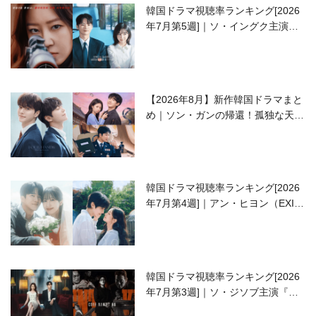
韓国ドラマ視聴率ランキング[2026
年7月第5週]｜ソ・イングク主演の
ラブコメがついに最終回！
【2026年8月】新作韓国ドラマまと
め｜ソン・ガンの帰還！孤独な天才
高校生ピアニスト役
韓国ドラマ視聴率ランキング[2026
年7月第4週]｜アン・ヒヨン（EXID
ハニ）復帰作『愛が来る』に注目！
韓国ドラマ視聴率ランキング[2026
年7月第3週]｜ソ・ジソブ主演『エ
ージェント・キム』が勢い加速！