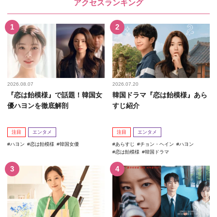
アクセスランキング
2026.08.07
2026.07.20
『恋は飴模様』で話題！韓国女
韓国ドラマ『恋は飴模様』あら
優ハヨンを徹底解剖
すじ紹介
注目
エンタメ
注目
エンタメ
ハヨン
恋は飴模様
韓国女優
あらすじ
チョン・ヘイン
ハヨン
恋は飴模様
韓国ドラマ