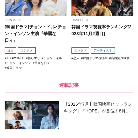
2025.08.08
2023.11.13
[韓国ドラマ]チョン・イル×チョ
韓国ドラマ視聴率ランキング[2
ン・インソン主演『華麗な
023年11月2週目]
日々』
注目
エンタメ
エンタメ
アーティスト
KBSWORLD
あらすじ
チョン・イル
恋人
韓国ドラマ視聴率
高麗契丹戦争
チョン・インソン
華麗な日々
韓国ドラマ
連載記事
【2026年7月】韓国映画ヒットラン
キング｜『HOPE』が首位！8月公
開の注目作は？