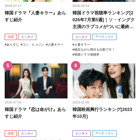
2026.07.17
2026.08.03
韓国ドラマ『人妻キラー』あら
韓国ドラマ視聴率ランキング[2
すじ紹介
026年7月第5週]｜ソ・イングク
主演のラブコメがついに最終
回！
注目
エンタメ
エンタメ
アーティスト
あらすじ
コン・ヒョジン
人妻キラー
人妻キラー
残念ながら明日も出勤です！
韓国ドラマ視聴率
2026.07.03
2023.11.09
韓国ドラマ『恋は命がけ』あら
韓国映画興行ランキング[2023
すじ紹介
年10月]
注目
エンタメ
エンタメ
アーティスト