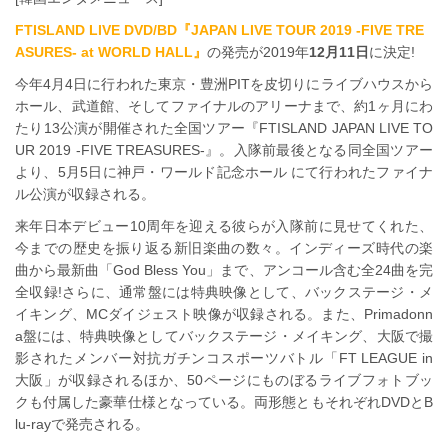
FTISLAND LIVE DVD/BD『JAPAN LIVE TOUR 2019 -FIVE TRE
ASURES- at WORLD HALL』
の発売が2019年
12月11日
に決定!
今年4月4日に行われた東京・豊洲PITを皮切りにライブハウスから
ホール、武道館、そしてファイナルのアリーナまで、約1ヶ月にわ
たり13公演が開催された全国ツアー『FTISLAND JAPAN LIVE TO
UR 2019 -FIVE TREASURES-』。入隊前最後となる同全国ツアー
より、5月5日に神戸・ワールド記念ホール にて行われたファイナ
ル公演が収録される。
来年日本デビュー10周年を迎える彼らが入隊前に見せてくれた、
今までの歴史を振り返る新旧楽曲の数々。インディーズ時代の楽
曲から最新曲「God Bless You」まで、アンコール含む全24曲を完
全収録!さらに、通常盤には特典映像として、バックステージ・メ
イキング、MCダイジェスト映像が収録される。また、Primadonn
a盤には、特典映像としてバックステージ・メイキング、大阪で撮
影されたメンバー対抗ガチンコスポーツバトル「FT LEAGUE in
大阪」が収録されるほか、50ページにものぼるライブフォトブッ
クも付属した豪華仕様となっている。両形態ともそれぞれDVDとB
lu-rayで発売される。