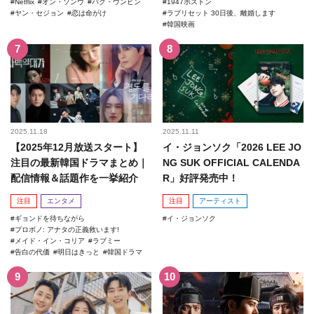
Netflix
オン・ソンウ
パク・ウンビン
1947ボストン
ヤン・セジョン
恋は命がけ
ラブリセット 30日後、離婚します
韓国映画
2025.11.18
2025.11.11
【2025年12月放送スタート】
イ・ジョンソク「2026 LEE JO
注目の最新韓国ドラマまとめ｜
NG SUK OFFICIAL CALENDA
配信情報＆話題作を一挙紹介
R」好評発売中！
注目
エンタメ
注目
アーティスト
ギョンドを待ちながら
イ・ジョンソク
プロボノ: アナタの正義救います!
メイド・イン・コリア
ラブミー
告白の代価
明日はきっと
韓国ドラマ