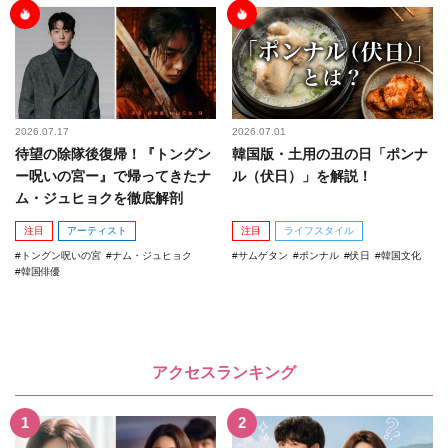
2026.07.17
2026.07.01
待望の除隊後復帰！『トングン
韓国版・土用の丑の日「ポンナ
ー呪いの宮ー』で帰ってきたナ
ル（伏日）」を解説！
ム・ジュヒョクを徹底解剖
注目
アーティスト
注目
ライフスタイル
トングン呪いの宮
ナム・ジュヒョク
サムゲタン
ポンナル
伏日
韓国文化
韓国俳優
アクセスランキング