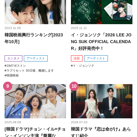
2023.11.09
2025.11.11
韓国映画興行ランキング[2023
イ・ジョンソク「2026 LEE JO
年10月]
NG SUK OFFICIAL CALENDA
R」好評発売中！
エンタメ
アーティスト
注目
アーティスト
1947ボストン
イ・ジョンソク
ラブリセット 30日後、離婚します
韓国映画
2025.08.08
2026.07.03
[韓国ドラマ]チョン・イル×チョ
韓国ドラマ『恋は命がけ』あら
ン・インソン主演『華麗な
すじ紹介