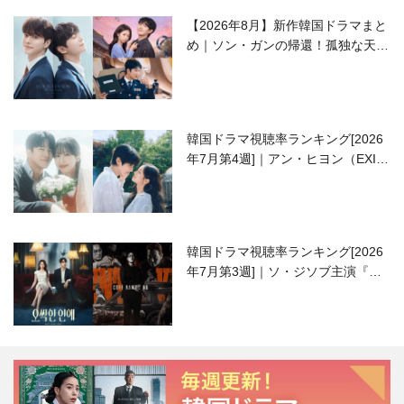
【2026年8月】新作韓国ドラマまと
め｜ソン・ガンの帰還！孤独な天才
高校生ピアニスト役
韓国ドラマ視聴率ランキング[2026
年7月第4週]｜アン・ヒヨン（EXID
ハニ）復帰作『愛が来る』に注目！
韓国ドラマ視聴率ランキング[2026
年7月第3週]｜ソ・ジソブ主演『エ
ージェント・キム』が勢い加速！