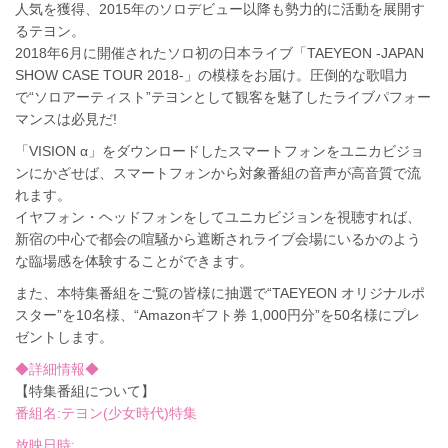
人気を獲得、2015年のソロデビュー以降も勢力的に活動を展開す
るテヨン。
2018年6月に開催されたソロ初の日本ライブ「TAEYEON -JAPAN
SHOW CASE TOUR 2018-」の模様をお届け。圧倒的な歌唱力
で“ソロアーティスト”テヨンとして観客を魅了したライブパフォー
マンスは必見だ!
「VISION α」をダウンロードしたスマートフォンをユニカビジョ
ンにかざせば、スマートフォンから対象番組の音声が高音質で流
れます。
イヤフォン・ヘッドフォンをしてユニカビジョンを視聴すれば、
新宿の中心で都会の喧騒から遮断されライブ会場にいるかのよう
な臨場感を体験することができます。
また、本特集番組をご覧の皆様に抽選で“TAEYEON オリジナルポ
スター”を10名様、“Amazonギフト券 1,000円分”を50名様にプレ
ゼントします。
◆詳細情報◆
【特集番組について】
番組名:テヨン(少女時代)特集
放映日時: