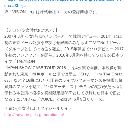
ona.a&hl=ja
※「VISION α」は株式会社ユニカの登録商標です。
【テヨン(少女時代)について】
2007年8月 少女時代のメンバーとして韓国デビュー。2014年には
初の東京ドーム公演を成功させ韓国のみならずアジアNo.1ガール
ズグループとしての地位を確立。2015年韓国でソロデビュー 2017
年初のアジアツアーを開催。2018年6月満を持してソロ初の日本ラ
イブ「TAEYEON
-JAPAN SHOW CASE TOUR 2018-」を4公演で開催。本映像が撮
影された東京・NHKホール公演では新曲「Stay」「I’m The Great
est」など全16曲にわたり圧巻のライブパフォーマンスを披露し超
満員のファンを魅了。“ソロアーティスト”テヨンの魅力がたっぷり
伝わる本公演の模様を初回限定盤DVDとして収録した日本で初と
なるミニアルバム『VOICE』が2019年6月5日リリース。
テヨン(少女時代) オフィシャルサイト
http://taeyeon.girls-generation.jp/