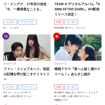
ソ・イングク、17年目の信念
TEAM H デジタルアルバム『D
「今、一番得意なことを」
AWN AFTER DARK』 8/4配信
リリース決定！
エンタメ
アーティスト
注目
エンタメ
ソ・イングク
TEAMH
チャン・グンソク
2026.07.24
2026.07.21
ファン・イニョプ＆ヘリ、初恋
韓国ドラマ『君へと続く僕のド
の記憶を呼び起こすケミストリ
リーム！』あらすじ紹介
ー
エンタメ
アーティスト
注目
エンタメ
ファン・イニョプ
ヘリ
U-NEXT
あらすじ
ファン・イニョプ
君へと続く僕のドリーム！
ヘリ
君へと続く僕のドリーム！
韓国ドラマ