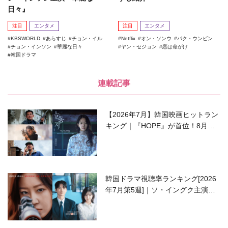
日々』
注目
エンタメ
注目
エンタメ
KBSWORLD
あらすじ
チョン・イル
Netflix
オン・ソンウ
パク・ウンビン
チョン・インソン
華麗な日々
ヤン・セジョン
恋は命がけ
韓国ドラマ
連載記事
【2026年7月】韓国映画ヒットラン
キング｜『HOPE』が首位！8月公
開の注目作は？
韓国ドラマ視聴率ランキング[2026
年7月第5週]｜ソ・イングク主演の
ラブコメがついに最終回！