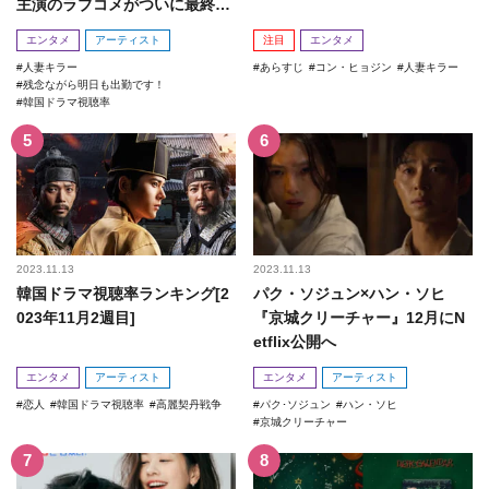
主演のラブコメがついに最終
回！
エンタメ
アーティスト
注目
エンタメ
人妻キラー
あらすじ
コン・ヒョジン
人妻キラー
残念ながら明日も出勤です！
韓国ドラマ視聴率
2023.11.13
2023.11.13
韓国ドラマ視聴率ランキング[2
パク・ソジュン×ハン・ソヒ
023年11月2週目]
『京城クリーチャー』12月にN
etflix公開へ
エンタメ
アーティスト
エンタメ
アーティスト
恋人
韓国ドラマ視聴率
高麗契丹戦争
パク･ソジュン
ハン・ソヒ
京城クリーチャー