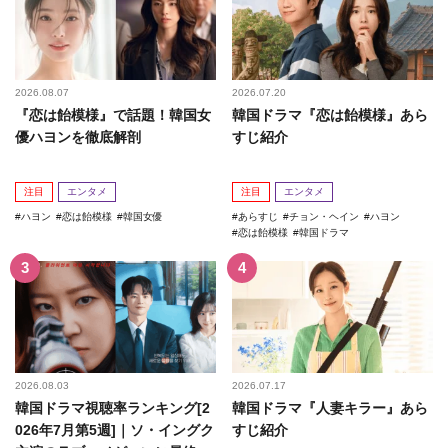
2026.08.07
2026.07.20
『恋は飴模様』で話題！韓国女
韓国ドラマ『恋は飴模様』あら
優ハヨンを徹底解剖
すじ紹介
注目
エンタメ
注目
エンタメ
ハヨン
恋は飴模様
韓国女優
あらすじ
チョン・ヘイン
ハヨン
恋は飴模様
韓国ドラマ
2026.08.03
2026.07.17
韓国ドラマ視聴率ランキング[2
韓国ドラマ『人妻キラー』あら
026年7月第5週]｜ソ・イングク
すじ紹介