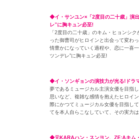
◆イ・サンユン×「2度目の二十歳」演
レ”に胸キュン必至!
「2度目の二十歳」のキム・ヒョンシク
った御曹司がヒロインと出会って変わっ
情豊かになっていく過程や、恋に一喜一
ツンデレ”に胸キュン必至!
◆イ・ソンギョンの演技力が光る!ドラ
夢であるミュージカル主演女優を目指し
思いなど、複雑な感情を抱えたヒロイン
際にかつてミュージカル女優を目指して
てを本人自らこなしていて、その実力は
◆元KARAハン・スンヨン、ZE:Aキ