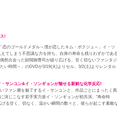
ス!
「恋のゴールドメダル～僕が恋したキム・ボクジュ～」イ・ソ
見えてしまう不思議な力を持ち、自身の寿命も残りわずかであ
偶然出会った財閥御曹司が繰り広げる、甘く切ないファンタジ
時間～」のDVDが3/19(火)よりセル、3/2(土)よりレンタル
イ・サンユン&イ・ソンギョンが魅せる新鮮な化学反応!
いファン層を魅了するイ・サンユンと、作品ごとにまったく異
に演じこなす若手実力派イ・ソンギョンが初共演。“寿命時
広げる甘く、切なく、温かい瞬間の数々と、彼らが起こす素敵