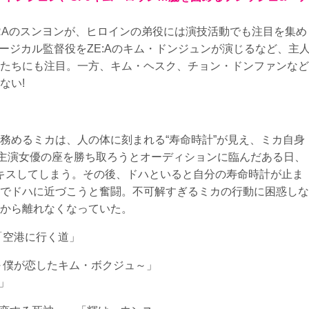
RAのスンヨンが、ヒロインの弟役には演技活動でも注目を集め
ージカル監督役をZE:Aのキム・ドンジュンが演じるなど、主
たちにも注目。一方、キム・ヘスク、チョン・ドンファンなど
ない!
務めるミカは、人の体に刻まれる“寿命時計”が見え、ミカ自身
で主演女優の座を勝ち取ろうとオーディションに臨んだある日、
キスしてしまう。その後、ドハといると自分の寿命時計が止ま
でドハに近づこうと奮闘。不可解すぎるミカの行動に困惑しな
から離れなくなっていた。
「空港に行く道」
～僕が恋したキム・ボクジュ～」
」