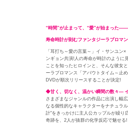
“時間”が止まって、“愛”が始まった――
寿命時計が刻むファンタジーラブロマン
「耳打ち～愛の言葉～」イ・サンユン×
ンギョン共演!人の寿命が時計のように
ことを知ったヒロインと、そんな彼女と
ーラブロマンス「アバウトタイム～止めたい
DVDが順次リリースすることが決定!
◆甘く、切なく、温かい瞬間の数々― 
さまざまなジャンルの作品に出演し幅広
なる個性的なキャラクターをナチュラル
計”をきっかけに主人公カップルが繰り
奇跡を、2人が抜群の化学反応で魅せる!