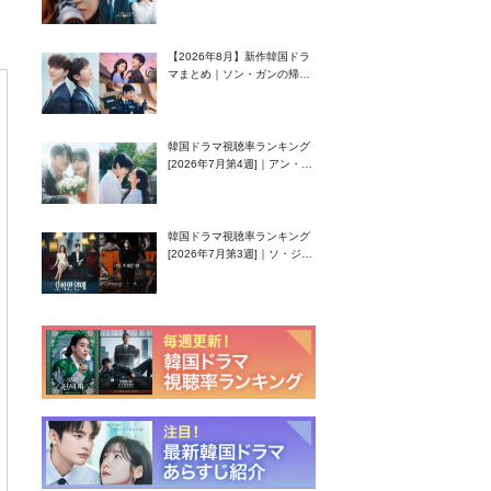
グク主演のラブコメがついに
最終回！
【2026年8月】新作韓国ドラ
マまとめ｜ソン・ガンの帰
還！孤独な天才高校生ピアニ
スト役
韓国ドラマ視聴率ランキング
[2026年7月第4週]｜アン・ヒ
ヨン（EXID ハニ）復帰作
『愛が来る』に注目！
韓国ドラマ視聴率ランキング
[2026年7月第3週]｜ソ・ジソ
ブ主演『エージェント・キ
ム』が勢い加速！