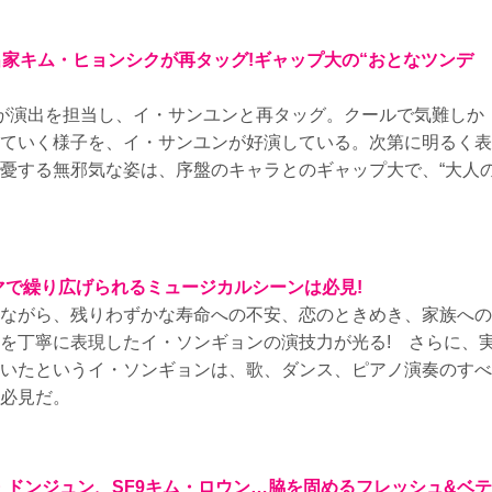
出家キム・ヒョンシクが再タッグ!ギャップ大の“おとなツンデ
が演出を担当し、イ・サンユンと再タッグ。クールで気難しか
ていく様子を、イ・サンユンが好演している。次第に明るく表
憂する無邪気な姿は、序盤のキャラとのギャップ大で、“大人
マで繰り広げられるミュージカルシーンは必見!
ながら、残りわずかな寿命への不安、恋のときめき、家族への
を丁寧に表現したイ・ソンギョンの演技力が光る! さらに、
いたというイ・ソンギョンは、歌、ダンス、ピアノ演奏のすべ
必見だ。
ム・ドンジュン、SF9キム・ロウン…脇を固めるフレッシュ&ベテ