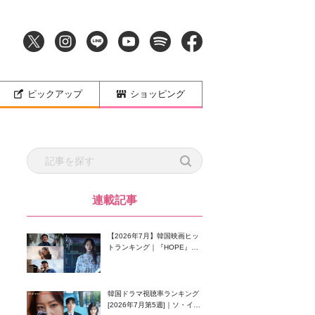
ピックアップ
ショッピング
連載記事
【2026年7月】韓国映画ヒッ
トランキング｜『HOPE』が
首位！8月公開の注目作は？
韓国ドラマ視聴率ランキング
[2026年7月第5週]｜ソ・イン