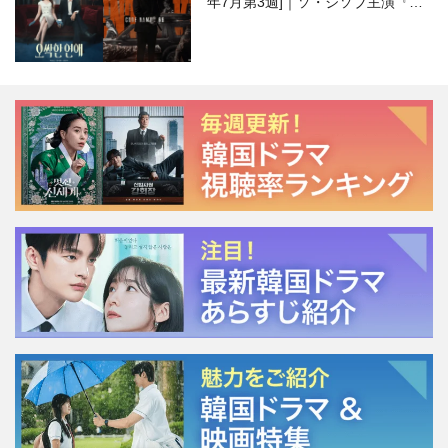
年7月第3週]｜ソ・ジソブ主演『エ
ージェント・キム』が勢い加速！