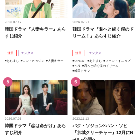
2026.07.17
2026.07.21
韓国ドラマ『人妻キラー』あら
韓国ドラマ『君へと続く僕のド
すじ紹介
リーム！』あらすじ紹介
注目
エンタメ
注目
エンタメ
あらすじ
コン・ヒョジン
人妻キラー
U-NEXT
あらすじ
ファン・イニョプ
ヘリ
君へと続く僕のドリーム！
韓国ドラマ
2026.07.03
2023.11.13
韓国ドラマ『恋は命がけ』あら
パク・ソジュン×ハン・ソヒ
すじ紹介
『京城クリーチャー』12月にN
etflix公開へ