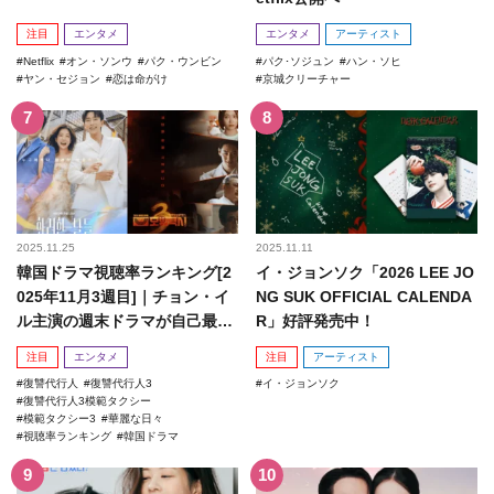
注目
エンタメ
エンタメ
アーティスト
Netflix
オン・ソンウ
パク・ウンビン
パク･ソジュン
ハン・ソヒ
ヤン・セジョン
恋は命がけ
京城クリーチャー
2025.11.25
2025.11.11
韓国ドラマ視聴率ランキング[2
イ・ジョンソク「2026 LEE JO
025年11月3週目]｜チョン・イ
NG SUK OFFICIAL CALENDA
ル主演の週末ドラマが自己最高
R」好評発売中！
記録を更新！
注目
エンタメ
注目
アーティスト
復讐代行人
復讐代行人3
イ・ジョンソク
復讐代行人3模範タクシー
模範タクシー3
華麗な日々
視聴率ランキング
韓国ドラマ