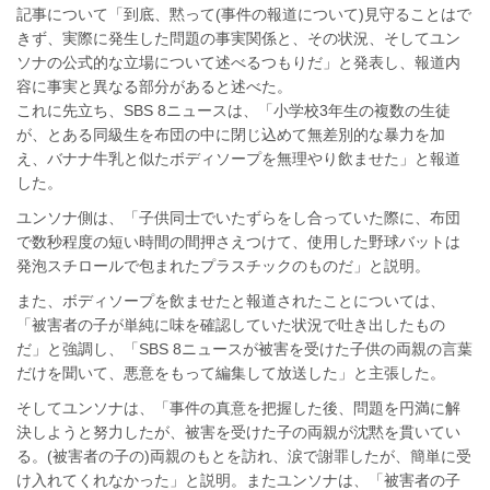
記事について「到底、黙って(事件の報道について)見守ることはで
きず、実際に発生した問題の事実関係と、その状況、そしてユン
ソナの公式的な立場について述べるつもりだ」と発表し、報道内
容に事実と異なる部分があると述べた。
これに先立ち、SBS 8ニュースは、「小学校3年生の複数の生徒
が、とある同級生を布団の中に閉じ込めて無差別的な暴力を加
え、バナナ牛乳と似たボディソープを無理やり飲ませた」と報道
した。
ユンソナ側は、「子供同士でいたずらをし合っていた際に、布団
で数秒程度の短い時間の間押さえつけて、使用した野球バットは
発泡スチロールで包まれたプラスチックのものだ」と説明。
また、ボディソープを飲ませたと報道されたことについては、
「被害者の子が単純に味を確認していた状況で吐き出したもの
だ」と強調し、「SBS 8ニュースが被害を受けた子供の両親の言葉
だけを聞いて、悪意をもって編集して放送した」と主張した。
そしてユンソナは、「事件の真意を把握した後、問題を円満に解
決しようと努力したが、被害を受けた子の両親が沈黙を貫いてい
る。(被害者の子の)両親のもとを訪れ、涙で謝罪したが、簡単に受
け入れてくれなかった」と説明。またユンソナは、「被害者の子