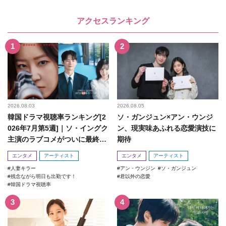
アクセスランキング
2026.08.03
2026.08.05
韓国ドラマ視聴率ランキング[2
ソ・ガンジュン×アン・ウンジ
026年7月第5週]｜ソ・イングク
ン、現実味あふれる恋愛演技に
主演のラブコメがついに最終
期待
回！
エンタメ
アーティスト
エンタメ
アーティスト
人妻キラー
アン・ウンジン
ソ・ガンジュン
残念ながら明日も出勤です！
君以外の恋愛
韓国ドラマ視聴率