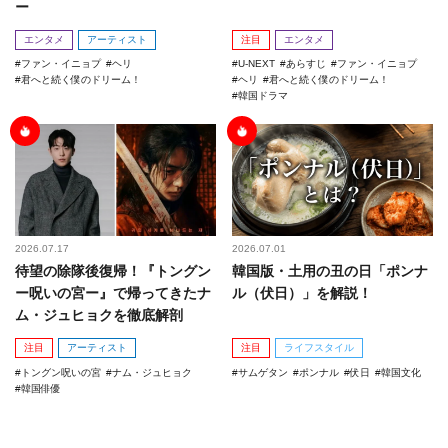
ー
エンタメ
アーティスト
注目
エンタメ
ファン・イニョプ
ヘリ
U-NEXT
あらすじ
ファン・イニョプ
君へと続く僕のドリーム！
ヘリ
君へと続く僕のドリーム！
韓国ドラマ
2026.07.17
2026.07.01
待望の除隊後復帰！『トングン
韓国版・土用の丑の日「ポンナ
ー呪いの宮ー』で帰ってきたナ
ル（伏日）」を解説！
ム・ジュヒョクを徹底解剖
注目
アーティスト
注目
ライフスタイル
トングン呪いの宮
ナム・ジュヒョク
サムゲタン
ポンナル
伏日
韓国文化
韓国俳優