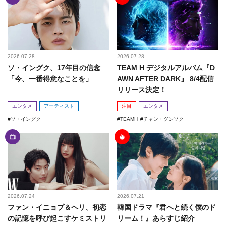
2026.07.28
2026.07.28
ソ・イングク、17年目の信念
TEAM H デジタルアルバム『D
「今、一番得意なことを」
AWN AFTER DARK』 8/4配信
リリース決定！
エンタメ
アーティスト
注目
エンタメ
ソ・イングク
TEAMH
チャン・グンソク
2026.07.24
2026.07.21
ファン・イニョプ＆ヘリ、初恋
韓国ドラマ『君へと続く僕のド
の記憶を呼び起こすケミストリ
リーム！』あらすじ紹介