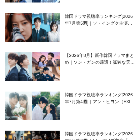
韓国ドラマ視聴率ランキング[2026
年7月第5週]｜ソ・イングク主演の
ラブコメがついに最終回！
【2026年8月】新作韓国ドラマまと
め｜ソン・ガンの帰還！孤独な天才
高校生ピアニスト役
韓国ドラマ視聴率ランキング[2026
年7月第4週]｜アン・ヒヨン（EXID
ハニ）復帰作『愛が来る』に注目！
韓国ドラマ視聴率ランキング[2026