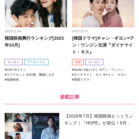
2023.11.09
2025.11.07
韓国映画興行ランキング[2023
[韓国ドラマ]チャン・ギヨン×ア
年10月]
ン・ウンジン主演『ダイナマイ
ト・キス』
エンタメ
アーティスト
注目
エンタメ
1947ボストン
Netflix
あらすじ
アン・ウンジン
ラブリセット 30日後、離婚します
ダイナマイト・キス
チャン・ギヨン
韓国映画
韓国ドラマ
連載記事
【2026年7月】韓国映画ヒットラン
キング｜『HOPE』が首位！8月公
開の注目作は？