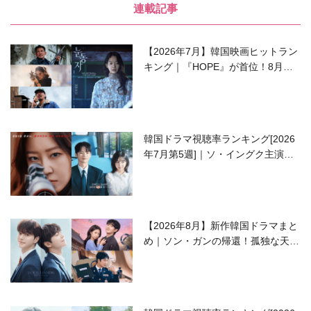
連載記事
【2026年7月】韓国映画ヒットラン
キング｜『HOPE』が首位！8月公
開の注目作は？
韓国ドラマ視聴率ランキング[2026
年7月第5週]｜ソ・イングク主演の
ラブコメがついに最終回！
【2026年8月】新作韓国ドラマまと
め｜ソン・ガンの帰還！孤独な天才
高校生ピアニスト役