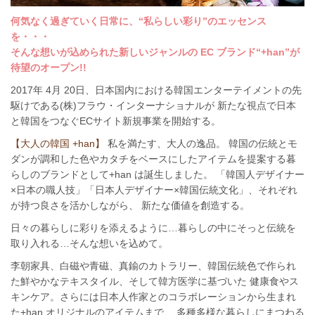
何気なく過ぎていく日常に、“私らしい彩り”のエッセンス
を・・・
そんな想いが込められた新しいジャンルの EC ブランド“+han”が
待望のオープン!!
2017年 4月 20日、日本国内における韓国エンターテイメントの先
駆けである(株)フラウ・インターナショナルが 新たな視点で日本
と韓国をつなぐECサイト新規事業を開始する。
【大人の韓国 +han】
私を満たす、大人の逸品。 韓国の伝統とモ
ダンが調和した色やカタチをベースにしたアイテムを提案する暮
らしのブランドとして+han は誕生しました。 「韓国人デザイナー
×日本の職人技」「日本人デザイナー×韓国伝統文化」、それぞれ
が持つ良さを活かしながら、 新たな価値を創造する。
日々の暮らしに彩りを添えるように…暮らしの中にそっと伝統を
取り入れる…そんな想いを込めて。
李朝家具、白磁や青磁、真鍮のカトラリー、韓国伝統色で作られ
た鮮やかなテキスタイル、そして韓方医学に基づいた 健康食やス
キンケア。さらには日本人作家とのコラボレーションから生まれ
た+han オリジナルのアイテムまで、 多種多様な暮らしにまつわる