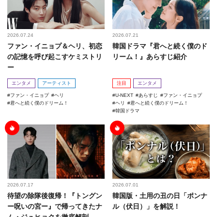
2026.07.24
2026.07.21
ファン・イニョプ＆ヘリ、初恋
韓国ドラマ『君へと続く僕のド
の記憶を呼び起こすケミストリ
リーム！』あらすじ紹介
ー
エンタメ
アーティスト
注目
エンタメ
ファン・イニョプ
ヘリ
U-NEXT
あらすじ
ファン・イニョプ
君へと続く僕のドリーム！
ヘリ
君へと続く僕のドリーム！
韓国ドラマ
2026.07.17
2026.07.01
待望の除隊後復帰！『トングン
韓国版・土用の丑の日「ポンナ
ー呪いの宮ー』で帰ってきたナ
ル（伏日）」を解説！
ム・ジュヒョクを徹底解剖