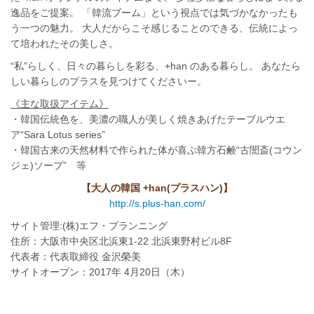
逸品をご提案。 「韓流ブーム」という視点では気づかなかったも
う一つの魅力。 大人だからこそ感じることのできる、伝統によっ
て培われたその美しさ。
“私”らしく、日々の暮らしを彩る、+han のある暮らし。 あなたら
しい暮らしのプラスを見つけてくださいー。
《主な取扱アイテム》
・韓国伝統色を、美濃の職人が美しく焼きあげたテーブルウエ
ア“Sara Lotus series”
・韓国古来の天然材料で作られた体が喜ぶ韓方石鹸“古誾斎(コウン
ジェ)ソープ” 等
【大人の韓国 +han(プラスハン)】
http://s.plus-han.com/
サイト管理:(株)エフ・プランニング
住所：大阪市中央区北浜東1-22 北浜東野村ビル8F
代表者：代表取締役 金沢榮美
サイトオープン：2017年 4月20日（木）