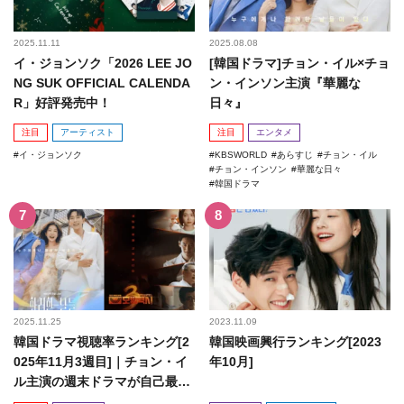
2025.11.11
2025.08.08
イ・ジョンソク「2026 LEE JO
[韓国ドラマ]チョン・イル×チョ
NG SUK OFFICIAL CALENDA
ン・インソン主演『華麗な
R」好評発売中！
日々』
注目
アーティスト
注目
エンタメ
イ・ジョンソク
KBSWORLD
あらすじ
チョン・イル
チョン・インソン
華麗な日々
韓国ドラマ
2025.11.25
2023.11.09
韓国ドラマ視聴率ランキング[2
韓国映画興行ランキング[2023
025年11月3週目]｜チョン・イ
年10月]
ル主演の週末ドラマが自己最高
記録を更新！