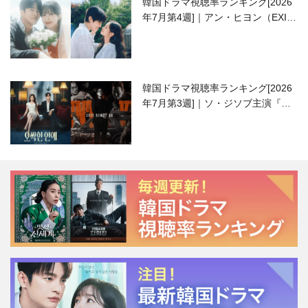
韓国ドラマ視聴率ランキング[2026
年7月第4週]｜アン・ヒヨン（EXID
ハニ）復帰作『愛が来る』に注目！
韓国ドラマ視聴率ランキング[2026
年7月第3週]｜ソ・ジソブ主演『エ
ージェント・キム』が勢い加速！