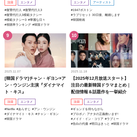
注目
エンタメ
エンタメ
アーティスト
復讐代行人
復讐代行人3
1947ボストン
復讐代行人3模範タクシー
ラブリセット 30日後、離婚します
模範タクシー3
華麗な日々
韓国映画
視聴率ランキング
韓国ドラマ
2025.11.07
2025.11.18
[韓国ドラマ]チャン・ギヨン×ア
【2025年12月放送スタート】
ン・ウンジン主演『ダイナマイ
注目の最新韓国ドラマまとめ｜
ト・キス』
配信情報＆話題作を一挙紹介
注目
エンタメ
注目
エンタメ
Netflix
あらすじ
アン・ウンジン
ギョンドを待ちながら
ダイナマイト・キス
チャン・ギヨン
プロボノ: アナタの正義救います!
韓国ドラマ
メイド・イン・コリア
ラブミー
告白の代価
明日はきっと
韓国ドラマ