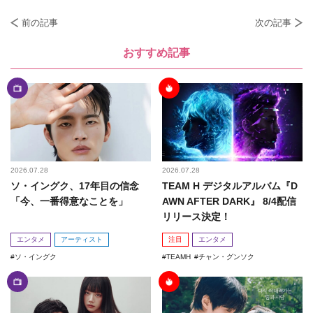
前の記事
次の記事
おすすめ記事
2026.07.28
2026.07.28
ソ・イングク、17年目の信念
TEAM H デジタルアルバム『D
「今、一番得意なことを」
AWN AFTER DARK』 8/4配信
リリース決定！
エンタメ
アーティスト
注目
エンタメ
ソ・イングク
TEAMH
チャン・グンソク