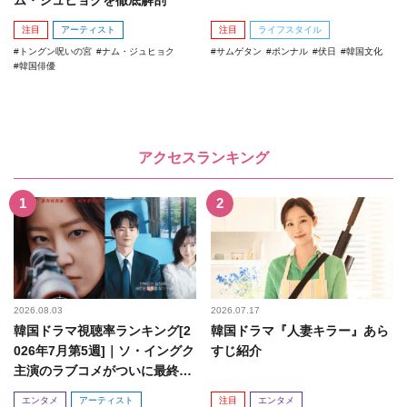
注目
アーティスト
注目
ライフスタイル
トングン呪いの宮
ナム・ジュヒョク
サムゲタン
ポンナル
伏日
韓国文化
韓国俳優
アクセスランキング
2026.08.03
2026.07.17
韓国ドラマ視聴率ランキング[2
韓国ドラマ『人妻キラー』あら
026年7月第5週]｜ソ・イングク
すじ紹介
主演のラブコメがついに最終
回！
エンタメ
アーティスト
注目
エンタメ