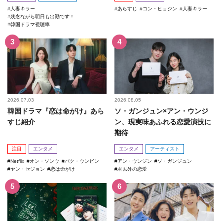
人妻キラー
あらすじ
コン・ヒョジン
人妻キラー
残念ながら明日も出勤です！
韓国ドラマ視聴率
2026.07.03
2026.08.05
韓国ドラマ『恋は命がけ』あら
ソ・ガンジュン×アン・ウンジ
すじ紹介
ン、現実味あふれる恋愛演技に
期待
注目
エンタメ
エンタメ
アーティスト
Netflix
オン・ソンウ
パク・ウンビン
アン・ウンジン
ソ・ガンジュン
ヤン・セジョン
恋は命がけ
君以外の恋愛