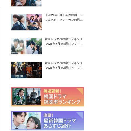
グク主演のラブコメがついに
最終回！
【2026年8月】新作韓国ドラ
マまとめ｜ソン・ガンの帰
還！孤独な天才高校生ピアニ
スト役
韓国ドラマ視聴率ランキング
[2026年7月第4週]｜アン・ヒ
ヨン（EXID ハニ）復帰作
『愛が来る』に注目！
韓国ドラマ視聴率ランキング
[2026年7月第3週]｜ソ・ジソ
ブ主演『エージェント・キ
ム』が勢い加速！