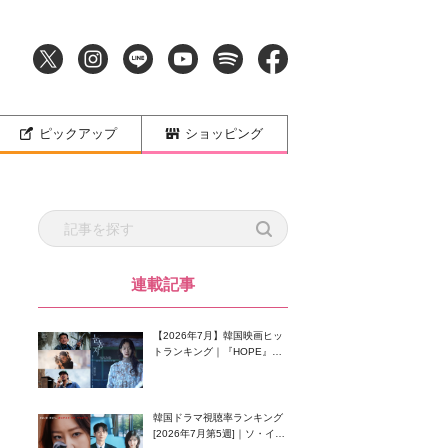
ピックアップ
ショッピング
連載記事
【2026年7月】韓国映画ヒッ
トランキング｜『HOPE』が
首位！8月公開の注目作は？
韓国ドラマ視聴率ランキング
[2026年7月第5週]｜ソ・イン