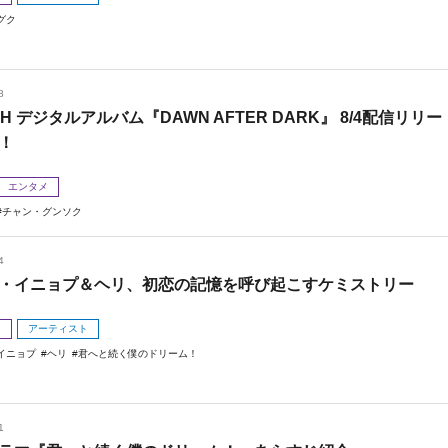
グク
8
 H デジタルアルバム『DAWN AFTER DARK』 8/4配信リリー
！
エンタメ
チャン・グンソク
4
・イニョプ＆ヘリ、初恋の記憶を呼び起こすケミストリー
メ
アーティスト
イニョプ
ヘリ
君へと続く僕のドリーム！
1