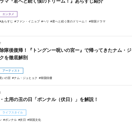
ラマ『君へと続く僕のドリーム！』あらすじ紹介
エンタメ
あらすじ
ファン・イニョプ
ヘリ
君へと続く僕のドリーム！
韓国ドラマ
7
除隊後復帰！『トングンー呪いの宮ー』で帰ってきたナム・ジ
クを徹底解剖
アーティスト
呪いの宮
ナム・ジュヒョク
韓国俳優
1
・土用の丑の日「ポンナル（伏日）」を解説！
ライフスタイル
ン
ポンナル
伏日
韓国文化