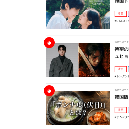
韓国ド
注目
U-NEXT
2026.07.1
待望の
ュヒョ
注目
トングン
2026.07.0
韓国版
注目
サムゲタ