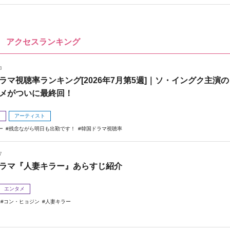
アクセスランキング
3
ラマ視聴率ランキング[2026年7月第5週]｜ソ・イングク主演の
メがついに最終回！
メ
アーティスト
ー
残念ながら明日も出勤です！
韓国ドラマ視聴率
7
ラマ『人妻キラー』あらすじ紹介
エンタメ
コン・ヒョジン
人妻キラー