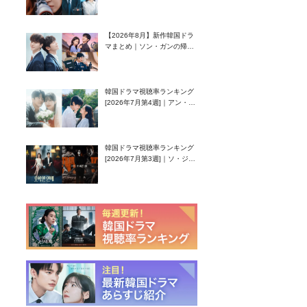
グク主演のラブコメがついに
最終回！
【2026年8月】新作韓国ドラ
マまとめ｜ソン・ガンの帰
還！孤独な天才高校生ピアニ
スト役
韓国ドラマ視聴率ランキング
[2026年7月第4週]｜アン・ヒ
ヨン（EXID ハニ）復帰作
『愛が来る』に注目！
韓国ドラマ視聴率ランキング
[2026年7月第3週]｜ソ・ジソ
ブ主演『エージェント・キ
ム』が勢い加速！