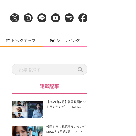
ピックアップ
ショッピング
連載記事
【2026年7月】韓国映画ヒッ
トランキング｜『HOPE』が
首位！8月公開の注目作は？
韓国ドラマ視聴率ランキング
[2026年7月第5週]｜ソ・イン