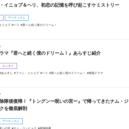
・イニョプ＆ヘリ、初恋の記憶を呼び起こすケミストリー
メ
アーティスト
イニョプ
ヘリ
君へと続く僕のドリーム！
1
ラマ『君へと続く僕のドリーム！』あらすじ紹介
エンタメ
あらすじ
ファン・イニョプ
ヘリ
君へと続く僕のドリーム！
韓国ドラマ
7
除隊後復帰！『トングンー呪いの宮ー』で帰ってきたナム・ジ
クを徹底解剖
アーティスト
呪いの宮
ナム・ジュヒョク
韓国俳優