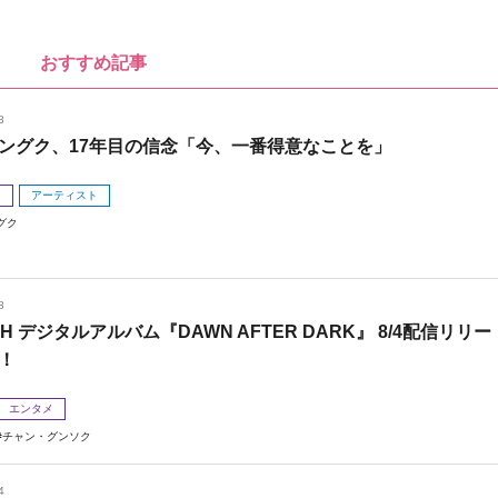
おすすめ記事
8
ングク、17年目の信念「今、一番得意なことを」
メ
アーティスト
グク
8
 H デジタルアルバム『DAWN AFTER DARK』 8/4配信リリー
！
エンタメ
チャン・グンソク
4