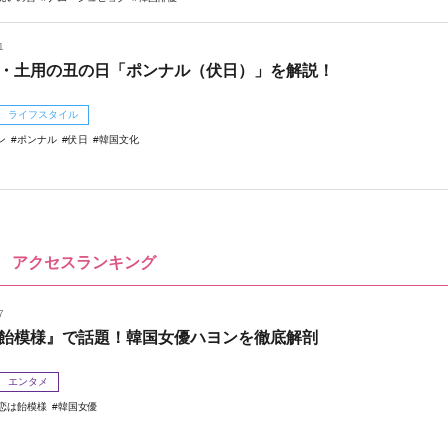
1
・土用の丑の日「ポンナル（伏日）」を解説！
ライフスタイル
ン
ポンナル
伏日
韓国文化
アクセスランキング
7
飴模様』で話題！韓国女優ハヨンを徹底解剖
エンタメ
恋は飴模様
韓国女優