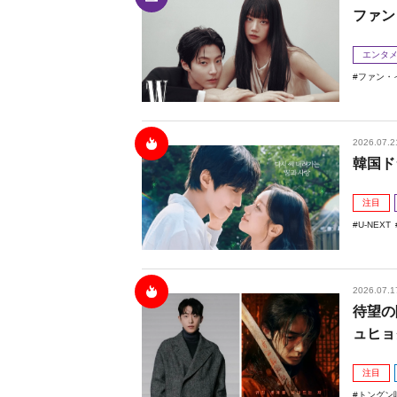
ファン
エンタ
ファン・
2026.07.2
韓国ド
注目
U-NEXT
2026.07.1
待望の
ュヒョ
注目
トングン