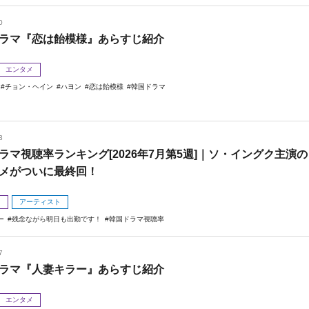
0
ラマ『恋は飴模様』あらすじ紹介
エンタメ
チョン・ヘイン
ハヨン
恋は飴模様
韓国ドラマ
3
ラマ視聴率ランキング[2026年7月第5週]｜ソ・イングク主演の
メがついに最終回！
メ
アーティスト
ー
残念ながら明日も出勤です！
韓国ドラマ視聴率
7
ラマ『人妻キラー』あらすじ紹介
エンタメ