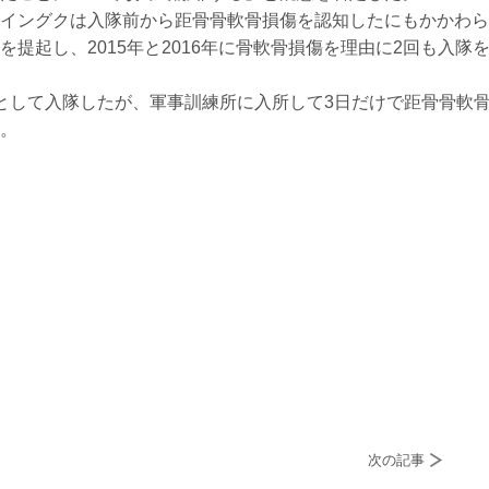
イングクは入隊前から距骨骨軟骨損傷を認知したにもかかわら
提起し、2015年と2016年に骨軟骨損傷を理由に2回も入隊
として入隊したが、軍事訓練所に入所して3日だけで距骨骨軟
。
次の記事