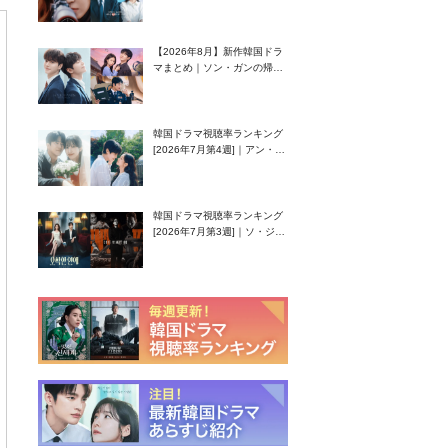
グク主演のラブコメがついに
最終回！
【2026年8月】新作韓国ドラ
マまとめ｜ソン・ガンの帰
還！孤独な天才高校生ピアニ
スト役
韓国ドラマ視聴率ランキング
[2026年7月第4週]｜アン・ヒ
ヨン（EXID ハニ）復帰作
『愛が来る』に注目！
韓国ドラマ視聴率ランキング
[2026年7月第3週]｜ソ・ジソ
ブ主演『エージェント・キ
ム』が勢い加速！