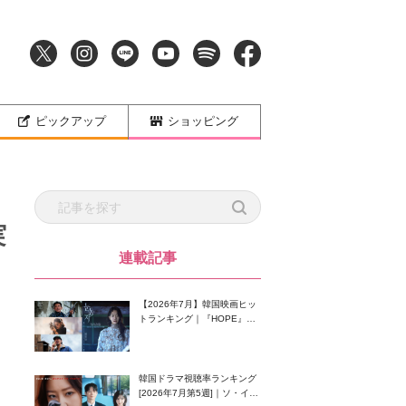
ピックアップ
ショッピング
実
連載記事
【2026年7月】韓国映画ヒッ
トランキング｜『HOPE』が
首位！8月公開の注目作は？
韓国ドラマ視聴率ランキング
[2026年7月第5週]｜ソ・イン