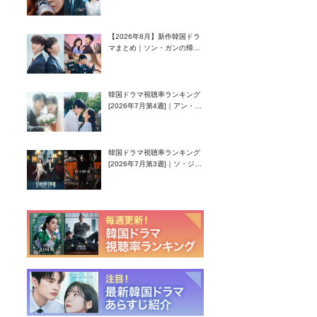
グク主演のラブコメがついに
最終回！
【2026年8月】新作韓国ドラ
マまとめ｜ソン・ガンの帰
還！孤独な天才高校生ピアニ
スト役
韓国ドラマ視聴率ランキング
[2026年7月第4週]｜アン・ヒ
ヨン（EXID ハニ）復帰作
『愛が来る』に注目！
韓国ドラマ視聴率ランキング
[2026年7月第3週]｜ソ・ジソ
ブ主演『エージェント・キ
ム』が勢い加速！