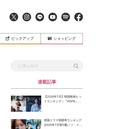
ピックアップ
ショッピング
連載記事
【2026年7月】韓国映画ヒッ
トランキング｜『HOPE』が
首位！8月公開の注目作は？
韓国ドラマ視聴率ランキング
[2026年7月第5週]｜ソ・イン