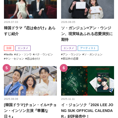
2026.07.03
2026.08.05
韓国ドラマ『恋は命がけ』あら
ソ・ガンジュン×アン・ウンジ
すじ紹介
ン、現実味あふれる恋愛演技に
期待
注目
エンタメ
エンタメ
アーティスト
Netflix
オン・ソンウ
パク・ウンビン
アン・ウンジン
ソ・ガンジュン
ヤン・セジョン
恋は命がけ
君以外の恋愛
2025.08.08
2025.11.11
[韓国ドラマ]チョン・イル×チョ
イ・ジョンソク「2026 LEE JO
ン・インソン主演『華麗な
NG SUK OFFICIAL CALENDA
日々』
R」好評発売中！