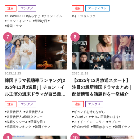
注目
エンタメ
注目
アーティスト
KBSWORLD
あらすじ
チョン・イル
イ・ジョンソク
チョン・インソン
華麗な日々
韓国ドラマ
2025.11.25
2025.11.18
韓国ドラマ視聴率ランキング[2
【2025年12月放送スタート】
025年11月3週目]｜チョン・イ
注目の最新韓国ドラマまとめ｜
ル主演の週末ドラマが自己最高
配信情報＆話題作を一挙紹介
記録を更新！
注目
エンタメ
注目
エンタメ
復讐代行人
復讐代行人3
ギョンドを待ちながら
復讐代行人3模範タクシー
プロボノ: アナタの正義救います!
模範タクシー3
華麗な日々
メイド・イン・コリア
ラブミー
視聴率ランキング
韓国ドラマ
告白の代価
明日はきっと
韓国ドラマ