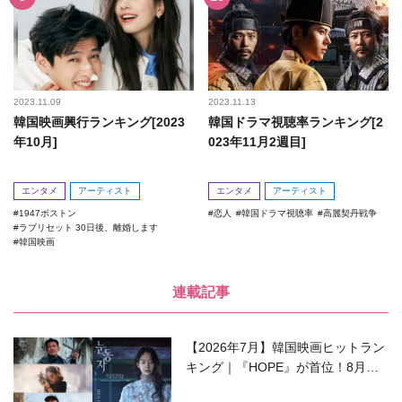
2023.11.09
2023.11.13
韓国映画興行ランキング[2023
韓国ドラマ視聴率ランキング[2
年10月]
023年11月2週目]
エンタメ
アーティスト
エンタメ
アーティスト
1947ボストン
恋人
韓国ドラマ視聴率
高麗契丹戦争
ラブリセット 30日後、離婚します
韓国映画
連載記事
【2026年7月】韓国映画ヒットラン
キング｜『HOPE』が首位！8月公
開の注目作は？