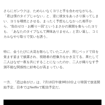
さらにガンウクは、ためらいなくヨリと手を合わせながらも、
「君は僕のタイプじゃない」と、逆に彼女をあっさり振ってしま
い、ヨリを唖然とさせる。まったく予想もしなかった相手か
ら、“告白ゼロ・お断り一回”というまさかの展開を食らったヨリ
も、「あなたのタイプなんて興味ありません」と言い返し、コミ
カルなやり取りで笑いを誘う。
特に、会うたびに火花を散らしていた二人が、同じベッドで目を
覚ます姿まで披露され、視聴者の想像力をかき立てる。果たして
二人はなぜ一夜を共にすることになったのか、二人が織りなす予
測不能な関係性に好奇心が高まっている。
一方、『恋は命がけ』は、7月18日午後9時10分より韓国で放送開
始予定。日本ではNetflixで配信予定だ。