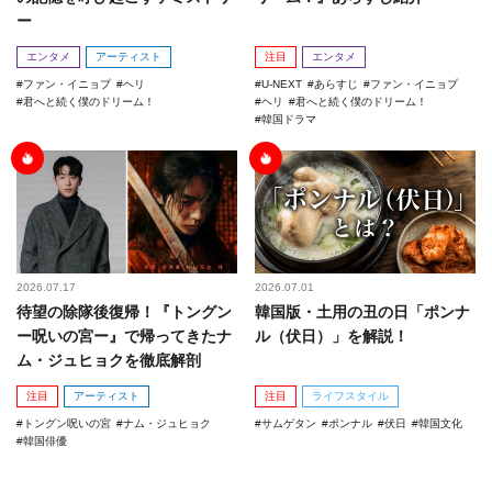
ー
エンタメ
アーティスト
注目
エンタメ
ファン・イニョプ
ヘリ
U-NEXT
あらすじ
ファン・イニョプ
君へと続く僕のドリーム！
ヘリ
君へと続く僕のドリーム！
韓国ドラマ
2026.07.17
2026.07.01
待望の除隊後復帰！『トングン
韓国版・土用の丑の日「ポンナ
ー呪いの宮ー』で帰ってきたナ
ル（伏日）」を解説！
ム・ジュヒョクを徹底解剖
注目
アーティスト
注目
ライフスタイル
トングン呪いの宮
ナム・ジュヒョク
サムゲタン
ポンナル
伏日
韓国文化
韓国俳優