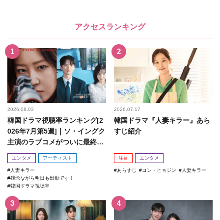
アクセスランキング
2026.08.03
2026.07.17
韓国ドラマ視聴率ランキング[2
韓国ドラマ『人妻キラー』あら
026年7月第5週]｜ソ・イングク
すじ紹介
主演のラブコメがついに最終
回！
エンタメ
アーティスト
注目
エンタメ
人妻キラー
あらすじ
コン・ヒョジン
人妻キラー
残念ながら明日も出勤です！
韓国ドラマ視聴率