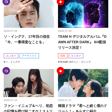
2026.07.28
2026.07.28
ソ・イングク、17年目の信念
TEAM H デジタルアルバム『D
「今、一番得意なことを」
AWN AFTER DARK』 8/4配信
リリース決定！
エンタメ
アーティスト
注目
エンタメ
ソ・イングク
TEAMH
チャン・グンソク
2026.07.24
2026.07.21
ファン・イニョプ＆ヘリ、初恋
韓国ドラマ『君へと続く僕のド
の記憶を呼び起こすケミストリ
リーム！』あらすじ紹介