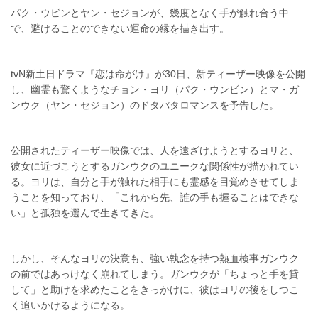
パク・ウビンとヤン・セジョンが、幾度となく手が触れ合う中
で、避けることのできない運命の縁を描き出す。
tvN新土日ドラマ『恋は命がけ』が30日、新ティーザー映像を公開
し、幽霊も驚くようなチョン・ヨリ（パク・ウンビン）とマ・ガ
ンウク（ヤン・セジョン）のドタバタロマンスを予告した。
公開されたティーザー映像では、人を遠ざけようとするヨリと、
彼女に近づこうとするガンウクのユニークな関係性が描かれてい
る。ヨリは、自分と手が触れた相手にも霊感を目覚めさせてしま
うことを知っており、「これから先、誰の手も握ることはできな
い」と孤独を選んで生きてきた。
しかし、そんなヨリの決意も、強い執念を持つ熱血検事ガンウク
の前ではあっけなく崩れてしまう。ガンウクが「ちょっと手を貸
して」と助けを求めたことをきっかけに、彼はヨリの後をしつこ
く追いかけるようになる。