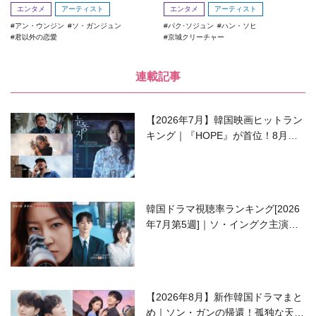
エンタメ
アーティスト
エンタメ
アーティスト
アン・ウンジン
ソ・ガンジュン
パク･ソジュン
ハン・ソヒ
君以外の恋愛
京城クリーチャー
連載記事
【2026年7月】韓国映画ヒットラン
キング｜『HOPE』が首位！8月公
開の注目作は？
韓国ドラマ視聴率ランキング[2026
年7月第5週]｜ソ・イングク主演の
ラブコメがついに最終回！
【2026年8月】新作韓国ドラマまと
め｜ソン・ガンの帰還！孤独な天才