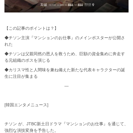
【この記事のポイントは？】
◆チソン主演『マンションのお仕事』のメインポスターが公開さ
れた
◆チソンは父親同然の恩人を救うため、巨額の資金集めに奔走す
る元組織のボスを演じる
◆カリスマ性と人間味を兼ね備えた新たな代表キャラクターの誕
生に注目が集まる
—
[韓国エンタメニュース]
チソン が、JTBC新土日ドラマ『マンションのお仕事』を通じて、
強烈な演技変身を予告した。