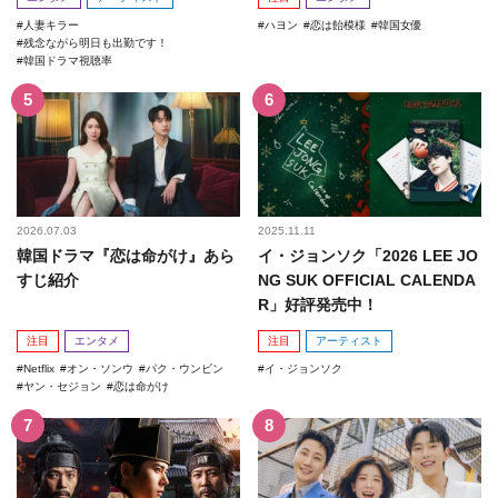
人妻キラー
ハヨン
恋は飴模様
韓国女優
残念ながら明日も出勤です！
韓国ドラマ視聴率
2026.07.03
2025.11.11
韓国ドラマ『恋は命がけ』あら
イ・ジョンソク「2026 LEE JO
すじ紹介
NG SUK OFFICIAL CALENDA
R」好評発売中！
注目
エンタメ
注目
アーティスト
Netflix
オン・ソンウ
パク・ウンビン
イ・ジョンソク
ヤン・セジョン
恋は命がけ