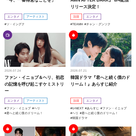
リリース決定！
エンタメ
アーティスト
注目
エンタメ
ソ・イングク
TEAMH
チャン・グンソク
2026.07.24
2026.07.21
ファン・イニョプ＆ヘリ、初恋
韓国ドラマ『君へと続く僕のド
の記憶を呼び起こすケミストリ
リーム！』あらすじ紹介
ー
エンタメ
アーティスト
注目
エンタメ
ファン・イニョプ
ヘリ
U-NEXT
あらすじ
ファン・イニョプ
君へと続く僕のドリーム！
ヘリ
君へと続く僕のドリーム！
韓国ドラマ