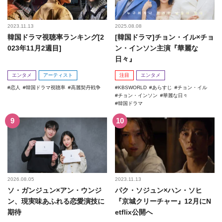
2023.11.13
2025.08.08
韓国ドラマ視聴率ランキング[2
[韓国ドラマ]チョン・イル×チョ
023年11月2週目]
ン・インソン主演『華麗な
日々』
エンタメ
アーティスト
注目
エンタメ
恋人
韓国ドラマ視聴率
高麗契丹戦争
KBSWORLD
あらすじ
チョン・イル
チョン・インソン
華麗な日々
韓国ドラマ
2026.08.05
2023.11.13
ソ・ガンジュン×アン・ウンジ
パク・ソジュン×ハン・ソヒ
ン、現実味あふれる恋愛演技に
『京城クリーチャー』12月にN
期待
etflix公開へ