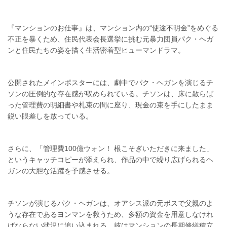
『マンションのお仕事』は、マンション内の“使途不明金”をめぐる
不正を暴くため、住民代表会長選挙に挑む元暴力団員パク・ヘガ
ンと住民たちの姿を描く生活密着型ヒューマンドラマ。
公開されたメインポスターには、劇中でパク・ヘガンを演じるチ
ソンの圧倒的な存在感が収められている。チソンは、床に散らば
った管理費の明細書や札束の間に座り、現金の束を手にしたまま
鋭い眼差しを放っている。
さらに、「管理費100億ウォン！ 根こそぎいただきに来ました」
というキャッチコピーが添えられ、作品の中で繰り広げられるヘ
ガンの大胆な活躍を予感させる。
チソンが演じるパク・ヘガンは、オアシス派の元ボスで父親のよ
うな存在であるヨンマンを救うため、多額の資金を用意しなけれ
ばならない状況に追い込まれる。彼はマンションの長期修繕積立