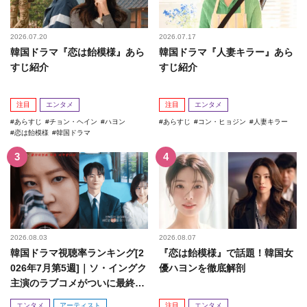
2026.07.20
2026.07.17
韓国ドラマ『恋は飴模様』あら
韓国ドラマ『人妻キラー』あら
すじ紹介
すじ紹介
注目
エンタメ
注目
エンタメ
あらすじ
チョン・ヘイン
ハヨン
あらすじ
コン・ヒョジン
人妻キラー
恋は飴模様
韓国ドラマ
2026.08.03
2026.08.07
韓国ドラマ視聴率ランキング[2
『恋は飴模様』で話題！韓国女
026年7月第5週]｜ソ・イングク
優ハヨンを徹底解剖
主演のラブコメがついに最終
回！
エンタメ
アーティスト
注目
エンタメ