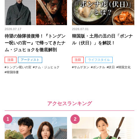
2026.07.17
2026.07.01
待望の除隊後復帰！『トングン
韓国版・土用の丑の日「ポンナ
ー呪いの宮ー』で帰ってきたナ
ル（伏日）」を解説！
ム・ジュヒョクを徹底解剖
注目
アーティスト
注目
ライフスタイル
トングン呪いの宮
ナム・ジュヒョク
サムゲタン
ポンナル
伏日
韓国文化
韓国俳優
アクセスランキング