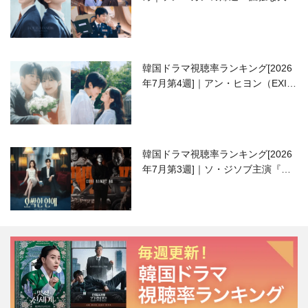
高校生ピアニスト役
韓国ドラマ視聴率ランキング[2026
年7月第4週]｜アン・ヒヨン（EXID
ハニ）復帰作『愛が来る』に注目！
韓国ドラマ視聴率ランキング[2026
年7月第3週]｜ソ・ジソブ主演『エ
ージェント・キム』が勢い加速！