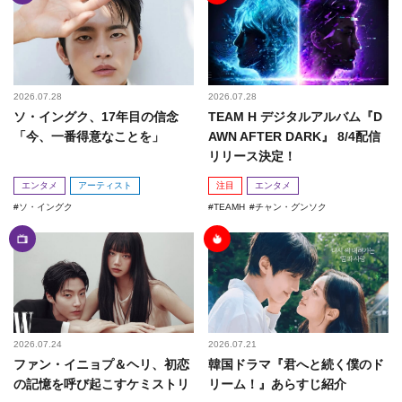
2026.07.28
2026.07.28
ソ・イングク、17年目の信念
TEAM H デジタルアルバム『D
「今、一番得意なことを」
AWN AFTER DARK』 8/4配信
リリース決定！
エンタメ
アーティスト
注目
エンタメ
ソ・イングク
TEAMH
チャン・グンソク
2026.07.24
2026.07.21
ファン・イニョプ＆ヘリ、初恋
韓国ドラマ『君へと続く僕のド
の記憶を呼び起こすケミストリ
リーム！』あらすじ紹介