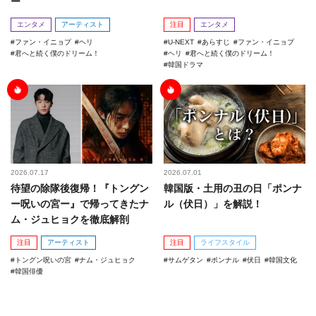
ー
エンタメ
アーティスト
注目
エンタメ
ファン・イニョプ
ヘリ
U-NEXT
あらすじ
ファン・イニョプ
君へと続く僕のドリーム！
ヘリ
君へと続く僕のドリーム！
韓国ドラマ
2026.07.17
2026.07.01
待望の除隊後復帰！『トングン
韓国版・土用の丑の日「ポンナ
ー呪いの宮ー』で帰ってきたナ
ル（伏日）」を解説！
ム・ジュヒョクを徹底解剖
注目
アーティスト
注目
ライフスタイル
トングン呪いの宮
ナム・ジュヒョク
サムゲタン
ポンナル
伏日
韓国文化
韓国俳優