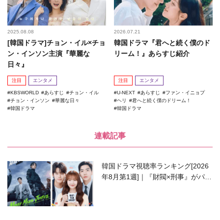
2025.08.08
2026.07.21
[韓国ドラマ]チョン・イル×チョ
韓国ドラマ『君へと続く僕のド
ン・インソン主演『華麗な
リーム！』あらすじ紹介
日々』
注目
エンタメ
注目
エンタメ
KBSWORLD
あらすじ
チョン・イル
U-NEXT
あらすじ
ファン・イニョプ
チョン・インソン
華麗な日々
ヘリ
君へと続く僕のドリーム！
韓国ドラマ
韓国ドラマ
連載記事
韓国ドラマ視聴率ランキング[2026
年8月第1週]｜『財閥×刑事』がパワ
ーアップして再始動！