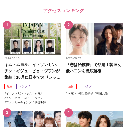
アクセスランキング
2026.08.10
2026.08.07
キム・ムヨル、イ・ソンミン、
『恋は飴模様』で話題！韓国女
チン・ギジュ、ピョ・ジフンが
優ハヨンを徹底解剖
集結！10月に日本でスペシャル
ファンミーティング開催決...
注目
エンタメ
注目
エンタメ
イ・ソンミン
キム・ムヨル
ハヨン
恋は飴模様
韓国女優
チン・ギジュ
ピョ・ジフン
ファンミーティング
鉄槌教師