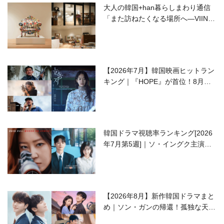
大人の韓国+han暮らしまわり通信
「また訪ねたくなる場所へ―VIIN C
ollection」
【2026年7月】韓国映画ヒットラン
キング｜『HOPE』が首位！8月公
開の注目作は？
韓国ドラマ視聴率ランキング[2026
年7月第5週]｜ソ・イングク主演の
ラブコメがついに最終回！
【2026年8月】新作韓国ドラマまと
め｜ソン・ガンの帰還！孤独な天才
高校生ピアニスト役