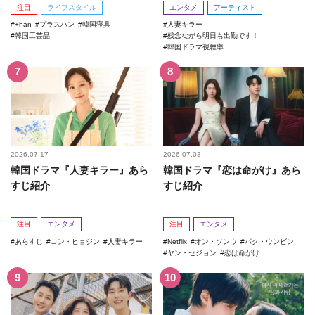
注目
ライフスタイル
エンタメ
アーティスト
+han
プラスハン
韓国寝具
人妻キラー
韓国工芸品
残念ながら明日も出勤です！
韓国ドラマ視聴率
2026.07.17
2026.07.03
韓国ドラマ『人妻キラー』あら
韓国ドラマ『恋は命がけ』あら
すじ紹介
すじ紹介
注目
エンタメ
注目
エンタメ
あらすじ
コン・ヒョジン
人妻キラー
Netflix
オン・ソンウ
パク・ウンビン
ヤン・セジョン
恋は命がけ