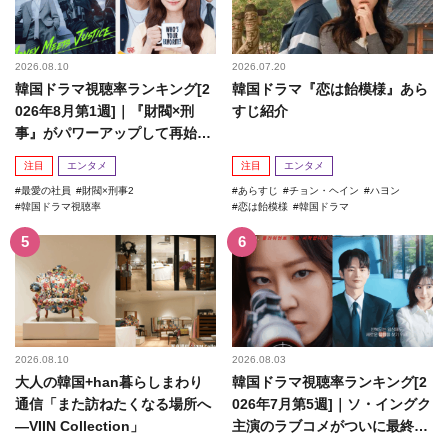
2026.08.10
2026.07.20
韓国ドラマ視聴率ランキング[2
韓国ドラマ『恋は飴模様』あら
026年8月第1週]｜『財閥×刑
すじ紹介
事』がパワーアップして再始
動！
注目
エンタメ
注目
エンタメ
最愛の社員
財閥×刑事2
あらすじ
チョン・ヘイン
ハヨン
韓国ドラマ視聴率
恋は飴模様
韓国ドラマ
2026.08.10
2026.08.03
大人の韓国+han暮らしまわり
韓国ドラマ視聴率ランキング[2
通信「また訪ねたくなる場所へ
026年7月第5週]｜ソ・イングク
―VIIN Collection」
主演のラブコメがついに最終
回！