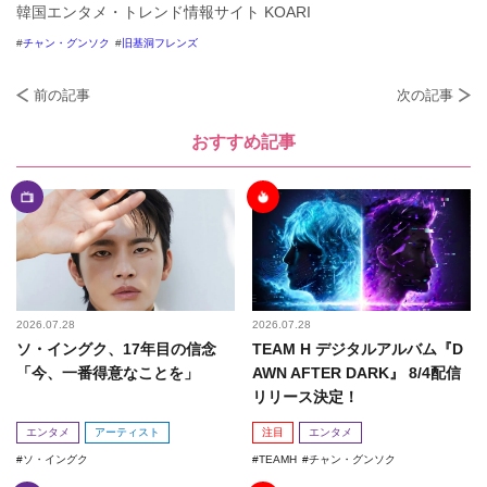
韓国エンタメ・トレンド情報サイト KOARI
チャン・グンソク
旧基洞フレンズ
前の記事
次の記事
おすすめ記事
2026.07.28
2026.07.28
ソ・イングク、17年目の信念
TEAM H デジタルアルバム『D
「今、一番得意なことを」
AWN AFTER DARK』 8/4配信
リリース決定！
エンタメ
アーティスト
注目
エンタメ
ソ・イングク
TEAMH
チャン・グンソク