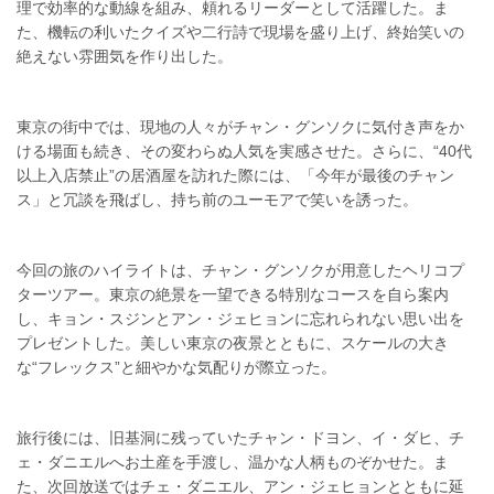
理で効率的な動線を組み、頼れるリーダーとして活躍した。ま
た、機転の利いたクイズや二行詩で現場を盛り上げ、終始笑いの
絶えない雰囲気を作り出した。
東京の街中では、現地の人々がチャン・グンソクに気付き声をか
ける場面も続き、その変わらぬ人気を実感させた。さらに、“40代
以上入店禁止”の居酒屋を訪れた際には、「今年が最後のチャン
ス」と冗談を飛ばし、持ち前のユーモアで笑いを誘った。
今回の旅のハイライトは、チャン・グンソクが用意したヘリコプ
ターツアー。東京の絶景を一望できる特別なコースを自ら案内
し、キョン・スジンとアン・ジェヒョンに忘れられない思い出を
プレゼントした。美しい東京の夜景とともに、スケールの大き
な“フレックス”と細やかな気配りが際立った。
旅行後には、旧基洞に残っていたチャン・ドヨン、イ・ダヒ、チ
ェ・ダニエルへお土産を手渡し、温かな人柄ものぞかせた。ま
た、次回放送ではチェ・ダニエル、アン・ジェヒョンとともに延