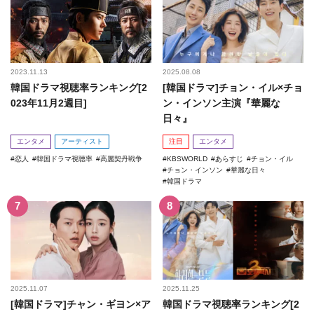
2023.11.13
2025.08.08
韓国ドラマ視聴率ランキング[2
[韓国ドラマ]チョン・イル×チョ
023年11月2週目]
ン・インソン主演『華麗な
日々』
エンタメ
アーティスト
注目
エンタメ
恋人
韓国ドラマ視聴率
高麗契丹戦争
KBSWORLD
あらすじ
チョン・イル
チョン・インソン
華麗な日々
韓国ドラマ
2025.11.07
2025.11.25
[韓国ドラマ]チャン・ギヨン×ア
韓国ドラマ視聴率ランキング[2