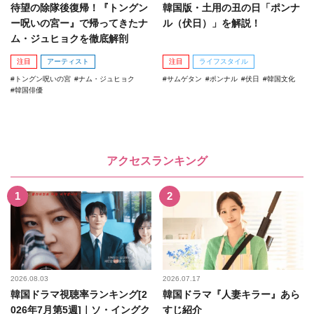
待望の除隊後復帰！『トングン
韓国版・土用の丑の日「ポンナ
ー呪いの宮ー』で帰ってきたナ
ル（伏日）」を解説！
ム・ジュヒョクを徹底解剖
注目
アーティスト
注目
ライフスタイル
トングン呪いの宮
ナム・ジュヒョク
サムゲタン
ポンナル
伏日
韓国文化
韓国俳優
アクセスランキング
2026.08.03
2026.07.17
韓国ドラマ視聴率ランキング[2
韓国ドラマ『人妻キラー』あら
026年7月第5週]｜ソ・イングク
すじ紹介