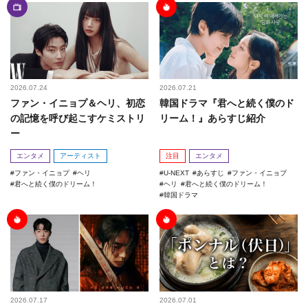
2026.07.24
2026.07.21
ファン・イニョプ＆ヘリ、初恋
韓国ドラマ『君へと続く僕のド
の記憶を呼び起こすケミストリ
リーム！』あらすじ紹介
ー
エンタメ
アーティスト
注目
エンタメ
ファン・イニョプ
ヘリ
U-NEXT
あらすじ
ファン・イニョプ
君へと続く僕のドリーム！
ヘリ
君へと続く僕のドリーム！
韓国ドラマ
2026.07.17
2026.07.01