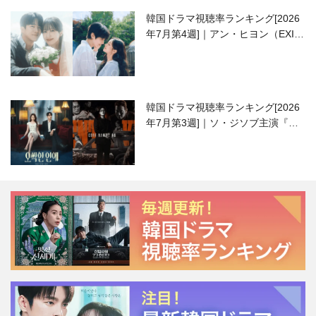
韓国ドラマ視聴率ランキング[2026
年7月第4週]｜アン・ヒヨン（EXID
ハニ）復帰作『愛が来る』に注目！
韓国ドラマ視聴率ランキング[2026
年7月第3週]｜ソ・ジソブ主演『エ
ージェント・キム』が勢い加速！