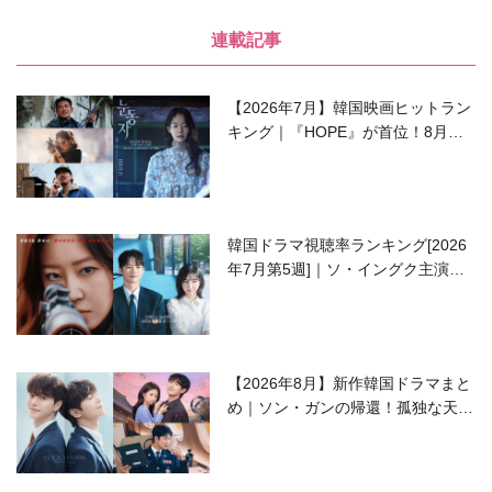
連載記事
【2026年7月】韓国映画ヒットラン
キング｜『HOPE』が首位！8月公
開の注目作は？
韓国ドラマ視聴率ランキング[2026
年7月第5週]｜ソ・イングク主演の
ラブコメがついに最終回！
【2026年8月】新作韓国ドラマまと
め｜ソン・ガンの帰還！孤独な天才
高校生ピアニスト役