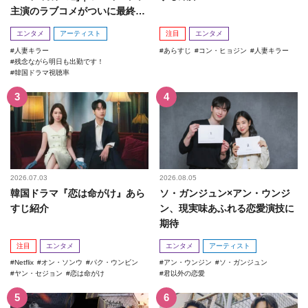
主演のラブコメがついに最終
回！
エンタメ
アーティスト
注目
エンタメ
人妻キラー
あらすじ
コン・ヒョジン
人妻キラー
残念ながら明日も出勤です！
韓国ドラマ視聴率
2026.07.03
2026.08.05
韓国ドラマ『恋は命がけ』あら
ソ・ガンジュン×アン・ウンジ
すじ紹介
ン、現実味あふれる恋愛演技に
期待
注目
エンタメ
エンタメ
アーティスト
Netflix
オン・ソンウ
パク・ウンビン
アン・ウンジン
ソ・ガンジュン
ヤン・セジョン
恋は命がけ
君以外の恋愛