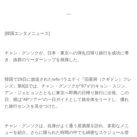
—
[韓国エンタメニュース]
チャン・グンソクが、日本・東京への弾丸日帰り旅行を成功に導
き、抜群のリーダーシップを発揮した。
韓国で29日に放送されたtvNバラエティ『旧基洞（クギドン）フレ
ンズ』第8話では、チャン・グンソクが“87’s”のキョン・スジン、
アン・ジェヒョンとともに東京へ即興の日帰り旅行に出発。この
日、彼は“APツアー”の一日ガイドとして旅全体をリードし、優れ
た旅行センスを見せつけた。
チャン・グンソクは、自身がよく通う居酒屋を訪れ、多彩なメニ
ューを紹介。さらに限られた時間の中でも綿密なスケジュール管