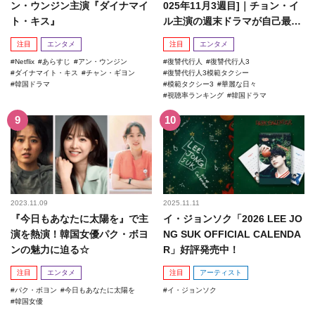
ン・ウンジン主演『ダイナマイ
025年11月3週目]｜チョン・イ
ト・キス』
ル主演の週末ドラマが自己最高
記録を更新！
注目
エンタメ
注目
エンタメ
Netflix
あらすじ
アン・ウンジン
復讐代行人
復讐代行人3
ダイナマイト・キス
チャン・ギヨン
復讐代行人3模範タクシー
韓国ドラマ
模範タクシー3
華麗な日々
視聴率ランキング
韓国ドラマ
2023.11.09
2025.11.11
『今日もあなたに太陽を』で主
イ・ジョンソク「2026 LEE JO
演を熱演！韓国女優パク・ボヨ
NG SUK OFFICIAL CALENDA
ンの魅力に迫る☆
R」好評発売中！
注目
エンタメ
注目
アーティスト
パク・ボヨン
今日もあなたに太陽を
イ・ジョンソク
韓国女優