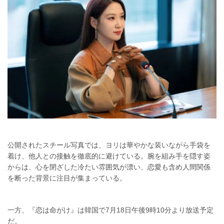
公開されたスチール写真では、ヨリは華やかな装いながら手袋を
着け、他人との接触を徹底的に避けている。腕を組み手を隠す姿
からは、心を閉ざした冷たい雰囲気が漂い、恋愛も含め人間関係
を断った背景に注目が集まっている。
一方、『恋は命がけ』は韓国で7月18日午後9時10分より放送予定
だ。