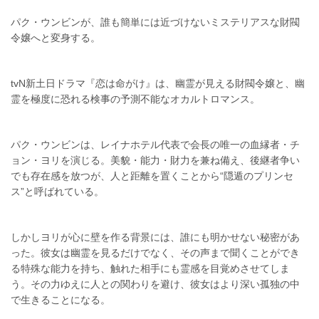
パク・ウンビンが、誰も簡単には近づけないミステリアスな財閥
令嬢へと変身する。
tvN新土日ドラマ『恋は命がけ』は、幽霊が見える財閥令嬢と、幽
霊を極度に恐れる検事の予測不能なオカルトロマンス。
パク・ウンビンは、レイナホテル代表で会長の唯一の血縁者・チ
ョン・ヨリを演じる。美貌・能力・財力を兼ね備え、後継者争い
でも存在感を放つが、人と距離を置くことから“隠遁のプリンセ
ス”と呼ばれている。
しかしヨリが心に壁を作る背景には、誰にも明かせない秘密があ
った。彼女は幽霊を見るだけでなく、その声まで聞くことができ
る特殊な能力を持ち、触れた相手にも霊感を目覚めさせてしま
う。その力ゆえに人との関わりを避け、彼女はより深い孤独の中
で生きることになる。