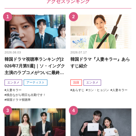
アクセスランキング
2026.08.03
2026.07.17
韓国ドラマ視聴率ランキング[2
韓国ドラマ『人妻キラー』あら
026年7月第5週]｜ソ・イングク
すじ紹介
主演のラブコメがついに最終
回！
エンタメ
アーティスト
注目
エンタメ
人妻キラー
あらすじ
コン・ヒョジン
人妻キラー
残念ながら明日も出勤です！
韓国ドラマ視聴率