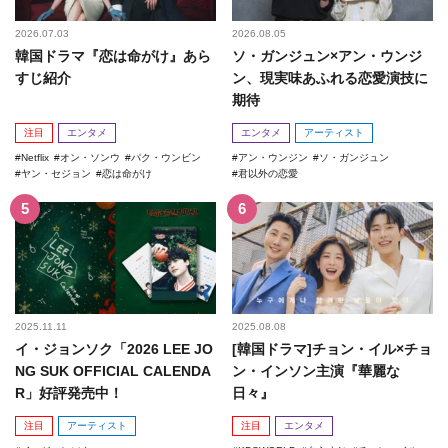
2026.07.03
2026.08.05
韓国ドラマ『恋は命がけ』あら
ソ・ガンジュン×アン・ウンジ
すじ紹介
ン、現実味あふれる恋愛演技に
期待
注目
エンタメ
エンタメ
アーティスト
Netflix
オン・ソンウ
パク・ウンビン
アン・ウンジン
ソ・ガンジュン
ヤン・セジョン
恋は命がけ
君以外の恋愛
2025.11.11
2025.08.08
イ・ジョンソク「2026 LEE JO
[韓国ドラマ]チョン・イル×チョ
NG SUK OFFICIAL CALENDA
ン・インソン主演『華麗な
R」好評発売中！
日々』
注目
アーティスト
注目
エンタメ