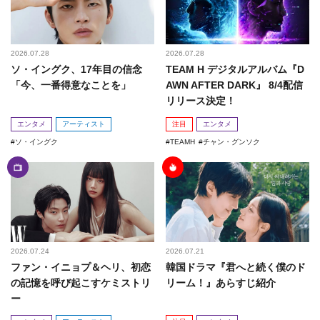
2026.07.28
2026.07.28
ソ・イングク、17年目の信念
TEAM H デジタルアルバム『D
「今、一番得意なことを」
AWN AFTER DARK』 8/4配信
リリース決定！
エンタメ
アーティスト
注目
エンタメ
ソ・イングク
TEAMH
チャン・グンソク
2026.07.24
2026.07.21
ファン・イニョプ＆ヘリ、初恋
韓国ドラマ『君へと続く僕のド
の記憶を呼び起こすケミストリ
リーム！』あらすじ紹介
ー