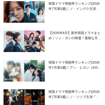
韓国ドラマ視聴率ランキング[2026
年7月第5週]｜ソ・イングク主演の
ラブコメがついに最終回！
【2026年8月】新作韓国ドラマまと
め｜ソン・ガンの帰還！孤独な天才
高校生ピアニスト役
韓国ドラマ視聴率ランキング[2026
年7月第4週]｜アン・ヒヨン（EXID
ハニ）復帰作『愛が来る』に注目！
韓国ドラマ視聴率ランキング[2026
年7月第3週]｜ソ・ジソブ主演『エ
ージェント・キム』が勢い加速！