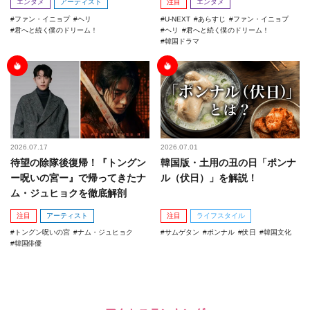
エンタメ
アーティスト
注目
エンタメ
ファン・イニョプ
ヘリ
U-NEXT
あらすじ
ファン・イニョプ
君へと続く僕のドリーム！
ヘリ
君へと続く僕のドリーム！
韓国ドラマ
2026.07.17
2026.07.01
待望の除隊後復帰！『トングン
韓国版・土用の丑の日「ポンナ
ー呪いの宮ー』で帰ってきたナ
ル（伏日）」を解説！
ム・ジュヒョクを徹底解剖
注目
アーティスト
注目
ライフスタイル
トングン呪いの宮
ナム・ジュヒョク
サムゲタン
ポンナル
伏日
韓国文化
韓国俳優