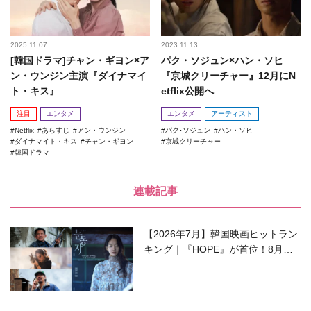
2025.11.07
2023.11.13
[韓国ドラマ]チャン・ギヨン×ア
パク・ソジュン×ハン・ソヒ
ン・ウンジン主演『ダイナマイ
『京城クリーチャー』12月にN
ト・キス』
etflix公開へ
注目
エンタメ
エンタメ
アーティスト
Netflix
あらすじ
アン・ウンジン
パク･ソジュン
ハン・ソヒ
ダイナマイト・キス
チャン・ギヨン
京城クリーチャー
韓国ドラマ
連載記事
【2026年7月】韓国映画ヒットラン
キング｜『HOPE』が首位！8月公
開の注目作は？