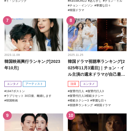
イ・ジョンソク
KBSWORLD
あらすじ
チョン・イル
チョン・インソン
華麗な日々
韓国ドラマ
2023.11.09
2025.11.25
韓国映画興行ランキング[2023
韓国ドラマ視聴率ランキング[2
年10月]
025年11月3週目]｜チョン・イ
ル主演の週末ドラマが自己最高
記録を更新！
エンタメ
アーティスト
注目
エンタメ
1947ボストン
復讐代行人
復讐代行人3
ラブリセット 30日後、離婚します
復讐代行人3模範タクシー
韓国映画
模範タクシー3
華麗な日々
視聴率ランキング
韓国ドラマ