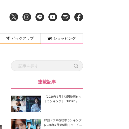
ピックアップ
ショッピング
連載記事
【2026年7月】韓国映画ヒッ
トランキング｜『HOPE』が
首位！8月公開の注目作は？
韓国ドラマ視聴率ランキング
[2026年7月第5週]｜ソ・イン