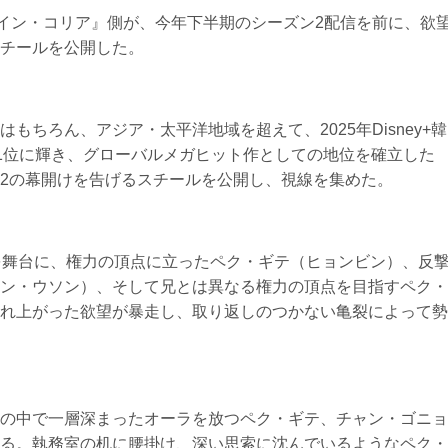
ド・イン・コリア』側が、今年下半期のシーズン2配信を前に、欲
チールを公開した。
もちろん、アジア・太平洋地域を超えて、2025年Disney+韓
”1位に輝き、グローバルメガヒット作としての地位を確立した
2の幕開けを告げるスチールを公開し、視線を集めた。
を舞台に、権力の頂点に立ったペク・ギテ（ヒョンビン）、反
ン・ウソン）、そして兄とは異なる権力の頂点を目指すペク・
れ上がった欲望が暴走し、取り返しのつかない亀裂によって勢
の中で一層深まったオーラを放つペク・ギテ、チャン・ゴニョ
る。執務室の机に腰掛け、深い思索に沈んでいるようなペク・