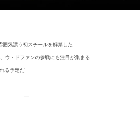
雰囲気漂う初スチールを解禁した
、ウ・ドファンの参戦にも注目が集まる
信される予定だ
—