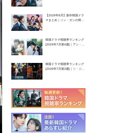
グク主演のラブコメがついに
最終回！
【2026年8月】新作韓国ドラ
マまとめ｜ソン・ガンの帰
還！孤独な天才高校生ピアニ
スト役
韓国ドラマ視聴率ランキング
[2026年7月第4週]｜アン・ヒ
ヨン（EXID ハニ）復帰作
『愛が来る』に注目！
韓国ドラマ視聴率ランキング
[2026年7月第3週]｜ソ・ジソ
ブ主演『エージェント・キ
ム』が勢い加速！