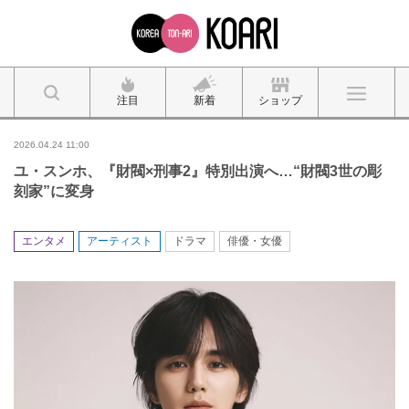
注目
新着
ショップ
2026.04.24 11:00
ユ・スンホ、『財閥×刑事2』特別出演へ…“財閥3世の彫
刻家”に変身
エンタメ
アーティスト
ドラマ
俳優・女優