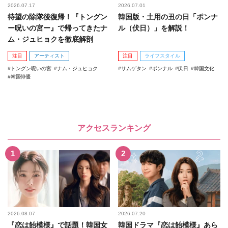
2026.07.17
2026.07.01
待望の除隊後復帰！『トングン
韓国版・土用の丑の日「ポンナ
ー呪いの宮ー』で帰ってきたナ
ル（伏日）」を解説！
ム・ジュヒョクを徹底解剖
注目
アーティスト
注目
ライフスタイル
トングン呪いの宮
ナム・ジュヒョク
サムゲタン
ポンナル
伏日
韓国文化
韓国俳優
アクセスランキング
2026.08.07
2026.07.20
『恋は飴模様』で話題！韓国女
韓国ドラマ『恋は飴模様』あら