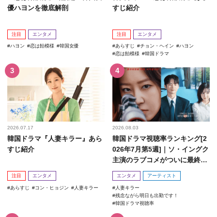
優ハヨンを徹底解剖
すじ紹介
注目
エンタメ
注目
エンタメ
ハヨン
恋は飴模様
韓国女優
あらすじ
チョン・ヘイン
ハヨン
恋は飴模様
韓国ドラマ
2026.07.17
2026.08.03
韓国ドラマ『人妻キラー』あら
韓国ドラマ視聴率ランキング[2
すじ紹介
026年7月第5週]｜ソ・イングク
主演のラブコメがついに最終
回！
注目
エンタメ
エンタメ
アーティスト
あらすじ
コン・ヒョジン
人妻キラー
人妻キラー
残念ながら明日も出勤です！
韓国ドラマ視聴率