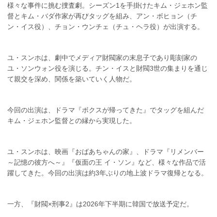
様々な事件に挑む捜査劇。シーズン1を手掛けたキム・ジェホン監
督とキム・バダ作家が再びタッグを組み、アン・ボヒョン（チ
ン・イス役）、チョン・ウンチェ（チュ・ヘラ役）が出演する。
ユ・スンホは、劇中でメディア財閥家の末息子であり彫刻家の
ユ・ソンウォン役を演じる。チン・イスと財閥3世の集まりを通じ
て親交を深め、関係を築いていく人物だ。
今回の出演は、ドラマ『ボクスが帰ってきた』でタッグを組んだ
キム・ジェホン監督との縁から実現した。
ユ・スンホは、映画『おばあちゃんの家』、ドラマ『リメンバー
～記憶の彼方へ～』『仮面の王 イ・ソン』など、様々な作品で活
躍してきた。今回の出演は約3年ぶりの地上波ドラマ復帰となる。
一方、『財閥×刑事2』は2026年下半期に韓国で放送予定だ。