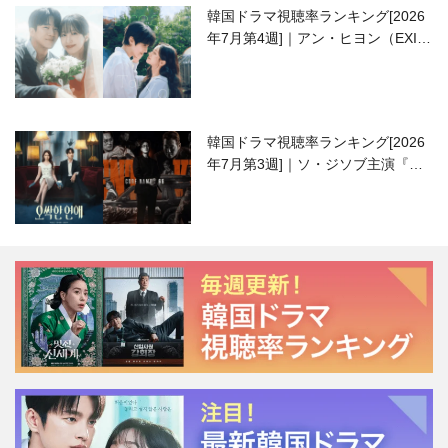
韓国ドラマ視聴率ランキング[2026
年7月第4週]｜アン・ヒヨン（EXID
ハニ）復帰作『愛が来る』に注目！
韓国ドラマ視聴率ランキング[2026
年7月第3週]｜ソ・ジソブ主演『エ
ージェント・キム』が勢い加速！