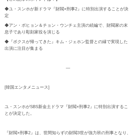
◆ユ・スンホが新ドラマ『財閥×刑事2』に特別出演することが決
定
◆アン・ボヒョン＆チョン・ウンチェ主演の続編で、財閥家の末
息子であり彫刻家役を演じる
◆『ボクスが帰ってきた』キム・ジェホン監督との縁で実現した
出演に注目が集まる
—
[韓国エンタメニュース]
ユ・スンホがSBS新金土ドラマ『財閥×刑事2』に特別出演するこ
とが決定した。
『財閥×刑事2』は、世間知らずの財閥3世が強力班の刑事となり、