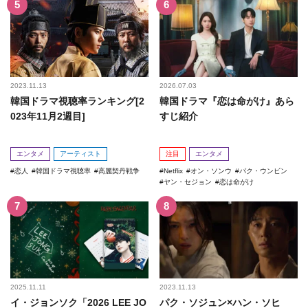
2023.11.13
2026.07.03
韓国ドラマ視聴率ランキング[2
韓国ドラマ『恋は命がけ』あら
023年11月2週目]
すじ紹介
エンタメ
アーティスト
注目
エンタメ
恋人
韓国ドラマ視聴率
高麗契丹戦争
Netflix
オン・ソンウ
パク・ウンビン
ヤン・セジョン
恋は命がけ
2025.11.11
2023.11.13
イ・ジョンソク「2026 LEE JO
パク・ソジュン×ハン・ソヒ