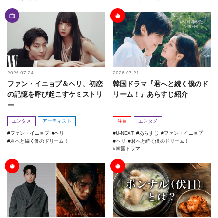
2026.07.24
2026.07.21
ファン・イニョプ＆ヘリ、初恋
韓国ドラマ『君へと続く僕のド
の記憶を呼び起こすケミストリ
リーム！』あらすじ紹介
ー
エンタメ
アーティスト
注目
エンタメ
ファン・イニョプ
ヘリ
U-NEXT
あらすじ
ファン・イニョプ
君へと続く僕のドリーム！
ヘリ
君へと続く僕のドリーム！
韓国ドラマ