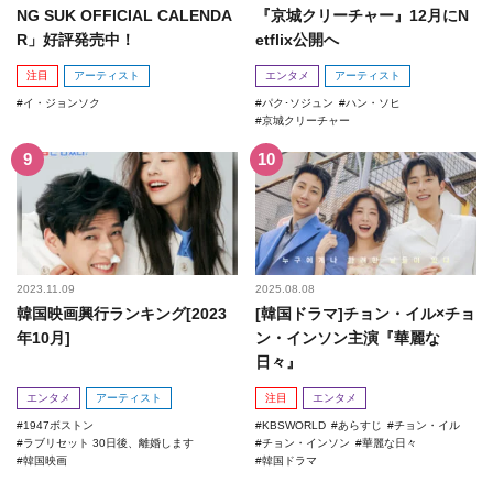
NG SUK OFFICIAL CALENDA
『京城クリーチャー』12月にN
R」好評発売中！
etflix公開へ
注目
アーティスト
エンタメ
アーティスト
イ・ジョンソク
パク･ソジュン
ハン・ソヒ
京城クリーチャー
2023.11.09
2025.08.08
韓国映画興行ランキング[2023
[韓国ドラマ]チョン・イル×チョ
年10月]
ン・インソン主演『華麗な
日々』
エンタメ
アーティスト
注目
エンタメ
1947ボストン
KBSWORLD
あらすじ
チョン・イル
ラブリセット 30日後、離婚します
チョン・インソン
華麗な日々
韓国映画
韓国ドラマ