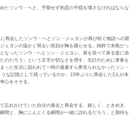
めたソンウ・ヘと、予期せず初恋の平穏を壊さなければならな
りに再会したソンウ・へとソン・ジェヨンが再び紡ぐ物語への
ジェヨンの温かく明るい笑顔が胸を躍らせる。純粋で未熟だっ
となったソンウ・へとソン・ジェヨン。肩を並べて座る姿に添
たのだろう」という文字が切なさを増す。生計のために青春を
まった生活に囚われて一時の逃避すら夢見られなかったソン・
ような記憶として残っているのか、15年ぶりに再会した2人が未
奇心をそそる。
て忘れかけていた自分の過去と再会する、嬉しく、ときめき、
瞬間と、胸にじんとくる瞬間が一緒に訪れるだろう」と期待を