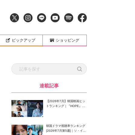
ピックアップ
ショッピング
連載記事
【2026年7月】韓国映画ヒッ
トランキング｜『HOPE』が
首位！8月公開の注目作は？
韓国ドラマ視聴率ランキング
[2026年7月第5週]｜ソ・イン