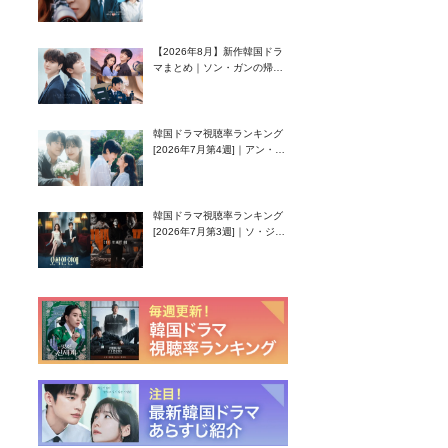
グク主演のラブコメがついに
最終回！
【2026年8月】新作韓国ドラ
マまとめ｜ソン・ガンの帰
還！孤独な天才高校生ピアニ
スト役
韓国ドラマ視聴率ランキング
[2026年7月第4週]｜アン・ヒ
ヨン（EXID ハニ）復帰作
『愛が来る』に注目！
韓国ドラマ視聴率ランキング
[2026年7月第3週]｜ソ・ジソ
ブ主演『エージェント・キ
ム』が勢い加速！