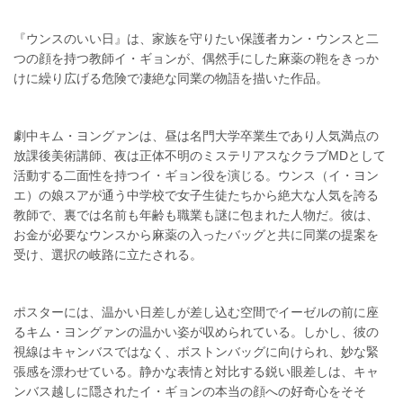
『ウンスのいい日』は、家族を守りたい保護者カン・ウンスと二
つの顔を持つ教師イ・ギョンが、偶然手にした麻薬の鞄をきっか
けに繰り広げる危険で凄絶な同業の物語を描いた作品。
劇中キム・ヨングァンは、昼は名門大学卒業生であり人気満点の
放課後美術講師、夜は正体不明のミステリアスなクラブMDとして
活動する二面性を持つイ・ギョン役を演じる。ウンス（イ・ヨン
エ）の娘スアが通う中学校で女子生徒たちから絶大な人気を誇る
教師で、裏では名前も年齢も職業も謎に包まれた人物だ。彼は、
お金が必要なウンスから麻薬の入ったバッグと共に同業の提案を
受け、選択の岐路に立たされる。
ポスターには、温かい日差しが差し込む空間でイーゼルの前に座
るキム・ヨングァンの温かい姿が収められている。しかし、彼の
視線はキャンバスではなく、ボストンバッグに向けられ、妙な緊
張感を漂わせている。静かな表情と対比する鋭い眼差しは、キャ
ンバス越しに隠されたイ・ギョンの本当の顔への好奇心をそそ