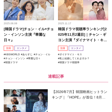
2025.08.08
2025.11.17
[韓国ドラマ]チョン・イル×チョ
韓国ドラマ視聴率ランキング[2
ン・インソン主演『華麗な
025年11月2週目]｜チャン・ギ
日々』
ヨン主演『ダイナマイト・キ
ス』がランクイン！
注目
エンタメ
注目
エンタメ
KBSWORLD
あらすじ
チョン・イル
ダイナマイト・キス
チョン・インソン
華麗な日々
私と結婚してくれますか？
韓国ドラマ
韓国ドラマ視聴率
連載記事
【2026年7月】韓国映画ヒットラン
キング｜『HOPE』が首位！8月公
開の注目作は？