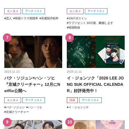
エンタメ
アーティスト
エンタメ
アーティスト
恋人
韓国ドラマ視聴率
高麗契丹戦争
1947ボストン
ラブリセット 30日後、離婚します
韓国映画
2023.11.13
2025.11.11
パク・ソジュン×ハン・ソヒ
イ・ジョンソク「2026 LEE JO
『京城クリーチャー』12月にN
NG SUK OFFICIAL CALENDA
etflix公開へ
R」好評発売中！
エンタメ
アーティスト
注目
アーティスト
パク･ソジュン
ハン・ソヒ
イ・ジョンソク
京城クリーチャー