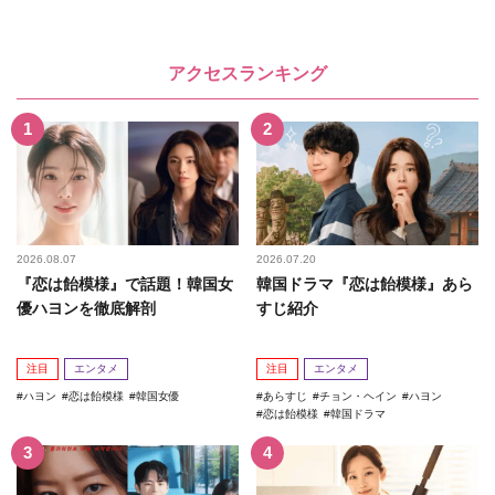
アクセスランキング
2026.08.07
2026.07.20
『恋は飴模様』で話題！韓国女
韓国ドラマ『恋は飴模様』あら
優ハヨンを徹底解剖
すじ紹介
注目
エンタメ
注目
エンタメ
ハヨン
恋は飴模様
韓国女優
あらすじ
チョン・ヘイン
ハヨン
恋は飴模様
韓国ドラマ