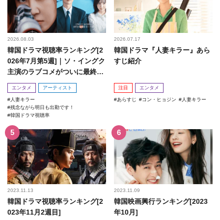
2026.08.03
2026.07.17
韓国ドラマ視聴率ランキング[2
韓国ドラマ『人妻キラー』あら
026年7月第5週]｜ソ・イングク
すじ紹介
主演のラブコメがついに最終
回！
エンタメ
アーティスト
注目
エンタメ
人妻キラー
あらすじ
コン・ヒョジン
人妻キラー
残念ながら明日も出勤です！
韓国ドラマ視聴率
2023.11.13
2023.11.09
韓国ドラマ視聴率ランキング[2
韓国映画興行ランキング[2023
023年11月2週目]
年10月]