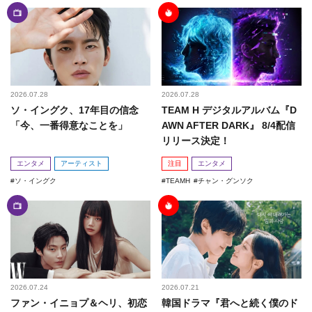
2026.07.28
2026.07.28
ソ・イングク、17年目の信念
TEAM H デジタルアルバム『D
「今、一番得意なことを」
AWN AFTER DARK』 8/4配信
リリース決定！
エンタメ
アーティスト
注目
エンタメ
ソ・イングク
TEAMH
チャン・グンソク
2026.07.24
2026.07.21
ファン・イニョプ＆ヘリ、初恋
韓国ドラマ『君へと続く僕のド