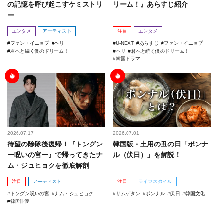
の記憶を呼び起こすケミストリ
リーム！』あらすじ紹介
ー
エンタメ
アーティスト
注目
エンタメ
ファン・イニョプ
ヘリ
U-NEXT
あらすじ
ファン・イニョプ
君へと続く僕のドリーム！
ヘリ
君へと続く僕のドリーム！
韓国ドラマ
2026.07.17
2026.07.01
待望の除隊後復帰！『トングン
韓国版・土用の丑の日「ポンナ
ー呪いの宮ー』で帰ってきたナ
ル（伏日）」を解説！
ム・ジュヒョクを徹底解剖
注目
アーティスト
注目
ライフスタイル
トングン呪いの宮
ナム・ジュヒョク
サムゲタン
ポンナル
伏日
韓国文化
韓国俳優