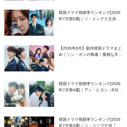
韓国ドラマ視聴率ランキング[2026
年7月第5週]｜ソ・イングク主演の
ラブコメがついに最終回！
【2026年8月】新作韓国ドラマまと
め｜ソン・ガンの帰還！孤独な天才
高校生ピアニスト役
韓国ドラマ視聴率ランキング[2026
年7月第4週]｜アン・ヒヨン（EXID
ハニ）復帰作『愛が来る』に注目！
韓国ドラマ視聴率ランキング[2026
年7月第3週]｜ソ・ジソブ主演『エ