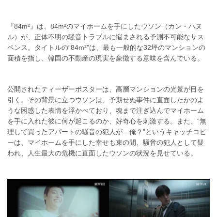
『84m²』は、84m²のマイホームを手にしたウソン（カン・ハヌ
ル）が、正体不明の騒音トラブルに悩まされる予測不可能なサス
ペンス。タイトルの“84m²”は、最も一般的な32坪のマンションの
面積を指し、韓国の不動産の現実を象徴する意味を含んでいる。
公開されたティーザーポスターは、高層マンションの光景が目を
引く。その背景に立つウソンは、予期せぬ事件に直面したかのよ
うな困惑した表情を浮かべており、魂まで注ぎ込んでマイホーム
を手に入れた彼に何が起こるのか、好奇心を刺激する。また、“無
理して買ったアパートの騒音の犯人が…俺？”というキャッチコピ
ーは、マイホームを手にした幸せも束の間、騒音の犯人として疑
われ、人生最大の危機に直面したウソンの状況を見せている。