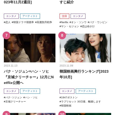
023年11月2週目]
すじ紹介
エンタメ
アーティスト
注目
エンタメ
恋人
韓国ドラマ視聴率
高麗契丹戦争
Netflix
オン・ソンウ
パク・ウンビン
ヤン・セジョン
恋は命がけ
2023.11.13
2023.11.09
パク・ソジュン×ハン・ソヒ
韓国映画興行ランキング[2023
『京城クリーチャー』12月にN
年10月]
etflix公開へ
エンタメ
アーティスト
エンタメ
アーティスト
パク･ソジュン
ハン・ソヒ
1947ボストン
京城クリーチャー
ラブリセット 30日後、離婚します
韓国映画