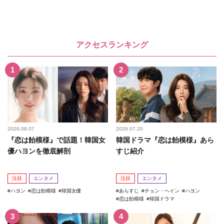
アクセスランキング
2026.08.07
2026.07.20
『恋は飴模様』で話題！韓国女
韓国ドラマ『恋は飴模様』あら
優ハヨンを徹底解剖
すじ紹介
注目
エンタメ
注目
エンタメ
ハヨン
恋は飴模様
韓国女優
あらすじ
チョン・ヘイン
ハヨン
恋は飴模様
韓国ドラマ