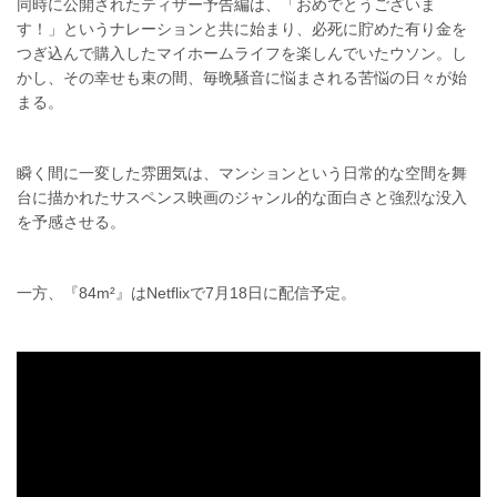
同時に公開されたティザー予告編は、「おめでとうございま
す！」というナレーションと共に始まり、必死に貯めた有り金を
つぎ込んで購入したマイホームライフを楽しんでいたウソン。し
かし、その幸せも束の間、毎晩騒音に悩まされる苦悩の日々が始
まる。
瞬く間に一変した雰囲気は、マンションという日常的な空間を舞
台に描かれたサスペンス映画のジャンル的な面白さと強烈な没入
を予感させる。
一方、『84m²』はNetflixで7月18日に配信予定。