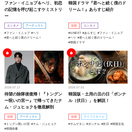
ファン・イニョプ＆ヘリ、初恋
韓国ドラマ『君へと続く僕のド
の記憶を呼び起こすケミストリ
リーム！』あらすじ紹介
ー
エンタメ
アーティスト
注目
エンタメ
ファン・イニョプ
ヘリ
U-NEXT
あらすじ
ファン・イニョプ
君へと続く僕のドリーム！
ヘリ
君へと続く僕のドリーム！
韓国ドラマ
2026.07.17
2026.07.01
待望の除隊後復帰！『トングン
韓国版・土用の丑の日「ポンナ
ー呪いの宮ー』で帰ってきたナ
ル（伏日）」を解説！
ム・ジュヒョクを徹底解剖
注目
アーティスト
注目
ライフスタイル
トングン呪いの宮
ナム・ジュヒョク
サムゲタン
ポンナル
伏日
韓国文化
韓国俳優