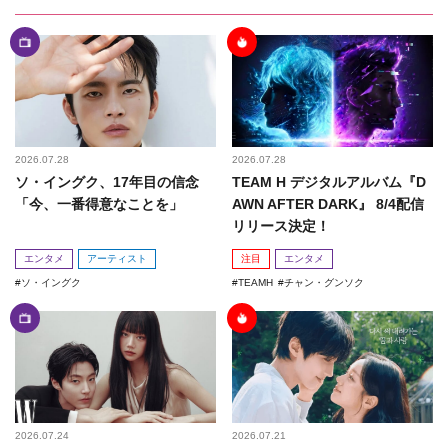
2026.07.28
2026.07.28
ソ・イングク、17年目の信念
TEAM H デジタルアルバム『D
「今、一番得意なことを」
AWN AFTER DARK』 8/4配信
リリース決定！
エンタメ
アーティスト
注目
エンタメ
ソ・イングク
TEAMH
チャン・グンソク
2026.07.24
2026.07.21