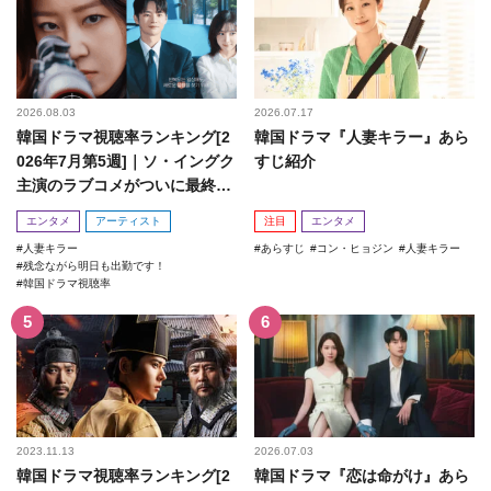
2026.08.03
2026.07.17
韓国ドラマ視聴率ランキング[2
韓国ドラマ『人妻キラー』あら
026年7月第5週]｜ソ・イングク
すじ紹介
主演のラブコメがついに最終
回！
エンタメ
アーティスト
注目
エンタメ
人妻キラー
あらすじ
コン・ヒョジン
人妻キラー
残念ながら明日も出勤です！
韓国ドラマ視聴率
2023.11.13
2026.07.03
韓国ドラマ視聴率ランキング[2
韓国ドラマ『恋は命がけ』あら