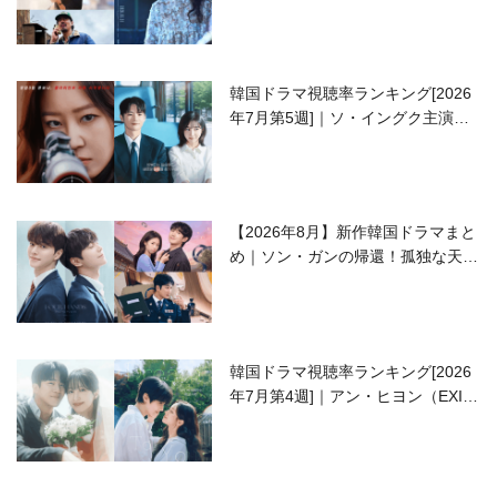
開の注目作は？
韓国ドラマ視聴率ランキング[2026
年7月第5週]｜ソ・イングク主演の
ラブコメがついに最終回！
【2026年8月】新作韓国ドラマまと
め｜ソン・ガンの帰還！孤独な天才
高校生ピアニスト役
韓国ドラマ視聴率ランキング[2026
年7月第4週]｜アン・ヒヨン（EXID
ハニ）復帰作『愛が来る』に注目！