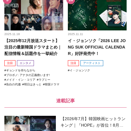
2025.11.18
2025.11.11
【2025年12月放送スタート】
イ・ジョンソク「2026 LEE JO
注目の最新韓国ドラマまとめ｜
NG SUK OFFICIAL CALENDA
配信情報＆話題作を一挙紹介
R」好評発売中！
注目
エンタメ
注目
アーティスト
ギョンドを待ちながら
イ・ジョンソク
プロボノ: アナタの正義救います!
メイド・イン・コリア
ラブミー
告白の代価
明日はきっと
韓国ドラマ
連載記事
【2026年7月】韓国映画ヒットラン
キング｜『HOPE』が首位！8月公