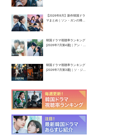
グク主演のラブコメがついに
最終回！
【2026年8月】新作韓国ドラ
マまとめ｜ソン・ガンの帰
還！孤独な天才高校生ピアニ
スト役
韓国ドラマ視聴率ランキング
[2026年7月第4週]｜アン・ヒ
ヨン（EXID ハニ）復帰作
『愛が来る』に注目！
韓国ドラマ視聴率ランキング
[2026年7月第3週]｜ソ・ジソ
ブ主演『エージェント・キ
ム』が勢い加速！