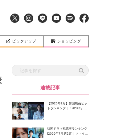
ピックアップ
ショッピング
表
連載記事
【2026年7月】韓国映画ヒッ
トランキング｜『HOPE』が
首位！8月公開の注目作は？
韓国ドラマ視聴率ランキング
[2026年7月第5週]｜ソ・イン