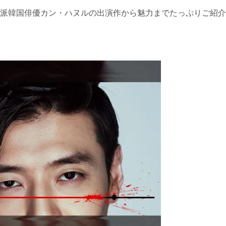
派韓国俳優カン・ハヌルの出演作から魅力までたっぷりご紹介