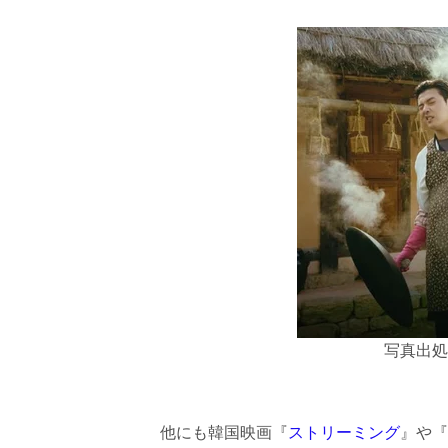
写真出処：
他にも韓国映画『
ストリーミング
』や『