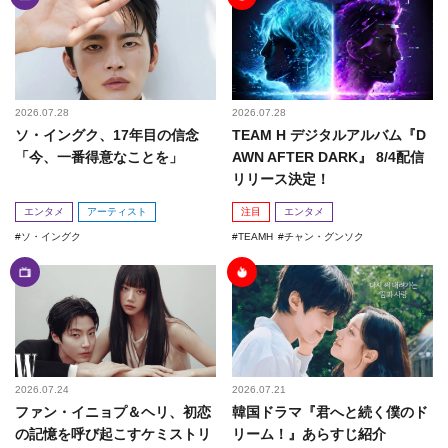
2026.07.28
2026.07.28
ソ・イングク、17年目の信念
TEAM H デジタルアルバム『D
「今、一番得意なことを」
AWN AFTER DARK』 8/4配信
リリース決定！
エンタメ
アーティスト
注目
エンタメ
ソ・イングク
TEAMH
チャン・グンソク
2026.07.24
2026.07.21
ファン・イニョプ＆ヘリ、初恋
韓国ドラマ『君へと続く僕のド
の記憶を呼び起こすケミストリ
リーム！』あらすじ紹介