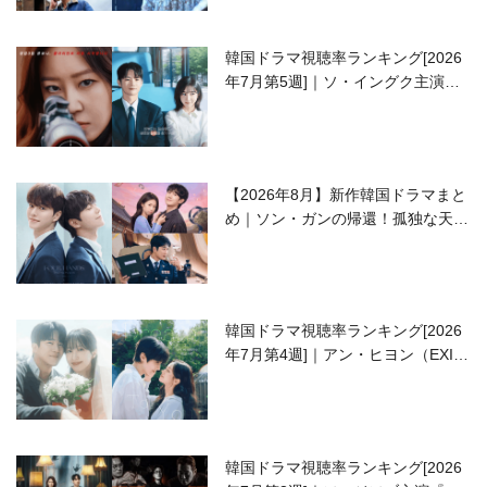
韓国ドラマ視聴率ランキング[2026
年7月第5週]｜ソ・イングク主演の
ラブコメがついに最終回！
【2026年8月】新作韓国ドラマまと
め｜ソン・ガンの帰還！孤独な天才
高校生ピアニスト役
韓国ドラマ視聴率ランキング[2026
年7月第4週]｜アン・ヒヨン（EXID
ハニ）復帰作『愛が来る』に注目！
韓国ドラマ視聴率ランキング[2026