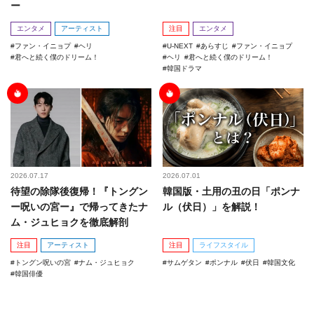
ー
エンタメ
アーティスト
注目
エンタメ
ファン・イニョプ
ヘリ
U-NEXT
あらすじ
ファン・イニョプ
君へと続く僕のドリーム！
ヘリ
君へと続く僕のドリーム！
韓国ドラマ
2026.07.17
2026.07.01
待望の除隊後復帰！『トングン
韓国版・土用の丑の日「ポンナ
ー呪いの宮ー』で帰ってきたナ
ル（伏日）」を解説！
ム・ジュヒョクを徹底解剖
注目
アーティスト
注目
ライフスタイル
トングン呪いの宮
ナム・ジュヒョク
サムゲタン
ポンナル
伏日
韓国文化
韓国俳優