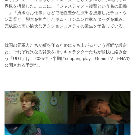
界観を構築した。ここに、『ジャスティス－復讐という名の正義
－』『貞淑なお仕事』などで感性豊かな演出を披露したチョ・ウ
ン監督と、脚本を担当したキム・サンユン作家がタッグを組み、
完成度の高い愉快なアクションコメディの誕生を予告している。
韓国の元軍人たちが町を守るために立ち上がるという新鮮な設定
と、それぞれ異なる背景を持つキャラクターたちが愉快に絡み合
う『UDT』は、2025年下半期にcoupang play、Genie TV、ENAで
公開される予定だ。