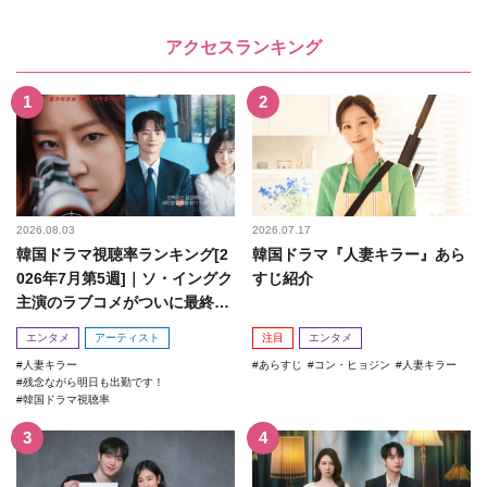
アクセスランキング
2026.08.03
2026.07.17
韓国ドラマ視聴率ランキング[2
韓国ドラマ『人妻キラー』あら
026年7月第5週]｜ソ・イングク
すじ紹介
主演のラブコメがついに最終
回！
エンタメ
アーティスト
注目
エンタメ
人妻キラー
あらすじ
コン・ヒョジン
人妻キラー
残念ながら明日も出勤です！
韓国ドラマ視聴率