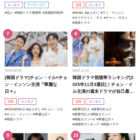
エンタメ
アーティスト
注目
エンタメ
恋人
韓国ドラマ視聴率
高麗契丹戦争
Netflix
あらすじ
アン・ウンジン
ダイナマイト・キス
チャン・ギヨン
韓国ドラマ
2025.08.08
2025.11.25
[韓国ドラマ]チョン・イル×チョ
韓国ドラマ視聴率ランキング[2
ン・インソン主演『華麗な
025年11月3週目]｜チョン・イ
日々』
ル主演の週末ドラマが自己最高
記録を更新！
注目
エンタメ
注目
エンタメ
KBSWORLD
あらすじ
チョン・イル
復讐代行人
復讐代行人3
チョン・インソン
華麗な日々
復讐代行人3模範タクシー
韓国ドラマ
模範タクシー3
華麗な日々
視聴率ランキング
韓国ドラマ