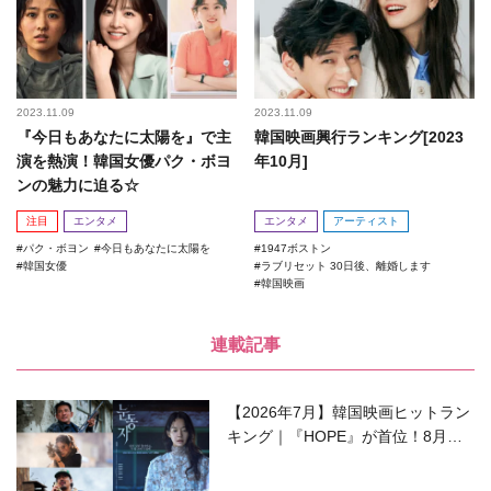
2023.11.09
2023.11.09
『今日もあなたに太陽を』で主
韓国映画興行ランキング[2023
演を熱演！韓国女優パク・ボヨ
年10月]
ンの魅力に迫る☆
注目
エンタメ
エンタメ
アーティスト
パク・ボヨン
今日もあなたに太陽を
1947ボストン
韓国女優
ラブリセット 30日後、離婚します
韓国映画
連載記事
【2026年7月】韓国映画ヒットラン
キング｜『HOPE』が首位！8月公
開の注目作は？