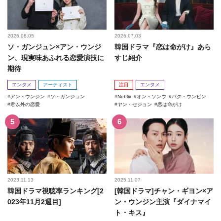
2026.08.05
2026.07.03
ソ・ガンジュン×アン・ウンジ
韓国ドラマ『恋は命がけ』あら
ン、現実味あふれる恋愛演技に
すじ紹介
期待
エンタメ
アーティスト
注目
エンタメ
アン・ウンジン
ソ・ガンジュン
Netflix
オン・ソンウ
パク・ウンビン
君以外の恋愛
ヤン・セジョン
恋は命がけ
2023.11.13
2025.11.07
韓国ドラマ視聴率ランキング[2
[韓国ドラマ]チャン・ギヨン×ア
023年11月2週目]
ン・ウンジン主演『ダイナマイ
ト・キス』