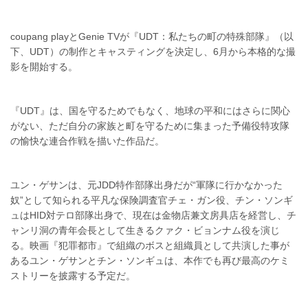
coupang playとGenie TVが『UDT：私たちの町の特殊部隊』（以
下、UDT）の制作とキャスティングを決定し、6月から本格的な撮
影を開始する。
『UDT』は、国を守るためでもなく、地球の平和にはさらに関心
がない、ただ自分の家族と町を守るために集まった予備役特攻隊
の愉快な連合作戦を描いた作品だ。
ユン・ゲサンは、元JDD特作部隊出身だが“軍隊に行かなかった
奴”として知られる平凡な保険調査官チェ・ガン役、チン・ソンギ
ュはHID対テロ部隊出身で、現在は金物店兼文房具店を経営し、チ
ャンリ洞の青年会長として生きるクァク・ビョンナム役を演じ
る。映画『犯罪都市』で組織のボスと組織員として共演した事が
あるユン・ゲサンとチン・ソンギュは、本作でも再び最高のケミ
ストリーを披露する予定だ。