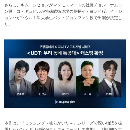
さらに、キム・ジヒョンがマンモスマートの社長チョン・ナムヨ
ン役、コ・ギュピルが特殊武術道場の館長イ・ヨンヒ役、イ・ジ
ョンハがソウル工科大学生パク・ジョンファン役で出演が決定し
た。
本作は、『ミッシング～彼らがいた～』シリーズで深い物語を披
露したバン・ギリ作家がクリエイターとして参加し、独創的な世