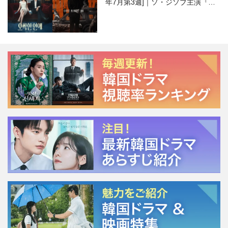
年7月第3週]｜ソ・ジソブ主演『エ
ージェント・キム』が勢い加速！