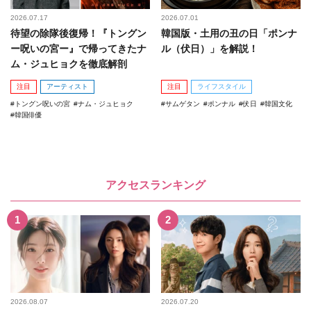
2026.07.17
2026.07.01
待望の除隊後復帰！『トングン
韓国版・土用の丑の日「ポンナ
ー呪いの宮ー』で帰ってきたナ
ル（伏日）」を解説！
ム・ジュヒョクを徹底解剖
注目
アーティスト
注目
ライフスタイル
トングン呪いの宮
ナム・ジュヒョク
サムゲタン
ポンナル
伏日
韓国文化
韓国俳優
アクセスランキング
2026.08.07
2026.07.20