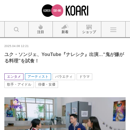
注目
新着
ショップ
2025.04.08 12:21
ユク・ソンジェ、YouTube『ナレシク』出演…“鬼が嫌が
る料理”を試食！
エンタメ
アーティスト
バラエティ
ドラマ
歌手・アイドル
俳優・女優