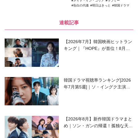
メイド・イン・コリア
ラブミー
告白の代価
明日はきっと
韓国ドラマ
連載記事
【2026年7月】韓国映画ヒットラン
キング｜『HOPE』が首位！8月公
開の注目作は？
韓国ドラマ視聴率ランキング[2026
年7月第5週]｜ソ・イングク主演の
ラブコメがついに最終回！
【2026年8月】新作韓国ドラマまと
め｜ソン・ガンの帰還！孤独な天才
高校生ピアニスト役