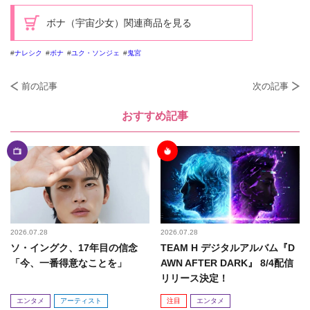
ボナ（宇宙少女）関連商品を見る
ナレシク
ボナ
ユク・ソンジェ
鬼宮
前の記事
次の記事
おすすめ記事
2026.07.28
2026.07.28
ソ・イングク、17年目の信念
TEAM H デジタルアルバム『D
「今、一番得意なことを」
AWN AFTER DARK』 8/4配信
リリース決定！
エンタメ
アーティスト
注目
エンタメ