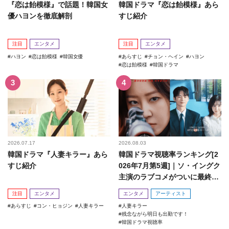
『恋は飴模様』で話題！韓国女
韓国ドラマ『恋は飴模様』あら
優ハヨンを徹底解剖
すじ紹介
注目
エンタメ
注目
エンタメ
ハヨン
恋は飴模様
韓国女優
あらすじ
チョン・ヘイン
ハヨン
恋は飴模様
韓国ドラマ
2026.07.17
2026.08.03
韓国ドラマ『人妻キラー』あら
韓国ドラマ視聴率ランキング[2
すじ紹介
026年7月第5週]｜ソ・イングク
主演のラブコメがついに最終
回！
注目
エンタメ
エンタメ
アーティスト
あらすじ
コン・ヒョジン
人妻キラー
人妻キラー
残念ながら明日も出勤です！
韓国ドラマ視聴率