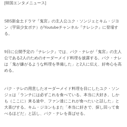
[韓国エンタメニュース]
SBS新金土ドラマ『鬼宮』の主人公ユク・ソンジェとキム・ジヨ
ン（宇宙少女ボナ）がYoutubeチャンネル『ナレシク』に登場す
る。
9日に公開予定の『ナレシク』では、パク・ナレが『鬼宮』の主人
公である2人のためのオーダーメイド料理を披露する。パク・ナレ
は「鬼が嫌がるような料理を準備した」と2人に伝え、好奇心を高
める。
パク・ナレの用意したオーダーメイド料理を目にしたユク・ソン
ジェは「ランチには必ずこれを食べている。本当に大好き。しか
も（ここに）来る途中、ファン達にこれが食べたいと話した」と
大喜びする。キム・ジヨンもまた「本当に好きで、探し回って食
べるほどだ」と話し、パク・ナレを喜ばせる。