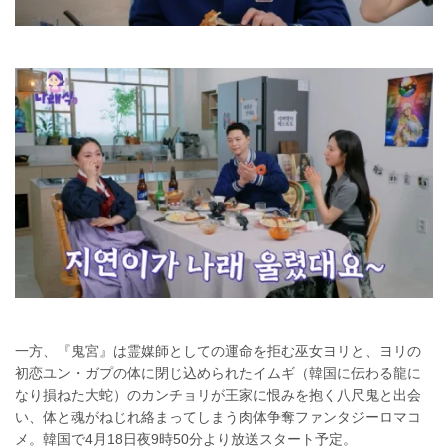
一方、『鬼宮』は霊媒師としての運命を拒む巫女ヨリと、ヨリの
初恋ユン・ガプの体に閉じ込められたイムギ（韓国に伝わる龍に
なり損ねた大蛇）のカンチョリが王家に恨みを抱く八尺鬼と出会
い、体と魂がねじれ絡まってしまう肉体争奪ファンタジーロマコ
メ。韓国で4月18日夜9時50分より放送スタート予定。