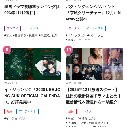
2023.11.13
2023.11.13
韓国ドラマ視聴率ランキング[2
パク・ソジュン×ハン・ソヒ
023年11月2週目]
『京城クリーチャー』12月にN
etflix公開へ
エンタメ
アーティスト
エンタメ
アーティスト
恋人
韓国ドラマ視聴率
高麗契丹戦争
パク･ソジュン
ハン・ソヒ
京城クリーチャー
2025.11.11
2025.11.18
イ・ジョンソク「2026 LEE JO
【2025年12月放送スタート】
NG SUK OFFICIAL CALENDA
注目の最新韓国ドラマまとめ｜
R」好評発売中！
配信情報＆話題作を一挙紹介
注目
アーティスト
注目
エンタメ
イ・ジョンソク
ギョンドを待ちながら
プロボノ: アナタの正義救います!