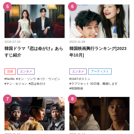
2026.07.03
2023.11.09
韓国ドラマ『恋は命がけ』あら
韓国映画興行ランキング[2023
すじ紹介
年10月]
注目
エンタメ
エンタメ
アーティスト
Netflix
オン・ソンウ
パク・ウンビン
1947ボストン
ヤン・セジョン
恋は命がけ
ラブリセット 30日後、離婚します
韓国映画