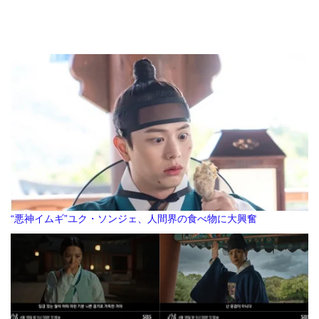
“悪神イムギ”ユク・ソンジェ、人間界の食べ物に大興奮