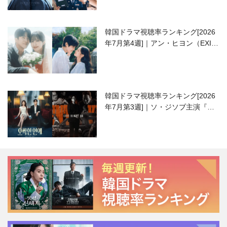
韓国ドラマ視聴率ランキング[2026
年7月第4週]｜アン・ヒヨン（EXID
ハニ）復帰作『愛が来る』に注目！
韓国ドラマ視聴率ランキング[2026
年7月第3週]｜ソ・ジソブ主演『エ
ージェント・キム』が勢い加速！