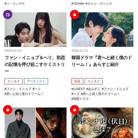
ソ・イングク
TEAMH
チャン・グンソク
2026.07.24
2026.07.21
ファン・イニョプ＆ヘリ、初恋
韓国ドラマ『君へと続く僕のド
の記憶を呼び起こすケミストリ
リーム！』あらすじ紹介
ー
エンタメ
アーティスト
注目
エンタメ
ファン・イニョプ
ヘリ
U-NEXT
あらすじ
ファン・イニョプ
君へと続く僕のドリーム！
ヘリ
君へと続く僕のドリーム！
韓国ドラマ