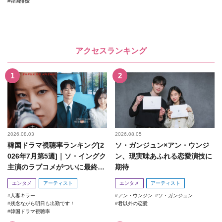
韓国俳優
アクセスランキング
2026.08.03
2026.08.05
韓国ドラマ視聴率ランキング[2
ソ・ガンジュン×アン・ウンジ
026年7月第5週]｜ソ・イングク
ン、現実味あふれる恋愛演技に
主演のラブコメがついに最終
期待
回！
エンタメ
アーティスト
エンタメ
アーティスト
人妻キラー
アン・ウンジン
ソ・ガンジュン
残念ながら明日も出勤です！
君以外の恋愛
韓国ドラマ視聴率