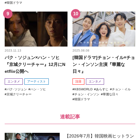
韓国ドラマ
2023.11.13
2025.08.08
パク・ソジュン×ハン・ソヒ
[韓国ドラマ]チョン・イル×チョ
『京城クリーチャー』12月にN
ン・インソン主演『華麗な
etflix公開へ
日々』
エンタメ
アーティスト
注目
エンタメ
パク･ソジュン
ハン・ソヒ
KBSWORLD
あらすじ
チョン・イル
京城クリーチャー
チョン・インソン
華麗な日々
韓国ドラマ
連載記事
【2026年7月】韓国映画ヒットラン