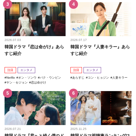
2026.07.03
2026.07.17
韓国ドラマ『恋は命がけ』あら
韓国ドラマ『人妻キラー』あら
すじ紹介
すじ紹介
注目
エンタメ
注目
エンタメ
Netflix
オン・ソンウ
パク・ウンビン
あらすじ
コン・ヒョジン
人妻キラー
ヤン・セジョン
恋は命がけ
2026.07.21
2025.11.25
韓国ドラマ『君へと続く僕のド
韓国ドラマ視聴率ランキング[2