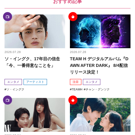
おすすめ記事
2026.07.28
2026.07.28
ソ・イングク、17年目の信念
TEAM H デジタルアルバム『D
「今、一番得意なことを」
AWN AFTER DARK』 8/4配信
リリース決定！
エンタメ
アーティスト
注目
エンタメ
ソ・イングク
TEAMH
チャン・グンソク