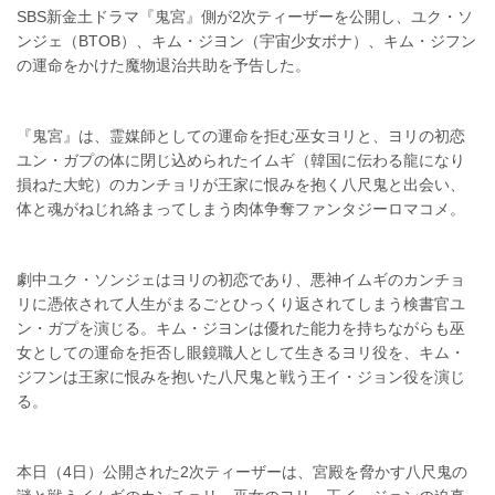
SBS新金土ドラマ『鬼宮』側が2次ティーザーを公開し、ユク・ソ
ンジェ（BTOB）、キム・ジヨン（宇宙少女ボナ）、キム・ジフン
の運命をかけた魔物退治共助を予告した。
『鬼宮』は、霊媒師としての運命を拒む巫女ヨリと、ヨリの初恋
ユン・ガプの体に閉じ込められたイムギ（韓国に伝わる龍になり
損ねた大蛇）のカンチョリが王家に恨みを抱く八尺鬼と出会い、
体と魂がねじれ絡まってしまう肉体争奪ファンタジーロマコメ。
劇中ユク・ソンジェはヨリの初恋であり、悪神イムギのカンチョ
リに憑依されて人生がまるごとひっくり返されてしまう検書官ユ
ン・ガプを演じる。キム・ジヨンは優れた能力を持ちながらも巫
女としての運命を拒否し眼鏡職人として生きるヨリ役を、キム・
ジフンは王家に恨みを抱いた八尺鬼と戦う王イ・ジョン役を演じ
る。
本日（4日）公開された2次ティーザーは、宮殿を脅かす八尺鬼の