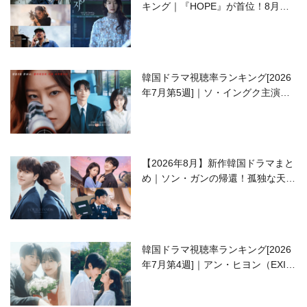
キング｜『HOPE』が首位！8月公
開の注目作は？
韓国ドラマ視聴率ランキング[2026
年7月第5週]｜ソ・イングク主演の
ラブコメがついに最終回！
【2026年8月】新作韓国ドラマまと
め｜ソン・ガンの帰還！孤独な天才
高校生ピアニスト役
韓国ドラマ視聴率ランキング[2026
年7月第4週]｜アン・ヒヨン（EXID
ハニ）復帰作『愛が来る』に注目！