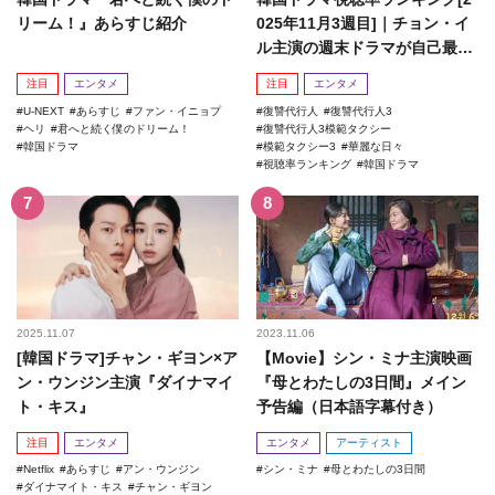
リーム！』あらすじ紹介
025年11月3週目]｜チョン・イ
ル主演の週末ドラマが自己最高
記録を更新！
注目
エンタメ
注目
エンタメ
U-NEXT
あらすじ
ファン・イニョプ
復讐代行人
復讐代行人3
ヘリ
君へと続く僕のドリーム！
復讐代行人3模範タクシー
韓国ドラマ
模範タクシー3
華麗な日々
視聴率ランキング
韓国ドラマ
2025.11.07
2023.11.06
[韓国ドラマ]チャン・ギヨン×ア
【Movie】シン・ミナ主演映画
ン・ウンジン主演『ダイナマイ
『母とわたしの3日間』メイン
ト・キス』
予告編（日本語字幕付き）
注目
エンタメ
エンタメ
アーティスト
Netflix
あらすじ
アン・ウンジン
シン・ミナ
母とわたしの3日間
ダイナマイト・キス
チャン・ギヨン