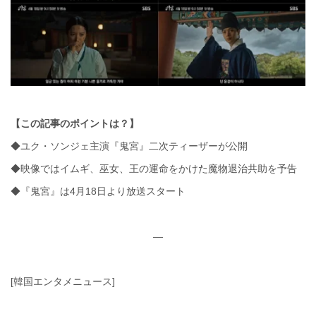
【この記事のポイントは？】
◆ユク・ソンジェ主演『鬼宮』二次ティーザーが公開
◆映像ではイムギ、巫女、王の運命をかけた魔物退治共助を予告
◆『鬼宮』は4月18日より放送スタート
—
[韓国エンタメニュース]