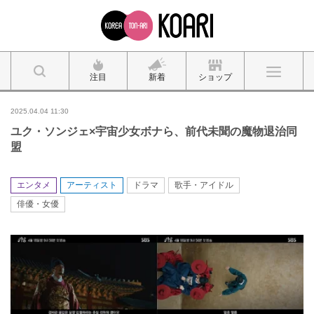
注目
新着
ショップ
2025.04.04 11:30
ユク・ソンジェ×宇宙少女ボナら、前代未聞の魔物退治同
盟
エンタメ
アーティスト
ドラマ
歌手・アイドル
俳優・女優