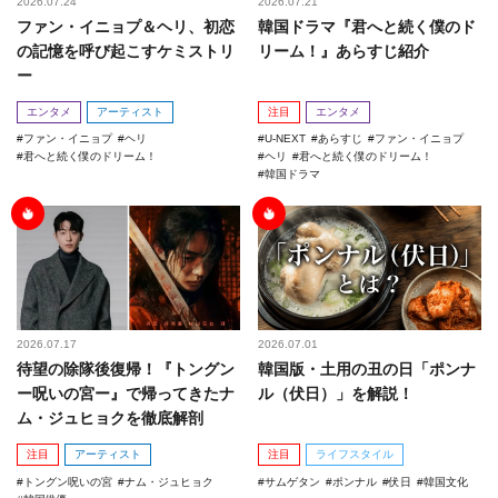
2026.07.24
2026.07.21
ファン・イニョプ＆ヘリ、初恋
韓国ドラマ『君へと続く僕のド
の記憶を呼び起こすケミストリ
リーム！』あらすじ紹介
ー
エンタメ
アーティスト
注目
エンタメ
ファン・イニョプ
ヘリ
U-NEXT
あらすじ
ファン・イニョプ
君へと続く僕のドリーム！
ヘリ
君へと続く僕のドリーム！
韓国ドラマ
2026.07.17
2026.07.01
待望の除隊後復帰！『トングン
韓国版・土用の丑の日「ポンナ
ー呪いの宮ー』で帰ってきたナ
ル（伏日）」を解説！
ム・ジュヒョクを徹底解剖
注目
アーティスト
注目
ライフスタイル
トングン呪いの宮
ナム・ジュヒョク
サムゲタン
ポンナル
伏日
韓国文化