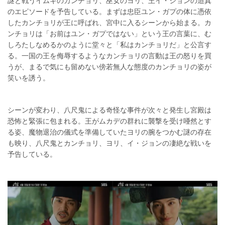
謎と戦うイムギのカンチョリ、巫女のヨリ、王イ・ジョンの迫真
のエピソードを予告している。まずは忠臣ユン・ガプの体に憑依
したカンチョリが王に呼ばれ、宮中に入るシーンから始まる。カ
ンチョリは「お前はユン・ガプではない」という王の言葉に、む
しろたしなめるかのように堂々と「私はカンチョリだ」と公言す
る。一国の王を侮辱するようなカンチョリの言動は王の怒りを買
うが、まるで気にも留めない傍若無人な態度のカンチョリの姿が
笑いを誘う。
シーンが変わり、八尺鬼による奇怪な事件が次々と発生し宮殿は
恐怖と緊張に包まれる。王がムカデの群れに襲撃を受け唖然とす
る姿、魔物退治の儀式を準備していたヨリの腕をつかむ謎の存在
も映り、八尺鬼とカンチョリ、ヨリ、イ・ジョンの凄絶な戦いを
予告している。