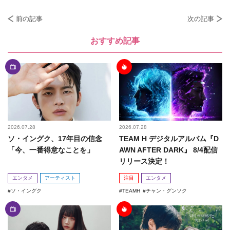
前の記事
次の記事
おすすめ記事
2026.07.28
2026.07.28
ソ・イングク、17年目の信念
TEAM H デジタルアルバム『D
「今、一番得意なことを」
AWN AFTER DARK』 8/4配信
リリース決定！
エンタメ
アーティスト
注目
エンタメ
ソ・イングク
TEAMH
チャン・グンソク