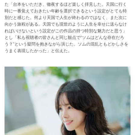
た「台本をいただき、徹夜するほど楽しく拝見した。天国に行く
時に一番覚えておきたい年齢を選択できるという設定がとても特
別だと感じた。何より天国で人生が終わるのではなく、また次に
向かう旅程がある。天国でも現世のように人生を幸せに送らなけ
ればいけないという設定がこの作品の持つ特別な魅力だと思う」
とし「私も視聴者の皆さんと同じ観点で“ソムはどんな存在だろ
う？”という疑問を抱きながら演じた。ソムの混乱ともどかしさを
うまく表現したかった」と伝えた。