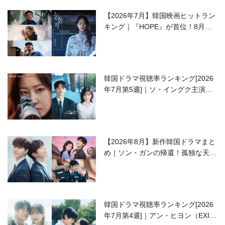
【2026年7月】韓国映画ヒットラン
キング｜『HOPE』が首位！8月公
開の注目作は？
韓国ドラマ視聴率ランキング[2026
年7月第5週]｜ソ・イングク主演の
ラブコメがついに最終回！
【2026年8月】新作韓国ドラマまと
め｜ソン・ガンの帰還！孤独な天才
高校生ピアニスト役
韓国ドラマ視聴率ランキング[2026
年7月第4週]｜アン・ヒヨン（EXID