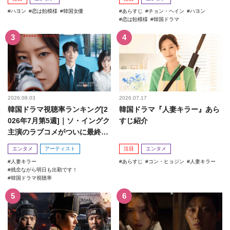
ハヨン
恋は飴模様
韓国女優
あらすじ
チョン・ヘイン
ハヨン
恋は飴模様
韓国ドラマ
2026.08.03
2026.07.17
韓国ドラマ視聴率ランキング[2
韓国ドラマ『人妻キラー』あら
026年7月第5週]｜ソ・イングク
すじ紹介
主演のラブコメがついに最終
回！
エンタメ
アーティスト
注目
エンタメ
人妻キラー
あらすじ
コン・ヒョジン
人妻キラー
残念ながら明日も出勤です！
韓国ドラマ視聴率