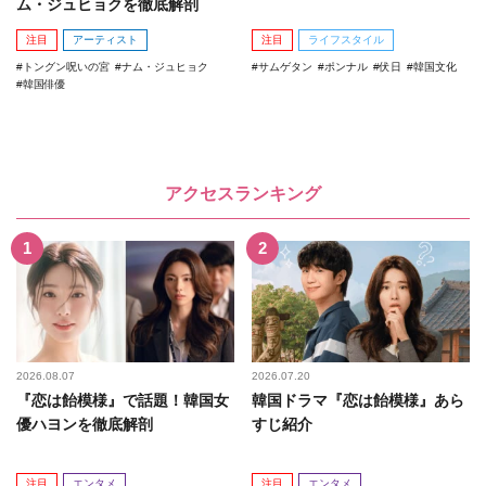
ム・ジュヒョクを徹底解剖
注目
アーティスト
注目
ライフスタイル
トングン呪いの宮
ナム・ジュヒョク
サムゲタン
ポンナル
伏日
韓国文化
韓国俳優
アクセスランキング
2026.08.07
2026.07.20
『恋は飴模様』で話題！韓国女
韓国ドラマ『恋は飴模様』あら
優ハヨンを徹底解剖
すじ紹介
注目
エンタメ
注目
エンタメ