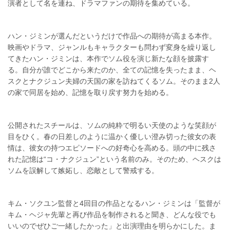
演者として名を連ね、ドラマファンの期待を集めている。
ハン・ジミンが選んだというだけで作品への期待が高まる本作。
映画やドラマ、ジャンルもキャラクターも問わず変身を繰り返し
てきたハン・ジミンは、本作でソム役を演じ新たな顔を披露す
る。自分が誰でどこから来たのか、全ての記憶を失ったまま、ヘ
スクとナクジュン夫婦の天国の家を訪ねてくるソム。そのまま2人
の家で同居を始め、記憶を取り戻す努力を始める。
公開されたスチールは、ソムの純粋で明るい天使のような笑顔が
目をひく。春の日差しのように温かく優しい澄み切った彼女の表
情は、彼女の持つエピソードへの好奇心を高める。頭の中に残さ
れた記憶は“コ・ナクジュン”という名前のみ。そのため、ヘスクは
ソムを誤解して嫉妬し、恋敵として警戒する。
キム・ソクユン監督と4回目の作品となるハン・ジミンは「監督が
キム・ヘジャ先輩と再び作品を制作されると聞き、どんな役でも
いいのでぜひご一緒したかった」と出演理由を明らかにした。ま