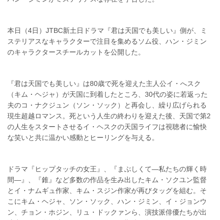
本日（4日）JTBC新土日ドラマ『君は天国でも美しい』側が、ミ
ステリアスなキャラクターで注目を集めるソム役、ハン・ジミン
のキャラクタースチールカットを公開した。
『君は天国でも美しい』は80歳で死を迎えた主人公イ・へスク
（キム・ヘジャ）が天国に到着したところ、30代の姿に若返った
夫のコ・ナクジュン（ソン・ソック）と再会し、繰り広げられる
現生超越ロマンス。死という人生の終わりを迎えた後、天国で第2
の人生をスタートさせるイ・ヘスクの天国ライフは視聴者に愉快
な笑いと共に温かい感動とヒーリングを与える。
ドラマ『ヒップタッチの女王』、『まぶしくて―私たちの輝く時
間―』、『錐』など多数の作品を生み出したキム・ソクユン監督
とイ・ナムギュ作家、キム・スジン作家が再びタッグを組む。そ
こにキム・ヘジャ、ソン・ソック、ハン・ジミン、イ・ジョンウ
ン、チョン・ホジン、リュ・ドックァンら、演技派俳優たちが出