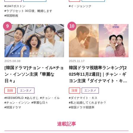
1947ボストン
イ・ジョンソク
ラブリセット 30日後、離婚します
韓国映画
2025.08.08
2025.11.17
[韓国ドラマ]チョン・イル×チョ
韓国ドラマ視聴率ランキング[2
ン・インソン主演『華麗な
025年11月2週目]｜チャン・ギ
日々』
ヨン主演『ダイナマイト・キ
ス』がランクイン！
注目
エンタメ
注目
エンタメ
KBSWORLD
あらすじ
チョン・イル
ダイナマイト・キス
チョン・インソン
華麗な日々
私と結婚してくれますか？
韓国ドラマ
韓国ドラマ視聴率
連載記事