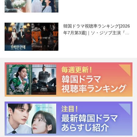
ハニ）復帰作『愛が来る』に注目！
韓国ドラマ視聴率ランキング[2026
年7月第3週]｜ソ・ジソブ主演『エ
ージェント・キム』が勢い加速！