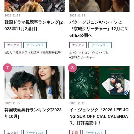
2023.11.13
2023.11.13
韓国ドラマ視聴率ランキング[2
パク・ソジュン×ハン・ソヒ
023年11月2週目]
『京城クリーチャー』12月にN
etflix公開へ
エンタメ
アーティスト
エンタメ
アーティスト
恋人
韓国ドラマ視聴率
高麗契丹戦争
パク･ソジュン
ハン・ソヒ
京城クリーチャー
2023.11.09
2025.11.11
韓国映画興行ランキング[2023
イ・ジョンソク「2026 LEE JO
年10月]
NG SUK OFFICIAL CALENDA
R」好評発売中！
エンタメ
アーティスト
注目
アーティスト