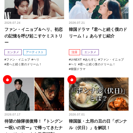
2026.07.24
2026.07.21
ファン・イニョプ＆ヘリ、初恋
韓国ドラマ『君へと続く僕のド
の記憶を呼び起こすケミストリ
リーム！』あらすじ紹介
ー
エンタメ
アーティスト
注目
エンタメ
ファン・イニョプ
ヘリ
U-NEXT
あらすじ
ファン・イニョプ
君へと続く僕のドリーム！
ヘリ
君へと続く僕のドリーム！
韓国ドラマ
2026.07.17
2026.07.01
待望の除隊後復帰！『トングン
韓国版・土用の丑の日「ポンナ
ー呪いの宮ー』で帰ってきたナ
ル（伏日）」を解説！