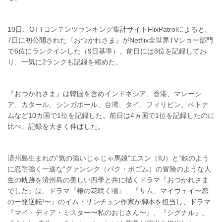
10日、OTTコンテンツランキング集計サイトFlixPatrolによると、
7日に初公開された『おつかれさま』がNetflix全世界TVショー部門
で6位にランクインした（9日基準）。前日には8位を記録してお
り、一気に2ランクも記録を縮めた。
『おつかれさま』は韓国を含めインドネシア、香港、マレーシ
ア、カタール、シンガポール、台湾、タイ、フィリピン、ベトナ
ムなど10カ国で1位を記録した。前日は4ヵ国で1位を記録したのに
比べ、記録を大きく伸ばした。
済州島生まれの“気の強いじゃじゃ馬娘”エスン（IU）と“鉄のよう
に忍耐強く一途な”グァンシク（パク・ボゴム）の冒険のような人
生の軌跡を済州島の美しい四季と共に描くドラマ『おつかれさま
でした』は、ドラマ『椿の花咲く頃』、『サム、マイウェイ〜恋
の一発逆転!〜』のイム・サンチュン作家が脚本を担当し、ドラマ
『マイ・ディア・ミスター〜私のおじさん〜』、『シグナル』、