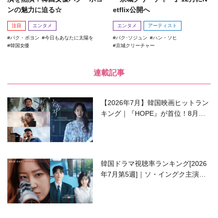
ンの魅力に迫る☆
etflix公開へ
注目
エンタメ
エンタメ
アーティスト
パク・ボヨン
今日もあなたに太陽を
パク･ソジュン
ハン・ソヒ
韓国女優
京城クリーチャー
連載記事
【2026年7月】韓国映画ヒットラン
キング｜『HOPE』が首位！8月公
開の注目作は？
韓国ドラマ視聴率ランキング[2026
年7月第5週]｜ソ・イングク主演の
ラブコメがついに最終回！