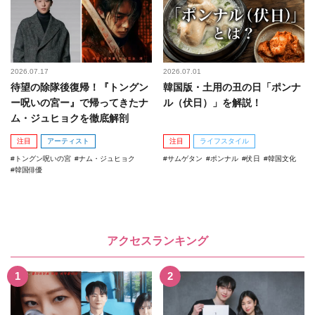
2026.07.17
2026.07.01
待望の除隊後復帰！『トングン
韓国版・土用の丑の日「ポンナ
ー呪いの宮ー』で帰ってきたナ
ル（伏日）」を解説！
ム・ジュヒョクを徹底解剖
注目
アーティスト
注目
ライフスタイル
トングン呪いの宮
ナム・ジュヒョク
サムゲタン
ポンナル
伏日
韓国文化
韓国俳優
アクセスランキング