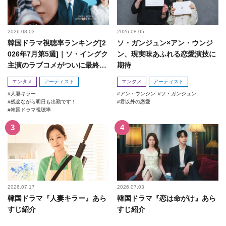
2026.08.03
2026.08.05
韓国ドラマ視聴率ランキング[2
ソ・ガンジュン×アン・ウンジ
026年7月第5週]｜ソ・イングク
ン、現実味あふれる恋愛演技に
主演のラブコメがついに最終
期待
回！
エンタメ
アーティスト
エンタメ
アーティスト
人妻キラー
アン・ウンジン
ソ・ガンジュン
残念ながら明日も出勤です！
君以外の恋愛
韓国ドラマ視聴率
2026.07.17
2026.07.03
韓国ドラマ『人妻キラー』あら
韓国ドラマ『恋は命がけ』あら
すじ紹介
すじ紹介