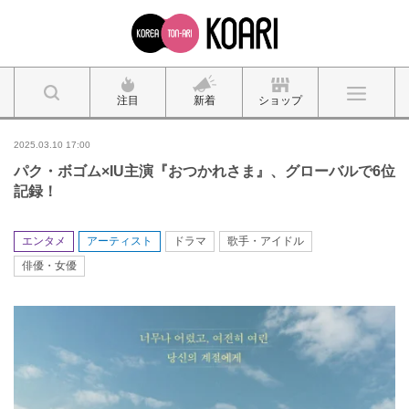
注目
新着
ショップ
2025.03.10 17:00
パク・ボゴム×IU主演『おつかれさま』、グローバルで6位
記録！
エンタメ
アーティスト
ドラマ
歌手・アイドル
俳優・女優