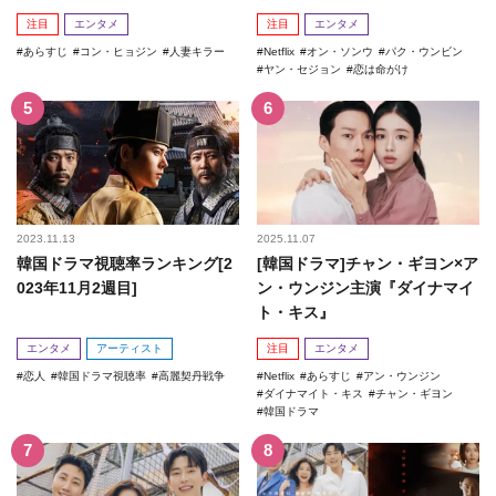
注目
エンタメ
注目
エンタメ
あらすじ
コン・ヒョジン
人妻キラー
Netflix
オン・ソンウ
パク・ウンビン
ヤン・セジョン
恋は命がけ
2023.11.13
2025.11.07
韓国ドラマ視聴率ランキング[2
[韓国ドラマ]チャン・ギヨン×ア
023年11月2週目]
ン・ウンジン主演『ダイナマイ
ト・キス』
エンタメ
アーティスト
注目
エンタメ
恋人
韓国ドラマ視聴率
高麗契丹戦争
Netflix
あらすじ
アン・ウンジン
ダイナマイト・キス
チャン・ギヨン
韓国ドラマ