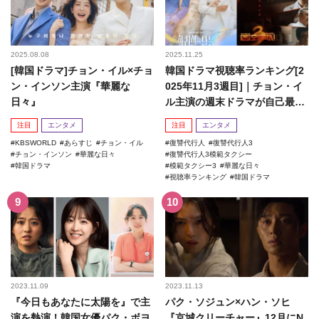
2025.08.08
2025.11.25
[韓国ドラマ]チョン・イル×チョ
韓国ドラマ視聴率ランキング[2
ン・インソン主演『華麗な
025年11月3週目]｜チョン・イ
日々』
ル主演の週末ドラマが自己最高
記録を更新！
注目
エンタメ
注目
エンタメ
KBSWORLD
あらすじ
チョン・イル
復讐代行人
復讐代行人3
チョン・インソン
華麗な日々
復讐代行人3模範タクシー
韓国ドラマ
模範タクシー3
華麗な日々
視聴率ランキング
韓国ドラマ
2023.11.09
2023.11.13
『今日もあなたに太陽を』で主
パク・ソジュン×ハン・ソヒ
演を熱演！韓国女優パク・ボヨ
『京城クリーチャー』12月にN