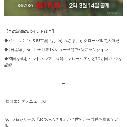
【この記事のポイントは？】
◆パク・ボゴム＆IU主演『おつかれさま』がグローバルで人気だ
◆9日基準、Netflix全世界TVショー部門で6位にランクイン
◆韓国を含むインドネシア、香港、マレーシアなど10カ国で1位を
記録
—
[韓国エンタメニュース]
Netflix新シリーズ『おつかれさま』が全世界から共感を集めてい
る。