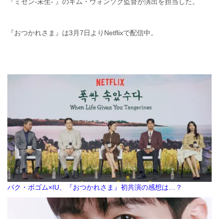
『ミセン-未生- 』のキム・ウォンソク監督が演出を担当した。
『おつかれさま』は3月7日よりNetflixで配信中。
パク・ボゴム×IU、『おつかれさま』初共演の感想は…？