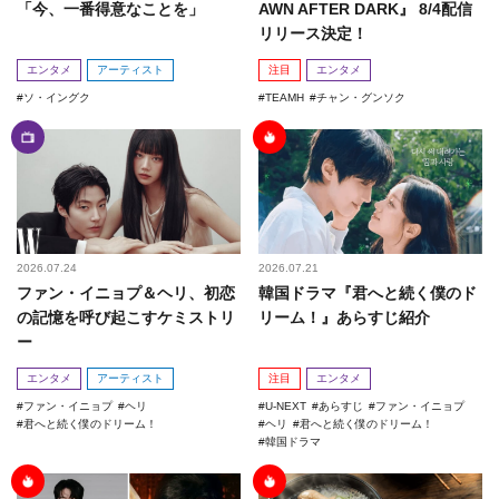
「今、一番得意なことを」
AWN AFTER DARK』 8/4配信
リリース決定！
エンタメ
アーティスト
注目
エンタメ
ソ・イングク
TEAMH
チャン・グンソク
2026.07.24
2026.07.21
ファン・イニョプ＆ヘリ、初恋
韓国ドラマ『君へと続く僕のド
の記憶を呼び起こすケミストリ
リーム！』あらすじ紹介
ー
エンタメ
アーティスト
注目
エンタメ
ファン・イニョプ
ヘリ
U-NEXT
あらすじ
ファン・イニョプ
君へと続く僕のドリーム！
ヘリ
君へと続く僕のドリーム！
韓国ドラマ