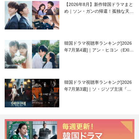
【2026年8月】新作韓国ドラマまと
め｜ソン・ガンの帰還！孤独な天才
高校生ピアニスト役
韓国ドラマ視聴率ランキング[2026
年7月第4週]｜アン・ヒヨン（EXID
ハニ）復帰作『愛が来る』に注目！
韓国ドラマ視聴率ランキング[2026
年7月第3週]｜ソ・ジソブ主演『エ
ージェント・キム』が勢い加速！