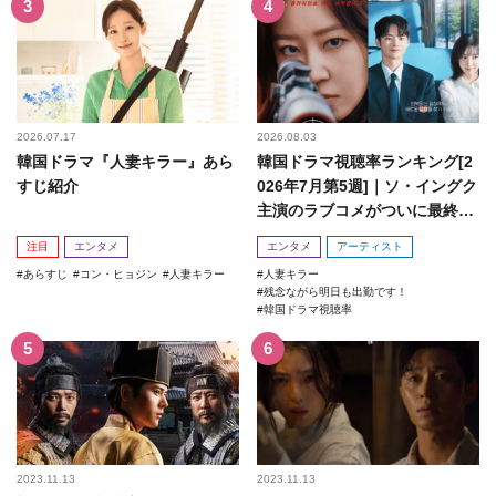
2026.07.17
2026.08.03
韓国ドラマ『人妻キラー』あら
韓国ドラマ視聴率ランキング[2
すじ紹介
026年7月第5週]｜ソ・イングク
主演のラブコメがついに最終
回！
注目
エンタメ
エンタメ
アーティスト
あらすじ
コン・ヒョジン
人妻キラー
人妻キラー
残念ながら明日も出勤です！
韓国ドラマ視聴率
2023.11.13
2023.11.13