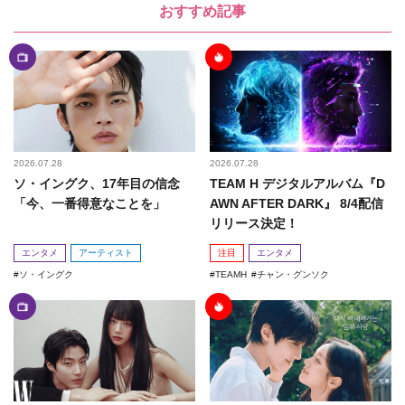
おすすめ記事
2026.07.28
2026.07.28
ソ・イングク、17年目の信念
TEAM H デジタルアルバム『D
「今、一番得意なことを」
AWN AFTER DARK』 8/4配信
リリース決定！
エンタメ
アーティスト
注目
エンタメ
ソ・イングク
TEAMH
チャン・グンソク