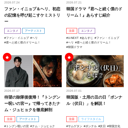
2026.07.24
2026.07.21
ファン・イニョプ＆ヘリ、初恋
韓国ドラマ『君へと続く僕のド
の記憶を呼び起こすケミストリ
リーム！』あらすじ紹介
ー
エンタメ
アーティスト
注目
エンタメ
ファン・イニョプ
ヘリ
U-NEXT
あらすじ
ファン・イニョプ
君へと続く僕のドリーム！
ヘリ
君へと続く僕のドリーム！
韓国ドラマ
2026.07.17
2026.07.01
待望の除隊後復帰！『トングン
韓国版・土用の丑の日「ポンナ
ー呪いの宮ー』で帰ってきたナ
ル（伏日）」を解説！
ム・ジュヒョクを徹底解剖
注目
アーティスト
注目
ライフスタイル
トングン呪いの宮
ナム・ジュヒョク
サムゲタン
ポンナル
伏日
韓国文化