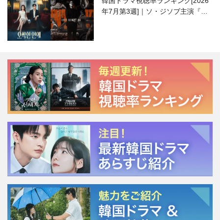
韓国ドラマ視聴率ランキング[2026
年7月第3週]｜ソ・ジソブ主演『エ
ージェント・キム』が勢い加速！