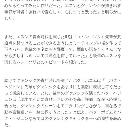
心からやってみたい作品だった。エスンとグァンシクが描き出す
季節が可愛くきれいで愛らしく、心にずっと残った」と明らかに
した。
また、エスンの青春時代を演じたIUは「（ムン・ソリ）先輩が共
通点を見つけることができるようにとミーティングの場を作って
下さった。先輩のお宅にもお邪魔して、面白い話をたくさんしな
がら少しずつ近づいて共通点を探していった」と後年のエスンを
演じるムン・ソリとのエピソードを紹介した。
続けてグァンシクの青年時代を演じたパク・ボゴムは「（パク・
ヘジュン）先輩がグァンシクをあまりにも素敵に表現してくださ
って感謝している」とし、後年のグァンシクを演じたパク・ヘジ
ュンは「現場で互いに喜び、互いの姿を高く評価しながら応援し
合った。グァンシクのシーンをモニタリングしながら、重なる行
動や言葉遣いを一緒に探そうとした」と伝え、パク・ボゴムとパ
ク・ヘジュンならではのグァンシクキャラクターへの期待を高め
た。