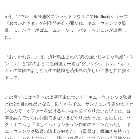
5日、ソウル・永登浦区コンラッドソウルにてNetflix新シリーズ
『おつかれさま』の制作発表会が開かれ、キム・ウォンソク監
督、IU、パク・ボゴム、ムン・ソリ、パク・ヘジュンが出席し
た。
『おつかれさま』は、済州島生まれの“気の強いじゃじゃ馬娘”エス
ン（IU）と“鉄のように忍耐強く一途な”グァンシク（パク・ボゴ
ム）の冒険のような人生の軌跡を済州島の美しい四季と共に描く
ドラマ。
この席で IUは本作への出演理由について「キム・ウォンソク監督
とは2番目の作品となる。以前からイム・サンチュン作家の大ファ
ンなので、オファーを受けるやいなや必ずやりたいと思った。台
本を読んでからは我慢できないほどやりたかった」と話した。パ
ク・ボゴムも「僕もイム・サンチュン作家のファンだったし、キ
ム・ウォンソク監督の演出が好きだ。（監督は）繊細さを持って
いらっしゃる方なので、一緒に（作品が）できるという期待から