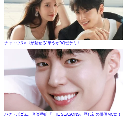
チャ・ウヌ×IUが魅せる“華やか”幻想ケミ！
パク・ボゴム、音楽番組『THE SEASONS』歴代初の俳優MCに！