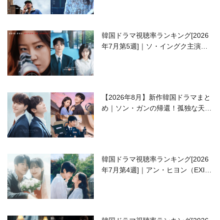
韓国ドラマ視聴率ランキング[2026
年7月第5週]｜ソ・イングク主演の
ラブコメがついに最終回！
【2026年8月】新作韓国ドラマまと
め｜ソン・ガンの帰還！孤独な天才
高校生ピアニスト役
韓国ドラマ視聴率ランキング[2026
年7月第4週]｜アン・ヒヨン（EXID
ハニ）復帰作『愛が来る』に注目！