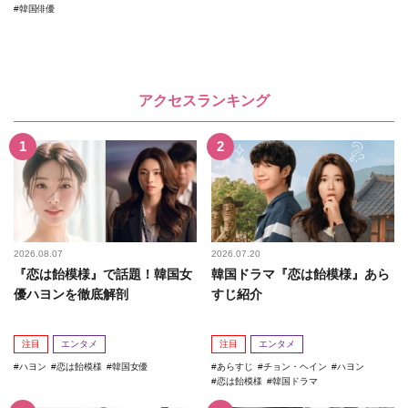
韓国俳優
アクセスランキング
2026.08.07
2026.07.20
『恋は飴模様』で話題！韓国女
韓国ドラマ『恋は飴模様』あら
優ハヨンを徹底解剖
すじ紹介
注目
エンタメ
注目
エンタメ
ハヨン
恋は飴模様
韓国女優
あらすじ
チョン・ヘイン
ハヨン
恋は飴模様
韓国ドラマ