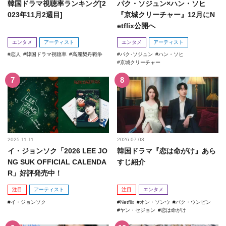
韓国ドラマ視聴率ランキング[2
パク・ソジュン×ハン・ソヒ
023年11月2週目]
『京城クリーチャー』12月にN
etflix公開へ
エンタメ
アーティスト
エンタメ
アーティスト
恋人
韓国ドラマ視聴率
高麗契丹戦争
パク･ソジュン
ハン・ソヒ
京城クリーチャー
2025.11.11
2026.07.03
イ・ジョンソク「2026 LEE JO
韓国ドラマ『恋は命がけ』あら
NG SUK OFFICIAL CALENDA
すじ紹介
R」好評発売中！
注目
アーティスト
注目
エンタメ
イ・ジョンソク
Netflix
オン・ソンウ
パク・ウンビン
ヤン・セジョン
恋は命がけ