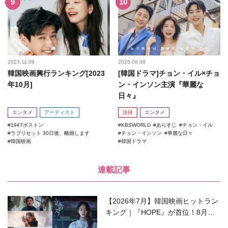
2023.11.09
2025.08.08
韓国映画興行ランキング[2023
[韓国ドラマ]チョン・イル×チョ
年10月]
ン・インソン主演『華麗な
日々』
エンタメ
アーティスト
注目
エンタメ
1947ボストン
KBSWORLD
あらすじ
チョン・イル
ラブリセット 30日後、離婚します
チョン・インソン
華麗な日々
韓国映画
韓国ドラマ
連載記事
【2026年7月】韓国映画ヒットラン
キング｜『HOPE』が首位！8月公
開の注目作は？