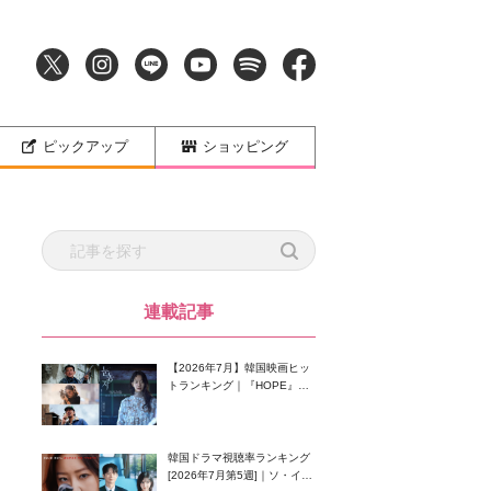
ピックアップ
ショッピング
連載記事
【2026年7月】韓国映画ヒッ
トランキング｜『HOPE』が
首位！8月公開の注目作は？
韓国ドラマ視聴率ランキング
[2026年7月第5週]｜ソ・イン