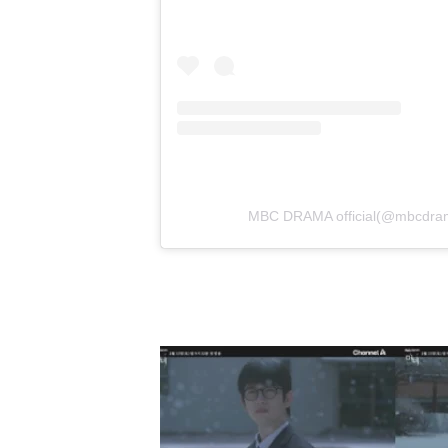
MBC DRAMA official(@mb