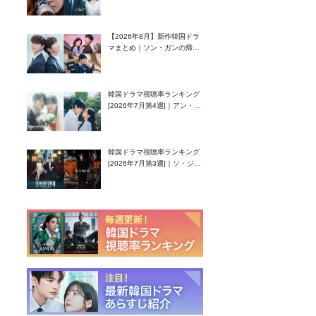
グク主演のラブコメがついに
最終回！
【2026年8月】新作韓国ドラ
マまとめ｜ソン・ガンの帰
還！孤独な天才高校生ピアニ
スト役
韓国ドラマ視聴率ランキング
[2026年7月第4週]｜アン・ヒ
ヨン（EXID ハニ）復帰作
『愛が来る』に注目！
韓国ドラマ視聴率ランキング
[2026年7月第3週]｜ソ・ジソ
ブ主演『エージェント・キ
ム』が勢い加速！