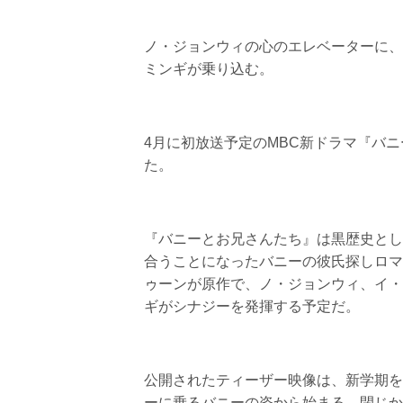
ノ・ジョンウィの心のエレベーターに、
ミンギが乗り込む。
4月に初放送予定のMBC新ドラマ『バ
た。
『バニーとお兄さんたち』は黒歴史とし
合うことになったバニーの彼氏探しロマ
ゥーンが原作で、ノ・ジョンウィ、イ・
ギがシナジーを発揮する予定だ。
公開されたティーザー映像は、新学期を
ーに乗るバニーの姿から始まる。閉じか