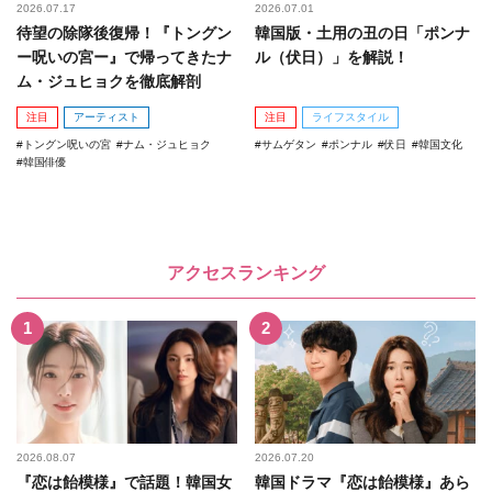
2026.07.17
2026.07.01
待望の除隊後復帰！『トングン
韓国版・土用の丑の日「ポンナ
ー呪いの宮ー』で帰ってきたナ
ル（伏日）」を解説！
ム・ジュヒョクを徹底解剖
注目
アーティスト
注目
ライフスタイル
トングン呪いの宮
ナム・ジュヒョク
サムゲタン
ポンナル
伏日
韓国文化
韓国俳優
アクセスランキング
2026.08.07
2026.07.20
『恋は飴模様』で話題！韓国女
韓国ドラマ『恋は飴模様』あら