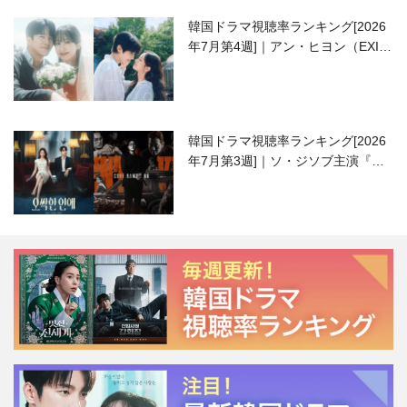
韓国ドラマ視聴率ランキング[2026
年7月第4週]｜アン・ヒヨン（EXID
ハニ）復帰作『愛が来る』に注目！
韓国ドラマ視聴率ランキング[2026
年7月第3週]｜ソ・ジソブ主演『エ
ージェント・キム』が勢い加速！