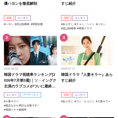
優ハヨンを徹底解剖
すじ紹介
注目
エンタメ
注目
エンタメ
ハヨン
恋は飴模様
韓国女優
あらすじ
チョン・ヘイン
ハヨン
恋は飴模様
韓国ドラマ
2026.08.03
2026.07.17
韓国ドラマ視聴率ランキング[2
韓国ドラマ『人妻キラー』あら
026年7月第5週]｜ソ・イングク
すじ紹介
主演のラブコメがついに最終
回！
エンタメ
アーティスト
注目
エンタメ
人妻キラー
あらすじ
コン・ヒョジン
人妻キラー
残念ながら明日も出勤です！
韓国ドラマ視聴率