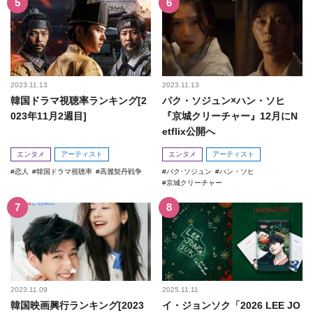
2023.11.13
2023.11.13
韓国ドラマ視聴率ランキング[2
パク・ソジュン×ハン・ソヒ
023年11月2週目]
『京城クリーチャー』12月にN
etflix公開へ
エンタメ
アーティスト
エンタメ
アーティスト
恋人
韓国ドラマ視聴率
高麗契丹戦争
パク･ソジュン
ハン・ソヒ
京城クリーチャー
2023.11.09
2025.11.11
韓国映画興行ランキング[2023
イ・ジョンソク「2026 LEE JO