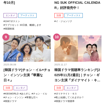
年10月]
NG SUK OFFICIAL CALENDA
R」好評発売中！
エンタメ
アーティスト
注目
アーティスト
1947ボストン
イ・ジョンソク
ラブリセット 30日後、離婚します
韓国映画
2025.08.08
2025.11.17
[韓国ドラマ]チョン・イル×チョ
韓国ドラマ視聴率ランキング[2
ン・インソン主演『華麗な
025年11月2週目]｜チャン・ギ
日々』
ヨン主演『ダイナマイト・キ
ス』がランクイン！
注目
エンタメ
注目
エンタメ
KBSWORLD
あらすじ
チョン・イル
ダイナマイト・キス
チョン・インソン
華麗な日々
私と結婚してくれますか？
韓国ドラマ
韓国ドラマ視聴率