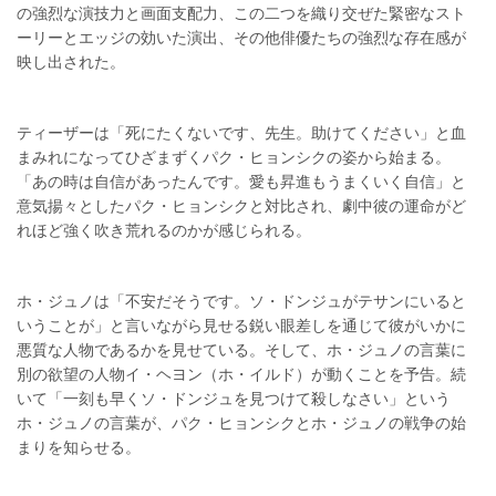
の強烈な演技力と画面支配力、この二つを織り交ぜた緊密なスト
ーリーとエッジの効いた演出、その他俳優たちの強烈な存在感が
映し出された。
ティーザーは「死にたくないです、先生。助けてください」と血
まみれになってひざまずくパク・ヒョンシクの姿から始まる。
「あの時は自信があったんです。愛も昇進もうまくいく自信」と
意気揚々としたパク・ヒョンシクと対比され、劇中彼の運命がど
れほど強く吹き荒れるのかが感じられる。
ホ・ジュノは「不安だそうです。ソ・ドンジュがテサンにいると
いうことが」と言いながら見せる鋭い眼差しを通じて彼がいかに
悪質な人物であるかを見せている。そして、ホ・ジュノの言葉に
別の欲望の人物イ・ヘヨン（ホ・イルド）が動くことを予告。続
いて「一刻も早くソ・ドンジュを見つけて殺しなさい」という
ホ・ジュノの言葉が、パク・ヒョンシクとホ・ジュノの戦争の始
まりを知らせる。