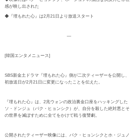
感が映し出された
◆『埋もれた心』は2月21日より放送スタート
—
[韓国エンタメニュース]
SBS新金土ドラマ『埋もれた心』側が二次ティーザーを公開し、
初放送日が2月21日に変更になったことを伝えた。
『埋もれた心』は、2兆ウォンの政治裏金口座をハッキングした
ソ・ドンジュ（パク・ヒョンシク）が、自分を殺した絶対悪とそ
の世界を滅ぼすために全てをかけて戦う復讐劇。
公開されたティーザー映像には、パク・ヒョンシクとホ・ジュノ