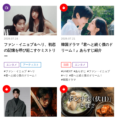
2026.07.24
2026.07.21
ファン・イニョプ＆ヘリ、初恋
韓国ドラマ『君へと続く僕のド
の記憶を呼び起こすケミストリ
リーム！』あらすじ紹介
ー
エンタメ
アーティスト
注目
エンタメ
ファン・イニョプ
ヘリ
U-NEXT
あらすじ
ファン・イニョプ
君へと続く僕のドリーム！
ヘリ
君へと続く僕のドリーム！
韓国ドラマ