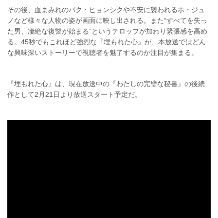
その後、血まみれのパク・ヒョンシクや不安に襲われるホ・ジュ
ノなど様々な人物の姿が画面に映し出される。また“すべてを失っ
た男、凄絶な復讐が始まる”というテロップが加わり緊張感を高め
る。45秒でもこれほど強烈な『埋もれた心』が、本放送ではどん
な興味深いストーリーで視聴者を魅了するのか注目が集まる。
『埋もれた心』は、現在放送中の『わたしの完璧な秘書』の後続
作として2月21日より放送スタート予定だ。