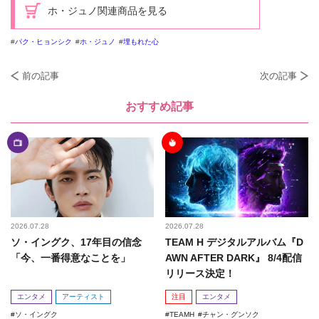
ホ・ジュノ関連商品を見る
パク・ヒョンシク
ホ・ジュノ
埋もれた心
前の記事
次の記事
おすすめ記事
2026.07.28
2026.07.28
ソ・イングク、17年目の信念
TEAM H デジタルアルバム『D
「今、一番得意なことを」
AWN AFTER DARK』 8/4配信
リリース決定！
エンタメ
アーティスト
注目
エンタメ
ソ・イングク
TEAMH
チャン・グンソク