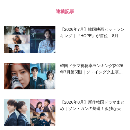
連載記事
【2026年7月】韓国映画ヒットラン
キング｜『HOPE』が首位！8月公
開の注目作は？
韓国ドラマ視聴率ランキング[2026
年7月第5週]｜ソ・イングク主演の
ラブコメがついに最終回！
【2026年8月】新作韓国ドラマまと
め｜ソン・ガンの帰還！孤独な天才
高校生ピアニスト役