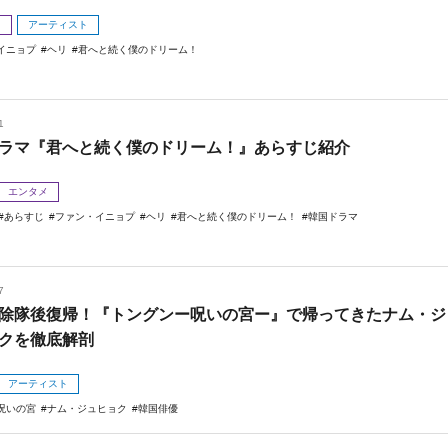
メ
アーティスト
イニョプ
ヘリ
君へと続く僕のドリーム！
1
ラマ『君へと続く僕のドリーム！』あらすじ紹介
エンタメ
あらすじ
ファン・イニョプ
ヘリ
君へと続く僕のドリーム！
韓国ドラマ
7
除隊後復帰！『トングンー呪いの宮ー』で帰ってきたナム・ジ
クを徹底解剖
アーティスト
呪いの宮
ナム・ジュヒョク
韓国俳優