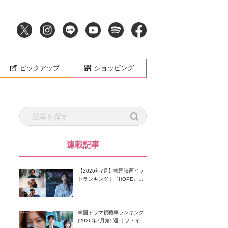
ピックアップ
ショッピング
連載記事
【2026年7月】韓国映画ヒッ
トランキング｜『HOPE』が
首位！8月公開の注目作は？
韓国ドラマ視聴率ランキング
[2026年7月第5週]｜ソ・イン