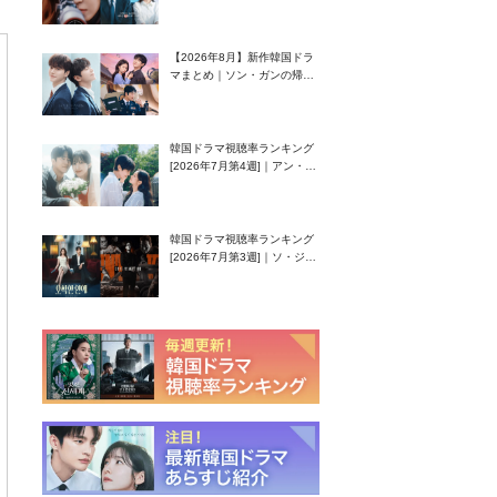
グク主演のラブコメがついに
最終回！
【2026年8月】新作韓国ドラ
マまとめ｜ソン・ガンの帰
還！孤独な天才高校生ピアニ
スト役
韓国ドラマ視聴率ランキング
[2026年7月第4週]｜アン・ヒ
ヨン（EXID ハニ）復帰作
『愛が来る』に注目！
韓国ドラマ視聴率ランキング
[2026年7月第3週]｜ソ・ジソ
ブ主演『エージェント・キ
ム』が勢い加速！