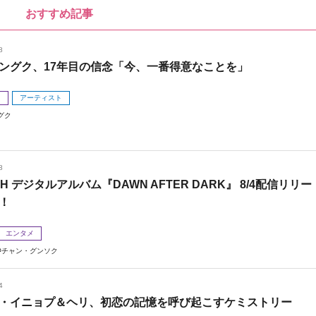
おすすめ記事
8
ングク、17年目の信念「今、一番得意なことを」
メ
アーティスト
グク
8
 H デジタルアルバム『DAWN AFTER DARK』 8/4配信リリー
！
エンタメ
チャン・グンソク
4
・イニョプ＆ヘリ、初恋の記憶を呼び起こすケミストリー